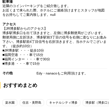
駐車場
近隣のコインパーキングをご紹介致します。
お近くまで来られた際、ホテルにご連絡頂けますとスタッフが地図
をお持ちしてご案内致します。null
アクセス
【JR博多駅からのアクセス】
博多駅博多口を出て頂きますと、左側に博多郵便局がございます。
郵便局側に左折頂き、博多駅前3丁目の信号を右側に道なりにお進み
下さい。博多駅前4丁目信号を右折頂きますと、当ホテルでございま
す。（徒歩約10分）
■JR博多駅 ・・・徒歩10分
■福岡空港 ・・・車で15分
■福岡インター ・・・車で30分
■博多港 ・・・車で15分
その他
Edy・nanacoもご利用頂けます。
おすすめまとめ
楽水園
住吉・美野島
キャナルシティ博多
博多駅（博多口