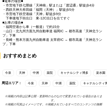
■電車の場合■
・市営地下鉄七隈線「天神南」駅または「渡辺通」駅徒歩4分
・西鉄天神大牟田線「福岡（天神）」駅徒歩5分
・市営地下鉄空港線「天神」駅徒歩9分
下車後地下街出口 東-12C出口を出てすぐ
■お車の場合■
・福岡空港から車（一般道）で約15分
・山口・北九州方面九州自動車道 福岡IC → 都市高速「天神北ラン
プ」下車
・長崎・熊本方面九州自動車道 太宰府IC → 都市高速「天神北ラン
プ」下車
おすすめまとめ
今泉
天神
中洲
薬院
キャナルシティ博多
楽水園
周辺エリア：
今泉
天神
中洲
薬院
キャナルシティ
※掲載の内容は記事公開・更新時のものなので変更されている場合がありま
す。
※掲載の写真はイメージです。※掲載されているすべてのコンテンツの無断