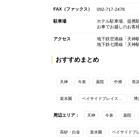
FAX（ファックス）
092-717-2478
駐車場
ホテル駐車場、提携
お車でお越しのお客様
アクセス
地下鉄空港線「天神
地下鉄七隈線「天神
おすすめまとめ
天神
今泉
薬院
中洲
長
楽水園
ベイサイドプレイス博多
博
周辺エリア：
天神
今泉
薬院
高砂・白金
楽水園