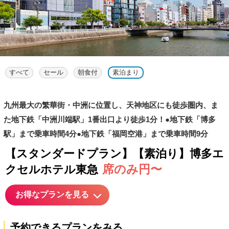
すべて
セール
朝食付
素泊まり
九州最大の繁華街・中洲に位置し、天神地区にも徒歩圏内、ま
た地下鉄「中洲川端駅」1番出口より徒歩1分！●地下鉄「博多
駅」まで乗車時間4分●地下鉄「福岡空港」まで乗車時間9分
【スタンダードプラン】【素泊り】博多エ
席のみ円〜
クセルホテル東急
お得なプランを見る
予約できるプランをみる