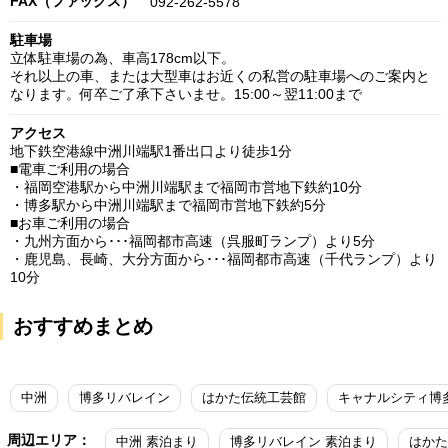
FAX（ファックス）
092-262-5578
駐車場
立体駐車場の為、車高178cm以下。
それ以上の車、または大型車はお近くの私営の駐車場へのご案内と
なります。何卒ご了承下さいませ。15:00～翌11:00まで
アクセス
地下鉄空港線中洲川端駅1番出口より徒歩1分
■電車ご利用の場合
・福岡空港駅から中洲川端駅まで福岡市営地下鉄約10分
・博多駅から中洲川端駅まで福岡市営地下鉄約5分
■お車ご利用の場合
・九州方面から･･･福岡都市高速（呉服町ランプ）より5分
・鹿児島、長崎、大分方面から･･･福岡都市高速（千代ランプ）より
10分
おすすめまとめ
中洲
博多リバレイン
はかた伝統工芸館
キャナルシティ博
周辺エリア：
中洲 素泊まり
博多リバレイン 素泊まり
はかた