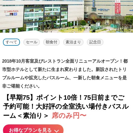
すべて
セール
朝食付
素泊まり
記念日
2018年10月客室及びレストラン全面リニューアルオープン！都
市型ホテルとして新たに生まれ変わりました。新設されたトリ
プルルームや拡充したバスルーム、一新した朝食メニューを是
非ご堪能ください。
【早期75】ポイント10倍！75日前までご
予約可能！大好評の全室洗い場付きバスル
席のみ円〜
ーム＜素泊り＞
お得なプランを見る