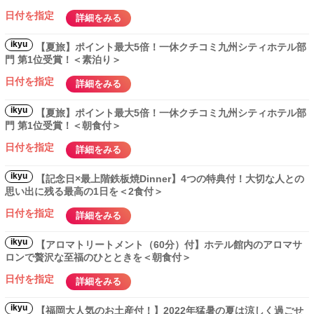
日付を指定
詳細をみる
ikyu
【夏旅】ポイント最大5倍！一休クチコミ九州シティホテル部
門 第1位受賞！＜素泊り＞
日付を指定
詳細をみる
ikyu
【夏旅】ポイント最大5倍！一休クチコミ九州シティホテル部
門 第1位受賞！＜朝食付＞
日付を指定
詳細をみる
ikyu
【記念日×最上階鉄板焼Dinner】4つの特典付！大切な人との
思い出に残る最高の1日を＜2食付＞
日付を指定
詳細をみる
ikyu
【アロマトリートメント（60分）付】ホテル館内のアロマサ
ロンで贅沢な至福のひとときを＜朝食付＞
日付を指定
詳細をみる
ikyu
【福岡大人気のお土産付！】2022年猛暑の夏は涼しく過ごせ