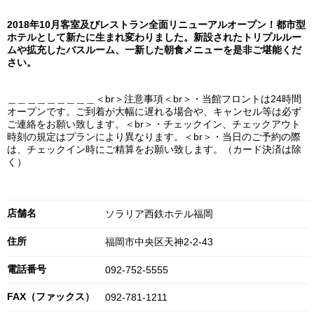
2018年10月客室及びレストラン全面リニューアルオープン！都市型
ホテルとして新たに生まれ変わりました。新設されたトリプルルー
ムや拡充したバスルーム、一新した朝食メニューを是非ご堪能くだ
さい。
＿＿＿＿＿＿＿＿＿＜br＞注意事項＜br＞・当館フロントは24時間
オープンです。ご到着が大幅に遅れる場合や、キャンセル等は必ず
ご連絡をお願い致します。＜br＞・チェックイン、チェックアウト
時刻の規定はプランにより異なります。＜br＞・当日のご予約の際
は、チェックイン時にご精算をお願い致します。（カード決済は除
く）
店舗名
ソラリア西鉄ホテル福岡
住所
福岡市中央区天神2-2-43
電話番号
092-752-5555
FAX（ファックス）
092-781-1211