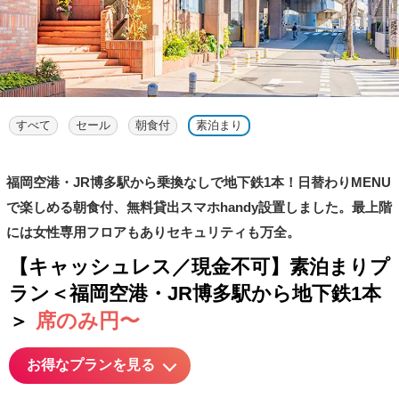
すべて
セール
朝食付
素泊まり
福岡空港・JR博多駅から乗換なしで地下鉄1本！日替わりMENU
で楽しめる朝食付、無料貸出スマホhandy設置しました。最上階
には女性専用フロアもありセキュリティも万全。
【キャッシュレス／現金不可】素泊まりプ
ラン＜福岡空港・JR博多駅から地下鉄1本
席のみ円〜
＞
お得なプランを見る