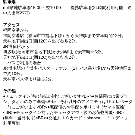
駐車場
null敷地駐車場15:00～翌10:00 提携駐車場(24時間利用可能 途
中入出庫不可)
アクセス
福岡空港から
福岡空港駅（福岡市市営地下鉄）から天神駅まで乗車時間12分。
天神地下街出口(西12C)を出て徒歩2分。
JR博多駅から
博多駅(福岡市市営地下鉄)か天神駅まで乗車時間6分。
天神地下街出口(西12C)を出て徒歩2分。
―バスご利用の場合―
JR博多駅の「博多バスターミナル」(1Ｆバス乗り場)から天神地区ま
で約10分。
天神南バス停より徒歩2分。
その他
●チェックイン時の前払い制でございます<BR>●お部屋には歯ブラ
シ、タオルのみご準備<BR> それ以外のアメニティは1Fエレベータ
ー前にございます<BR>●宅配便のお手配を承ります (ヤマト運輸)
<BR>●チェックイン前，おチェックアウト後のお荷物可能<BR>
(無料・当日限り)<BR>●交通系ＩＣカード・nimoca, 『 エディ 』
利用可能