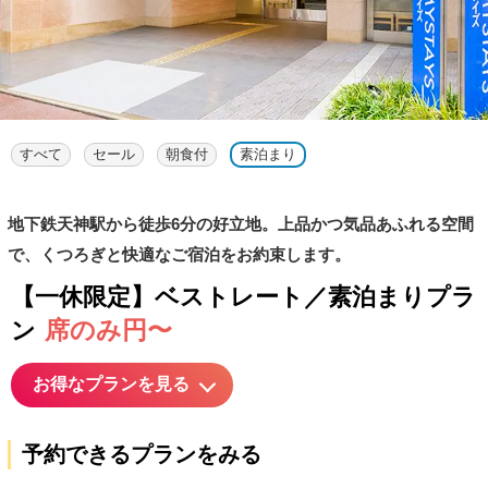
すべて
セール
朝食付
素泊まり
地下鉄天神駅から徒歩6分の好立地。上品かつ気品あふれる空間
で、くつろぎと快適なご宿泊をお約束します。
【一休限定】ベストレート／素泊まりプラ
席のみ円〜
ン
お得なプランを見る
予約できるプランをみる