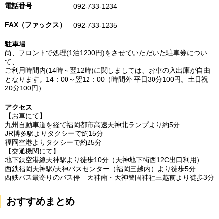
電話番号
092-733-1234
FAX（ファックス）
092-733-1235
駐車場
尚、フロントで処理(1泊1200円)をさせていただいた駐車券につい
て、
ご利用時間内(14時～翌12時)に関しましては、お車の入出庫が自由
となります。14：00～翌12：00（時間外 平日30分100円。土日祝
20分100円）
アクセス
【お車にて】
九州自動車道を経て福岡都市高速天神北ランプより約5分
JR博多駅よりタクシーで約15分
福岡空港よりタクシーで約25分
【交通機関にて】
地下鉄空港線天神駅より徒歩10分（天神地下街西12C出口利用）
西鉄福岡天神駅/天神バスセンター（福岡三越内）より徒歩5分
西鉄バス最寄りのバス停 天神南・天神警固神社三越前より徒歩3分
おすすめまとめ