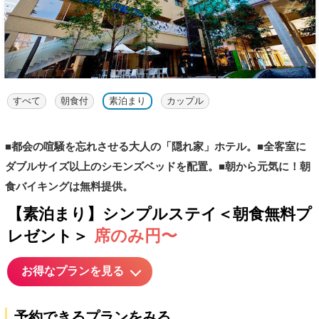
すべて
朝食付
素泊まり
カップル
■都会の喧騒を忘れさせる大人の「隠れ家」ホテル。■全客室に
ダブルサイズ以上のシモンズベッドを配置。■朝から元気に！朝
食バイキングは無料提供。
【素泊まり】シンプルステイ＜朝食無料プ
席のみ円〜
レゼント＞
お得なプランを見る
予約できるプランをみる