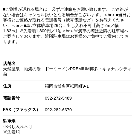
■ご到着が遅れる場合は、必ずご連絡をお願い致します。 ご連絡が
ない場合はキャンセル扱いとなる場合がございます。＜br＞■当日お
客様とご連絡が取れる電話番号（携帯電話など）をお教えくださ
い。＜br＞■車 /立体駐車場26台…出し入れ不可【高さ2m／幅
1.83m】※先着順1,800円／1泊＜br＞※満車の際は近隣の駐車場へ
ご案内しております。近隣駐車場はお客様のご負担でご案内してお
ります。
店舗名
天然温泉 袖湊の湯 ドーミーインPREMIUM博多・キャナルシティ
前
住所
福岡市博多区祇園町9-1
電話番号
092-272-5489
FAX（ファックス）
092-282-6670
駐車場
※出し入れ不可
※先着順