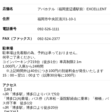
店舗名
アパホテル〈福岡渡辺通駅前〉EXCELLENT
住所
福岡市中央区清川1-10-1
電話番号
092-526-1111
FAX（ファックス）
092-524-2377
駐車場
駐車場は先着順の為、予約は承っておりません。
何卒ご了承ください。
コインパーキング219台（徒歩1分）車高制限2.1m
1,000円／入庫から24時間
※上記時間外は40分につき100円の別途料金が発生いたします
15：00～翌11：00まで（以降30分毎に100円）
アクセス
【JR】
○JR「博多駅」博多口よりバスで5分
「博多口(A)乗場」バス停（六本松・薬院駅経由に乗車）「柳橋」バ
ス停下車 徒歩1分
○JR「博多駅」博多口より徒歩20分