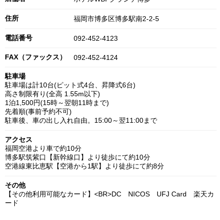
住所
福岡市博多区博多駅南2-2-5
電話番号
092-452-4123
FAX（ファックス）
092-452-4124
駐車場
駐車場は計10台(ピット式4台、昇降式6台)
高さ制限有り(全高 1.55m以下)
1泊1,500円(15時～翌朝11時まで)
先着順(事前予約不可)
駐車後、車の出し入れ自由。15:00～翌11:00まで
アクセス
福岡空港より車で約10分
博多駅筑紫口【新幹線口】より徒歩にて約10分
空港線東比恵駅【空港から1駅】より徒歩にて約8分
その他
【その他利用可能なカード】<BR>DC NICOS UFJ Card 楽天カ
ード