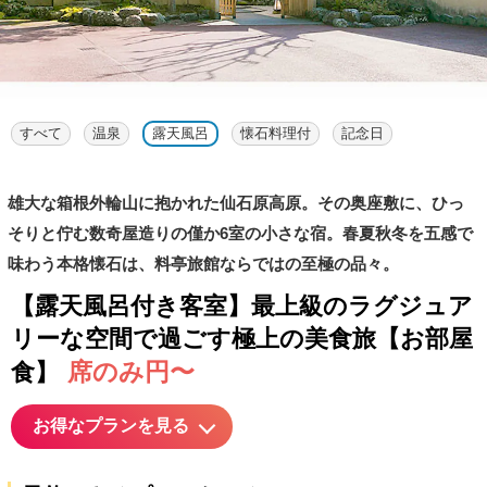
すべて
温泉
露天風呂
懐石料理付
記念日
雄大な箱根外輪山に抱かれた仙石原高原。その奥座敷に、ひっ
そりと佇む数奇屋造りの僅か6室の小さな宿。春夏秋冬を五感で
味わう本格懐石は、料亭旅館ならではの至極の品々。
【露天風呂付き客室】最上級のラグジュア
リーな空間で過ごす極上の美食旅【お部屋
席のみ円〜
食】
お得なプランを見る