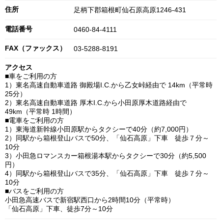
住所
足柄下郡箱根町仙石原高原1246-431
電話番号
0460-84-4111
FAX（ファックス）
03-5288-8191
アクセス
■車をご利用の方
1）東名高速自動車道路 御殿場I.C.から乙女峠経由で 14km（平常時
25分）
2）東名高速自動車道路 厚木I.C.から小田原厚木道路経由で
49km（平常時 1時間）
■電車をご利用の方
1）東海道新幹線小田原駅からタクシーで40分（約7,000円）
2）同駅から箱根登山バスで50分、「仙石高原」下車 徒歩７分～
10分
3）小田急ロマンスカー箱根湯本駅からタクシーで30分（約5,500
円）
4）同駅から箱根登山バスで35分、「仙石高原」下車 徒歩７分～
10分
■バスをご利用の方
小田急高速バスで新宿駅西口から2時間10分（平常時）
「仙石高原」下車、徒歩7分～10分