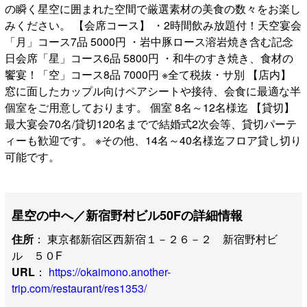
の瞬く星空に囲まれた空間で厳選素材の美食の数々をお楽し
みください。 【会席コース】 ・2時間飲み放題付！天空宴会
「月」コース7品 5000円 ・岩中豚ロース溶岩焼き含む記念
日会席「星」コース6品 5800円 ・和牛のすき焼き、食材の
饗宴！「空」コース8品 7000円 ※全て税抜・サ別 【店内】
窓に面したカップル向けペアシートや接待、会食に最適な半
個室をご用意しております。 個室 8名～12名様迄 【貸切】
最大宴会70名/貸切120名までで結婚式2次会等、貸切パーテ
ィーも歓迎です。 ※その他、14名～40名様迄フロア貸し切り
可能です。
星空の中へ／新宿野村ビル50Fの詳細情報
住所
： 東京都新宿区西新宿１－２６－２ 新宿野村ビ
ル ５０F
URL
：
https://okaimono.another-
trip.com/restaurant/res1353/