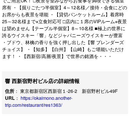
でご用意OK！ □夜景を望みながらお食事を満喫できる個室
席有 ・【掘りごたつ半個室】4～12名様／接待・会食にどの
お席からも夜景を堪能 ・【貸切バンケットルーム】着席時
25～32名様まで※立食対応可 □店内に１席のVIPルーム※夜景
は望めません【テーブル半個室】8～10名様 ■極上の世界に
誇るウイスキー「響」などジャパニーズウイスキーが豊富
・ブドウ、林檎の香りを強く押し出した【響 ブレンダーズ
チョイス】 ・【知多】【白州】【山崎】もご堪能いただけ
ます！ ・【西新宿/高層/夜景】で世界の銘酒を・・・
響 西新宿野村ビル店の詳細情報
住所
： 東京都新宿区西新宿１-26-2 新宿野村ビル49F
URL
：
https://okaimono.another-
trip.com/restaurant/res1363/