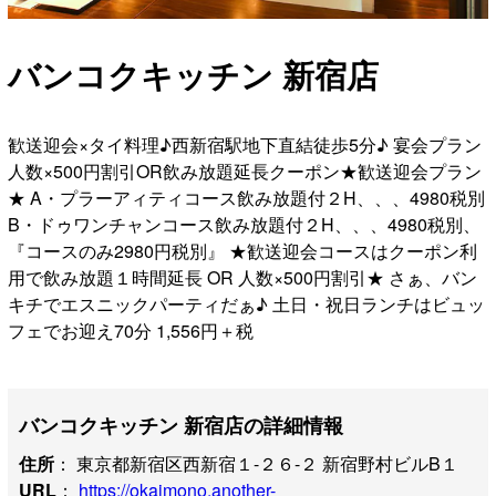
バンコクキッチン 新宿店
歓送迎会×タイ料理♪西新宿駅地下直結徒歩5分♪ 宴会プラン
人数×500円割引OR飲み放題延長クーポン★歓送迎会プラン
★ A・プラーアィティコース飲み放題付２H、、、4980税別
B・ドゥワンチャンコース飲み放題付２H、、、4980税別、
『コースのみ2980円税別』 ★歓送迎会コースはクーポン利
用で飲み放題１時間延長 OR 人数×500円割引★ さぁ、バン
キチでエスニックパーティだぁ♪ 土日・祝日ランチはビュッ
フェでお迎え70分 1,556円＋税
バンコクキッチン 新宿店の詳細情報
住所
： 東京都新宿区西新宿１-２６-２ 新宿野村ビルB１
URL
：
https://okaimono.another-