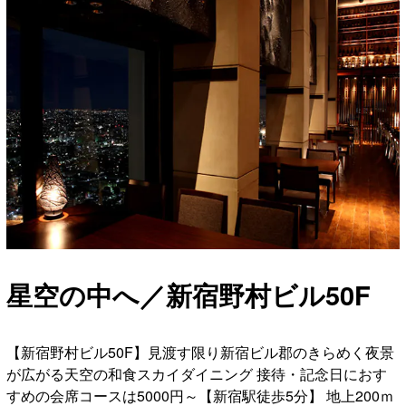
星空の中へ／新宿野村ビル50F
【新宿野村ビル50F】見渡す限り新宿ビル郡のきらめく夜景
が広がる天空の和食スカイダイニング 接待・記念日におす
すめの会席コースは5000円～【新宿駅徒歩5分】 地上200ｍ