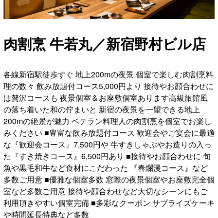
肉割烹 牛若丸／新宿野村ビル店
各線新宿駅徒歩すぐ 地上200mの夜景 個室で楽しむ肉割烹料
理の数々 飲み放題付コース5,000円より 接待やお顔合わせに
は贅沢コースも 夜景個室＆お座敷個室あります高級旅館風
の落ち着いた和の佇まいと 新宿の夜景を一望できる地上
200mの絶景が魅力 ベテラン料理人の肉割烹を個室でお楽し
みください ■豊富な飲み放題付コース 歓迎会やご宴会に最適
な『歓迎会コース』7,500円や 牛すきしゃぶやお造りの入っ
た『すき焼きコース』6,500円あり ■接待やお顔合わせに 旬
魚や黒毛和牛など食材にこだわった 『春爛漫コース』など
多数ご用意 ■優雅な個室多数 窓際の夜景個室やお座敷完全個
室など多数ご用意 接待や顔合わせなど大切なシーンにもご
利用頂きやすい個室完備 ■多彩なクーポン サプライズケーキ
や時間延長特典など多数