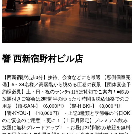
響 西新宿野村ビル店
【西新宿駅徒歩3分】接待、会食などにも最適 【窓側個室完
備】5～34名様／高層階から眺める圧巻の夜景 【団体宴会予
約様必見】土・日・祝のランチはほぼ貸切でご案内！■飲み
放題付きご宴会は2時間半のゆったり時間＆税込価格でのご
用意 【燦-SAN-】《6,000円》【響-HIBKI-】《8,000円》
【饗-KYOU-】《10,000円》 ・上記3種類と季節毎の当日OK
のご宴会のご用意 ・更に！【土日月限定】プレミアム飲み
放題に無料グレードアップ！ ・お昼は2時間飲み放題を無料