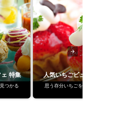
ェ 特集
人気いちごビュッフェ
見つかる
思う存分いちごを楽しめる