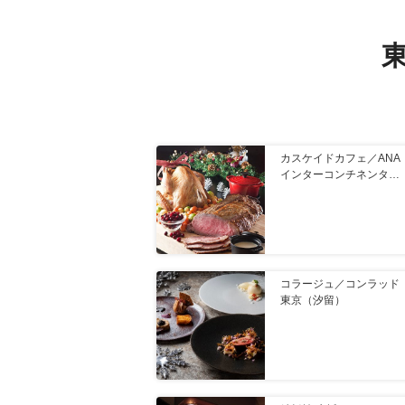
カスケイドカフェ／ANA
インターコンチネンタル
ホテル東京（六本木一丁
目）
コラージュ／コンラッド
東京（汐留）