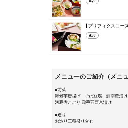
ikyu
【プリフィクスコース
ikyu
メニューのご紹介（メニ
■前菜
海老芋唐揚げ そば豆腐 鮭南蛮漬け
河豚煮こごり 鶏手羽西京漬け
■造り
お造り三種盛り合せ