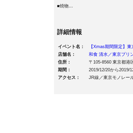
■焼物
鰤照り焼き
焼目栗 栗麩チーズ
詳細情報
■合肴
国産牛ステーキ
イベント名：
【Xmas期間限定】
■蒸し物
店舗名：
和食 清水／東京プリ
河豚ちり蒸し
住所：
〒105-8560 東
巻白菜 豆腐 椎茸
期間：
2019/12/20から2019/1
アクセス：
JR線／東京モノレー
■強肴
河豚唐揚げ
■食事
握り寿司 煮麺
■甘味
季節の甘味