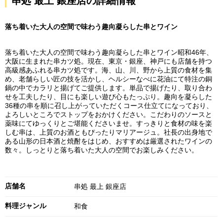
串処 最上 銀座店の詳細情報
落ち着いた大人の空間で味わう趣向凝らした串とワイン
落ち着いた大人の空間で味わう趣向凝らした串とワイン昭和46年、
大阪に生まれた串カツ処。現在、東京・銀座、神戸にも店舗を持つ
高級感あふれる串カツ処です。海、山、川、野から上質の食材を集
め、老舗らしい匠の技を活かし、ヘルシーなべに花油にて特注の銅
鍋の中でカラリと揚げてご提供します。単品で揚げたり、取り合わ
せを工夫したり、目にも楽しい遊び心もたっぷり。趣向を凝らした
36種の串を順に召し上がっていただくコース仕立てになっており、
よろしいところでストップをおかけください。こだわりのソースと
薬味にてゆっくりとご堪能くださいませ。すっきりと食材の味を楽
しむ串は、上質のお酒ともぴったりマリアージュ。社長の出身地で
ある山形の日本酒と焼酎をはじめ、おすすめは厳選されたワインの
数々。しっとりと落ち着いた大人の空間でお楽しみください。
店舗名
串処 最上 銀座店
料理ジャンル
和食