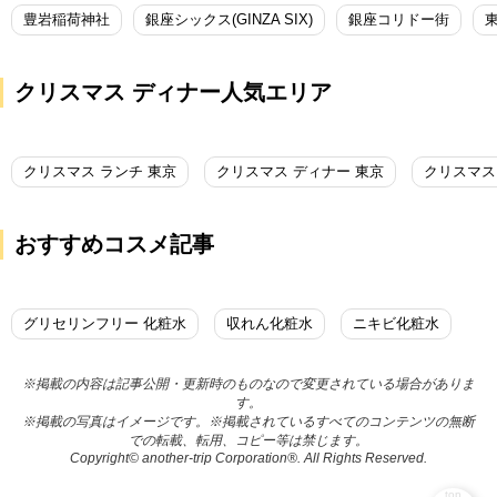
豊岩稲荷神社
銀座シックス(GINZA SIX)
銀座コリドー街
クリスマス ディナー人気エリア
クリスマス ランチ 東京
クリスマス ディナー 東京
クリスマス
おすすめコスメ記事
グリセリンフリー 化粧水
収れん化粧水
ニキビ化粧水
※掲載の内容は記事公開・更新時のものなので変更されている場合がありま
す。
※掲載の写真はイメージです。※掲載されているすべてのコンテンツの無断
での転載、転用、コピー等は禁じます。
Copyright© another-trip Corporation®. All Rights Reserved.
top