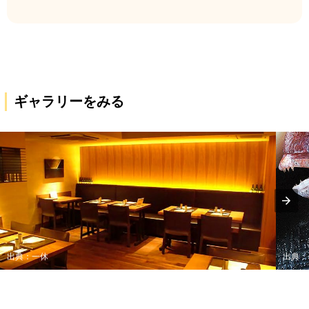
ギャラリーをみる
出典：一休
出典：