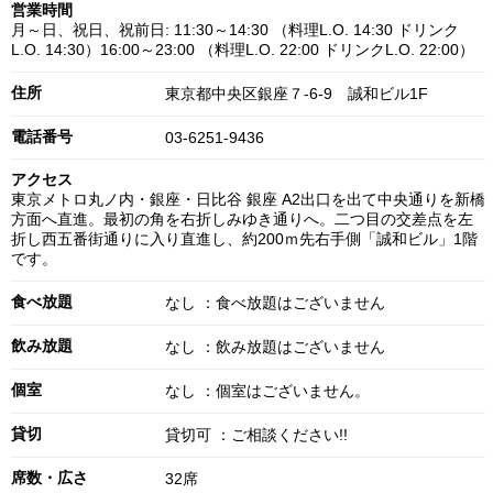
営業時間
月～日、祝日、祝前日: 11:30～14:30 （料理L.O. 14:30 ドリンク
L.O. 14:30）16:00～23:00 （料理L.O. 22:00 ドリンクL.O. 22:00）
住所
東京都中央区銀座７-6-9 誠和ビル1F
電話番号
03-6251-9436
アクセス
東京メトロ丸ノ内・銀座・日比谷 銀座 A2出口を出て中央通りを新橋
方面へ直進。最初の角を右折しみゆき通りへ。二つ目の交差点を左
折し西五番街通りに入り直進し、約200ｍ先右手側「誠和ビル」1階
です。
食べ放題
なし ：食べ放題はございません
飲み放題
なし ：飲み放題はございません
個室
なし ：個室はございません。
貸切
貸切可 ：ご相談ください!!
席数・広さ
32席