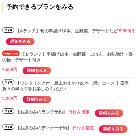
予約できるプランをみる
ikyu
【Aランチ】旬の串揚げ10本、生野菜、デザートなど
5,500円
詳細をみる
hotpepper
【Ｂランチ】串揚げ15本。生野菜・ごはん・お味噌汁・香
の物・デザート付き
7,500円
詳細をみる
ikyu
【ワンドリンク付！最上おまかせ20本（品）コース 】四季
折々の串カツをお楽しみください
9,900円
詳細をみる
ikyu
【お席のみのランチ予約】
日付を指定
詳細をみる
ikyu
【お席のみのディナー予約】
日付を指定
詳細をみる