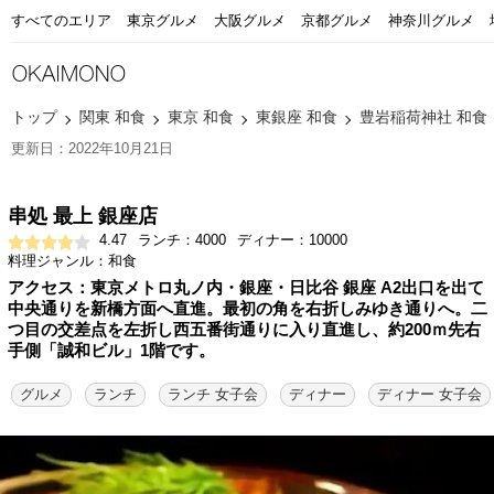
すべてのエリア
東京グルメ
大阪グルメ
京都グルメ
神奈川グルメ
トップ
関東 和食
東京 和食
東銀座 和食
豊岩稲荷神社 和食
更新日：2022年10月21日
串処 最上 銀座店
4.47
ランチ：4000
ディナー：10000
料理ジャンル：和食
アクセス：東京メトロ丸ノ内・銀座・日比谷 銀座 A2出口を出て
中央通りを新橋方面へ直進。最初の角を右折しみゆき通りへ。二
つ目の交差点を左折し西五番街通りに入り直進し、約200ｍ先右
手側「誠和ビル」1階です。
グルメ
ランチ
ランチ 女子会
ディナー
ディナー 女子会