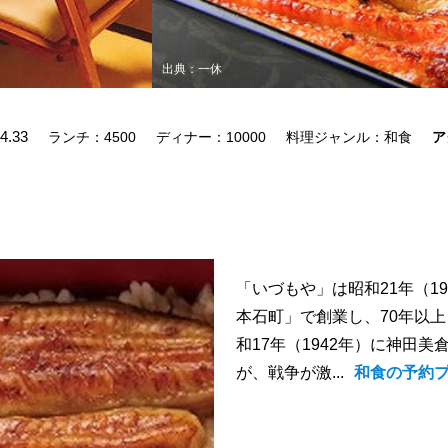
出典：一休
4.33
ランチ：4500
ディナー：10000
料理ジャンル：和食
ア
「いづもや」は昭和21年（1
本石町」で創業し、70年以
和17年（1942年）に神田
が、戦争が激...
和食の予約