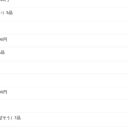
い）5品
00円
6品
00円
ばそう）7品