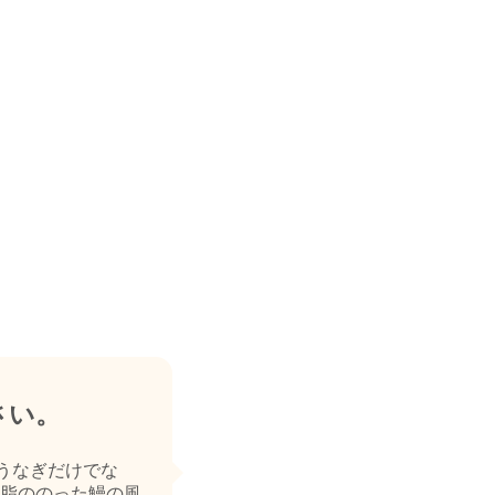
さい。
うなぎだけでな
脂ののった鰻の風