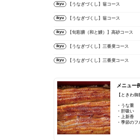
ikyu
【うなぎづくし】翁コース
ikyu
【うなぎづくし】翁コース
ikyu
【旬彩膳（和と鰻）】高砂コース
ikyu
【うなぎづくし】三番叟コース
ikyu
【うなぎづくし】三番叟コース
メニュー
【ときわ御
・うな重
・肝吸い
・上新香
・季節のフ