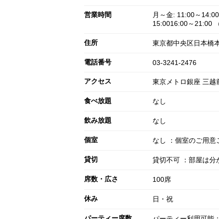
営業時間
月～金: 11:00～14:00
15:0016:00～21:00
住所
東京都中央区日本橋本石
電話番号
03-3241-2476
アクセス
東京メトロ銀座 三越前
食べ放題
なし
飲み放題
なし
個室
なし ：個室のご用
貸切
貸切不可 ：部屋は分
席数・広さ
100席
休み
日・祝
パーティー席数
パーティー利用可能：