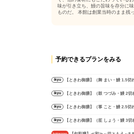
味が引き立ち、鰻の旨味を存分に味
ものだ。 本館は創業当時のまま残っ
予約できるプランをみる
ikyu
【ときわ御膳】（舞 まい・鰻 1.5切
ikyu
【ときわ御膳】（鼓 つづみ・鰻 2切
ikyu
【ときわ御膳】（箏 こと・鰻 2.5切
ikyu
【ときわ御膳】（笙 しょう・鰻 3切
【旬彩膳】≪和≫～巴ともえ～8,8
hotpepper