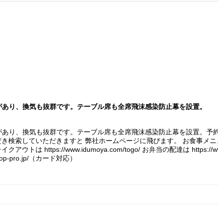
があり、換気も抜群です。テーブル席も全席飛沫感染防止幕を設置。
り、換気も抜群です。テーブル席も全席飛沫感染防止幕を設置。予約、お問い
ただき検索していただきますと 弊社ホームページに飛びます。 お食事メ
当のテイクアウトは https://www.idumoya.com/togo/ お弁当の配達は https:
hop-pro.jp/（カード対応）