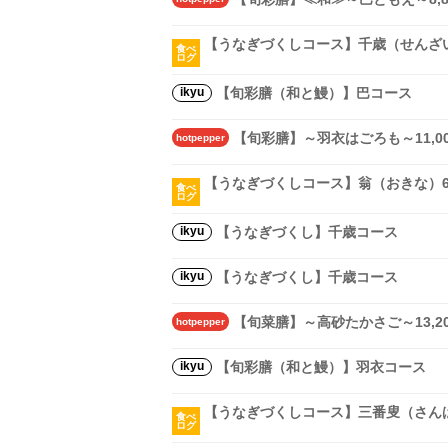
【うなぎづくしコース】千歳（せんざ
食べ
ログ
ikyu
【旬彩膳（和と鰻）】巴コース
【旬彩膳】～羽衣はごろも～11,0
hotpepper
【うなぎづくしコース】翁（おきな）
食べ
ログ
ikyu
【うなぎづくし】千歳コース
ikyu
【うなぎづくし】千歳コース
【旬菜膳】～高砂たかさご～13,2
hotpepper
ikyu
【旬彩膳（和と鰻）】羽衣コース
【うなぎづくしコース】三番叟（さん
食べ
ログ