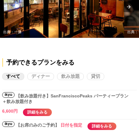
出典：一休
出典：
予約できるプランをみる
すべて
ディナー
飲み放題
貸切
ikyu
【飲み放題付き】SanFranciscoPeaks パーティープラン
＋飲み放題付き
6,600円
詳細をみる
ikyu
【お席のみのご予約】
日付を指定
詳細をみる