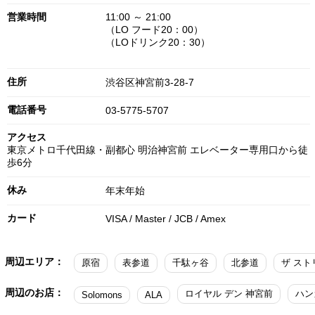
営業時間
11:00 ～ 21:00
（LO フード20：00）
（LOドリンク20：30）
住所
渋谷区神宮前3-28-7
電話番号
03-5775-5707
アクセス
東京メトロ千代田線・副都心 明治神宮前 エレベーター専用口から徒
歩6分
休み
年末年始
カード
VISA / Master / JCB / Amex
周辺エリア：
原宿
表参道
千駄ヶ谷
北参道
ザ スト
周辺のお店：
ロイヤル デン 神宮前
ハン
Solomons
ALA