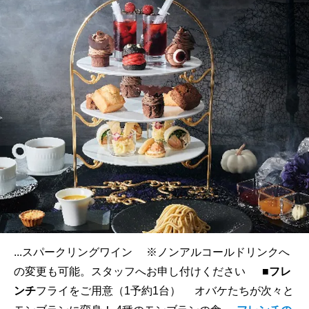
...スパークリングワイン ※ノンアルコールドリンクへ
の変更も可能。スタッフへお申し付けください ■
フレ
ンチ
フライをご用意（1予約1台） オバケたちが次々と