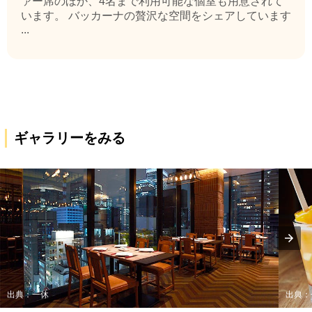
ァー席のほか、4名まで利用可能な個室も用意されて
います。 バッカーナの贅沢な空間をシェアしています
...
ギャラリーをみる
出典：一休
出典：