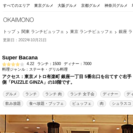
すべてのエリア
東京グルメ
大阪グルメ
京都グルメ
神奈川グルメ
トップ
関東 ランチビュッフェ
東京 ランチビュッフェ
銀座 
更新日：2022年10月21日
Super Bacana
4.22
ランチ：1500
ディナー：7000
料理ジャンル：ステーキ・グリル料理
アクセス：東京メトロ有楽町 銀座一丁目 5番出口を出てすぐ右手
側「PUZZLE GINZA」の10階です。
グルメ
ランチ
ランチ 肉
ランチ 女子会
ディナー
デ
飲み放題
食べ放題・ブッフェ
ビュッフェ
肉
シュラスコ