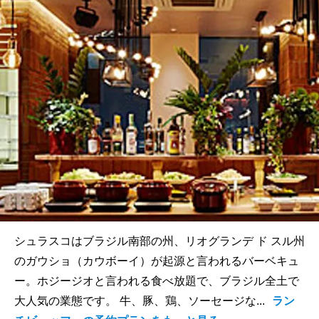
シュラスコはブラジル南部の州、リオグランデ ド スル州
のガウショ（カウボーイ）が起源と言われるバーベキュ
ー。ホジージオと言われる食べ放題で、ブラジル全土で
大人気の業態です。 牛、豚、鶏、ソーセージな...
ラン