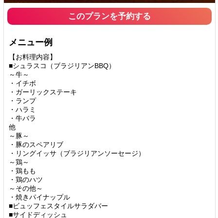
このプランを予約する
メニュー例
【お料理内容】
■シュラスコ（ブラジリアンBBQ）
～牛～
・イチボ
・ガーリックステーキ
・ランプ
・ハラミ
・牛バラ
他
～豚～
・豚のスペアリブ
・リングイッサ（ブラジリアンソーセージ）
～鶏～
・鶏もも
・鶏のハツ
～その他～
・焼きパイナップル
■ビュッフェスタイルサラダバー
■サイドディッシュ