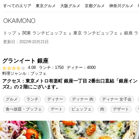
すべてのエリア
東京グルメ
大阪グルメ
京都グルメ
神奈川グルメ
トップ
関東 ランチビュッフェ
東京 ランチビュッフェ
銀座 
更新日：2022年10月21日
グランイート 銀座
4.08
ランチ：1750
ディナー：4000
料理ジャンル：ブッフェ
アクセス：東京メトロ有楽町 銀座一丁目 2番出口直結「銀座イン
ズ2」の２階にございます。
グルメ
ランチ
ディナー
ディナー 肉
ディナー 女子会
食べ放題・ブッフェ
デート
ビュッフェ
肉
デザート