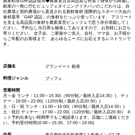
農家勲章GAP認証取得◆農家直営店高品質な野菜で身体から綺麗に
銀座の一角に佇むビュッフェダイニングイチバンのこだわりは、自
社農場と契約農場から直送される新鮮食材 国際的なスポーツ大会の
食材基準「GAP 認証」の食材をたっぷり使っています。 アスリート
を支える高品質の食材を農家直営ビュッフェで思う存分堪能してく
ださい。 予約なし当日席も確保してありますので、お気軽にお立ち
寄りください。 女子会、ご家族やご友人、会社、ママ会、お子様か
らご年配のお客様まで、 あらゆるニーズにお応えするレストランで
す。
店舗名
グランイート 銀座
料理ジャンル
ブッフェ
営業時間
月～金 ランチ：11:00～15:30(（90分制／最終入店14:30）)、ディ
ナー：18:00～22:00(（120分制／最終入店20:30）)
土・日・祝 ランチ：11:00～16:00(（90分制／最終入店14:30）)
土・祝日 ディナー：17:00～22:00(（120分制／最終入店20:30） ネ
ット予約出来ない時間帯でもご相談承ります。店舗にご連絡くださ
い。予約受付時間10:00～15:30、17:00～24:00)
住所
東京都中央区銀座西2-2 銀座インズ2 2F