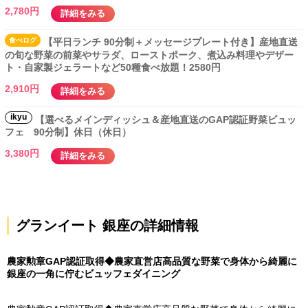
2,780円
詳細をみる
食べ
ログ
【平日ランチ 90分制＋メッセージプレート付き】産地直送
の旬な野菜の前菜やサラダ、ローストポーク、煮込み料理やデザー
ト・自家製ジェラートなど50種食べ放題！2580円
2,910円
詳細をみる
ikyu
【選べるメインディッシュ＆産地直送のGAP認証野菜ビュッ
フェ 90分制】休日（休日）
3,380円
詳細をみる
グランイート 銀座の詳細情報
農家勲章GAP認証取得◆農家直営店高品質な野菜で身体から綺麗に
銀座の一角に佇むビュッフェダイニング