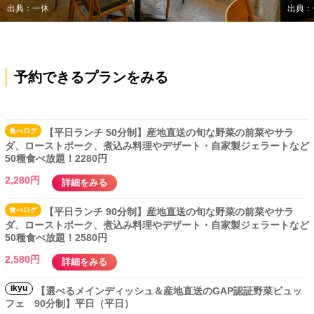
出典：一休
出典：
予約できるプランをみる
食べ
ログ
【平日ランチ 50分制】産地直送の旬な野菜の前菜やサラ
ダ、ローストポーク、煮込み料理やデザート・自家製ジェラートなど
50種食べ放題！2280円
2,280円
詳細をみる
食べ
ログ
【平日ランチ 90分制】産地直送の旬な野菜の前菜やサラ
ダ、ローストポーク、煮込み料理やデザート・自家製ジェラートなど
50種食べ放題！2580円
2,580円
詳細をみる
ikyu
【選べるメインディッシュ＆産地直送のGAP認証野菜ビュッ
フェ 90分制】平日（平日）