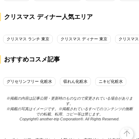
クリスマス ディナー人気エリア
クリスマス ランチ 東京
クリスマス ディナー 東京
クリスマス
おすすめコスメ記事
グリセリンフリー 化粧水
収れん化粧水
ニキビ化粧水
※掲載の内容は記事公開・更新時のものなので変更されている場合がありま
す。
※掲載の写真はイメージです。※掲載されているすべてのコンテンツの無断
での転載、転用、コピー等は禁じます。
Copyright© another-trip Corporation®. All Rights Reserved.
top