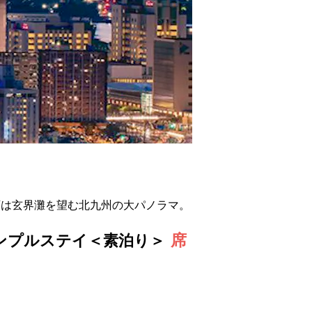
西は玄界灘を望む北九州の大パノラマ。
席
シンプルステイ＜素泊り＞