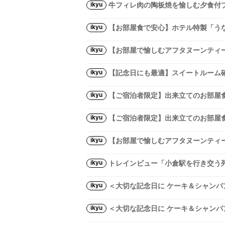
ikyu
牛フィレ肉の陶板焼を愉しむ夕食付プ
ikyu
【お部屋食で安心】ホテル特製「う
ikyu
【お部屋で愉しむアフタヌーンティー
ikyu
【記念日にも最適】スイートルーム確
ikyu
【ご宿泊者限定】出来立てのお部屋食
ikyu
【ご宿泊者限定】出来立てのお部屋食
ikyu
【お部屋で愉しむアフタヌーンティー
ikyu
トレインビュー「小倉駅を行き交う列
ikyu
＜大切な記念日に ケーキ＆シャンパン
ikyu
＜大切な記念日に ケーキ＆シャンパ