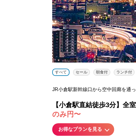
すべて
セール
朝食付
ランチ付
JR小倉駅新幹線口から空中回廊を通
【小倉駅直結徒歩3分】全室
のみ円〜
お得なプランを見る