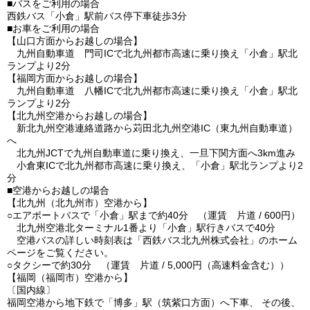
■バスをご利用の場合
西鉄バス「小倉」駅前バス停下車徒歩3分
■お車をご利用の場合
【山口方面からお越しの場合】
九州自動車道 門司ICで北九州都市高速に乗り換え「小倉」駅北
ランプより2分
【福岡方面からお越しの場合】
九州自動車道 八幡ICで北九州都市高速に乗り換え「小倉」駅北
ランプより2分
【北九州空港からお越しの場合】
新北九州空港連絡道路から苅田北九州空港IC（東九州自動車道）
へ
北九州JCTで九州自動車道に乗り換え、一旦下関方面へ3km進み
小倉東ICで北九州都市高速に乗り換え、「小倉」駅北ランプより2
分
■空港からお越しの場合
【北九州（北九州市）空港から】
○エアポートバスで「小倉」駅まで約40分 （運賃 片道 / 600円）
北九州空港北ターミナル1番より「小倉」駅行きバスで40分
空港バスの詳しい時刻表は「西鉄バス北九州株式会社」のホーム
ページをご覧ください。
○タクシーで約30分 （運賃 片道 / 5,000円（高速料金含む））
【福岡（福岡市）空港から】
〔国内線〕
福岡空港から地下鉄で「博多」駅（筑紫口方面）へ下車、 その後、