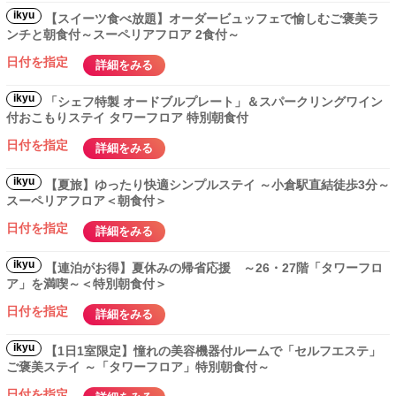
ikyu
【スイーツ食べ放題】オーダービュッフェで愉しむご褒美ラ
ンチと朝食付～スーペリアフロア 2食付～
日付を指定
詳細をみる
ikyu
「シェフ特製 オードブルプレート」＆スパークリングワイン
付おこもりステイ タワーフロア 特別朝食付
日付を指定
詳細をみる
ikyu
【夏旅】ゆったり快適シンプルステイ ～小倉駅直結徒歩3分～
スーペリアフロア＜朝食付＞
日付を指定
詳細をみる
ikyu
【連泊がお得】夏休みの帰省応援 ～26・27階「タワーフロ
ア」を満喫～＜特別朝食付＞
日付を指定
詳細をみる
ikyu
【1日1室限定】憧れの美容機器付ルームで「セルフエステ」
ご褒美ステイ ～「タワーフロア」特別朝食付～
日付を指定