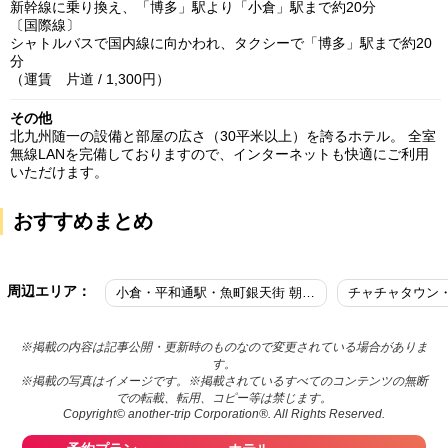
新幹線に乗り換え、「博多」駅より「小倉」駅まで約20分
〔国際線〕
シャトルバスで国内線に向かわれ、タクシーで「博多」駅まで約20
分
（運賃 片道 / 1,300円）
その他
北九州随一の設備と部屋の広さ（30平米以上）を誇るホテル。 全室
無線LANを完備しておりますので、インターネットも快適にご利用
いただけます。
おすすめまとめ
周辺エリア：
小倉・平和通駅・魚町銀天街 朝食付
チャチャタウン・
※掲載の内容は記事公開・更新時のものなので変更されている場合がありま
す。
※掲載の写真はイメージです。※掲載されているすべてのコンテンツの無断
での転載、転用、コピー等は禁じます。
Copyright© another-trip Corporation®. All Rights Reserved.