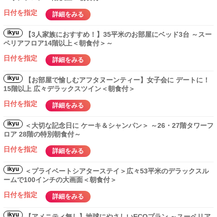
日付を指定
詳細をみる
ikyu
【3人家族におすすめ！】35平米のお部屋にベッド3台 ～スー
ペリアフロア14階以上＜朝食付＞～
日付を指定
詳細をみる
ikyu
【お部屋で愉しむアフタヌーンティー】女子会に デートに！
15階以上 広々デラックスツイン＜朝食付＞
日付を指定
詳細をみる
ikyu
＜大切な記念日に ケーキ＆シャンパン＞ ～26・27階タワーフ
ロア 28階の特別朝食付～
日付を指定
詳細をみる
ikyu
＜プライベートシアターステイ＞広々53平米のデラックスル
ームで100インチの大画面＜朝食付＞
日付を指定
詳細をみる
ikyu
【アメニティ無し】地球にやさしいECOプラン ～スーペリア