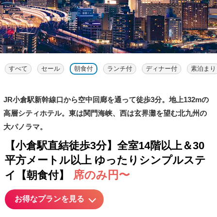
すべて
セール
朝食付
ランチ付
ディナー付
素泊まり
JR小倉駅新幹線口から空中回廊を通って徒歩3分。地上132mの
高層シティホテル。東は関門海峡、西は玄界灘を望む北九州の
大パノラマ。
【小倉駅直結徒歩3分】全室14階以上＆30
平方メートル以上 ゆったりシンプルステ
席のみ円〜
イ【朝食付】
お得なプランを見る