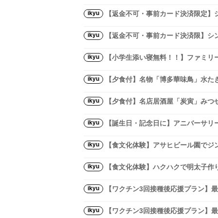
ikyu
【返金不可・事前カード決済限定】
ikyu
【返金不可・事前カード決済限】シ
ikyu
【小学生添い寝無料！！】ファミリ
ikyu
【夕食付】名物「博多華味鳥」水た
ikyu
【夕食付】名店居酒屋「炭寅」みつ
ikyu
【誕生日・記念日に】アニバーサリ
ikyu
【食文化体験】アサヒビール園でジ
ikyu
【食文化体験】ハクハクで明太子作
ikyu
【ワクチン3回接種後応援プラン】最
ikyu
【ワクチン3回接種後応援プラン】最