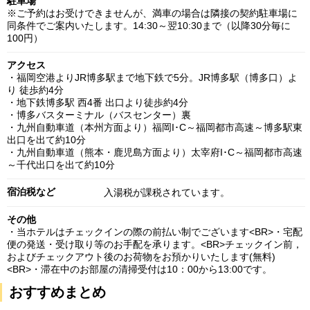
駐車場
※ご予約はお受けできませんが、満車の場合は隣接の契約駐車場に
同条件でご案内いたします。14:30～翌10:30まで（以降30分毎に
100円）
アクセス
・福岡空港よりJR博多駅まで地下鉄で5分。JR博多駅（博多口）よ
り 徒歩約4分
・地下鉄博多駅 西4番 出口より徒歩約4分
・博多バスターミナル（バスセンター）裏
・九州自動車道（本州方面より）福岡I･C～福岡都市高速～博多駅東
出口を出て約10分
・九州自動車道（熊本・鹿児島方面より）太宰府I･C～福岡都市高速
～千代出口を出て約10分
宿泊税など
入湯税が課税されています。
その他
・当ホテルはチェックインの際の前払い制でございます<BR>・宅配
便の発送・受け取り等のお手配を承ります。<BR>チェックイン前，
およびチェックアウト後のお荷物をお預かりいたします(無料)
<BR>・滞在中のお部屋の清掃受付は10：00から13:00です。
おすすめまとめ