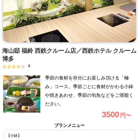
海山邸 福鈴 西鉄クルーム店／西鉄ホテル クルーム
博多
4
季節の食材を存分にお楽しみ頂ける「極
み」コース。季節ごとに食材がかわる小鉢
や焼きあわせ、季節の旬魚などをご堪能く
ださい。
3500
円〜
プランメニュー
【小鉢】