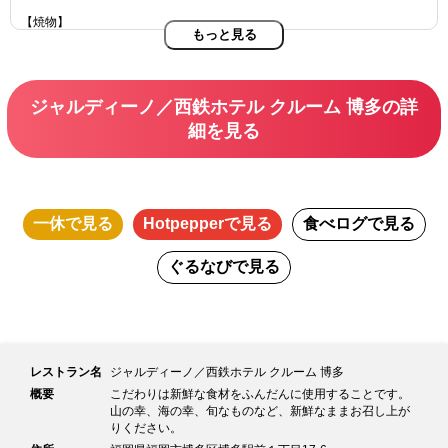
【焼物】
もっと見る
旬魚の焼物
【揚物】
海老と旬菜の天麩羅
ジャルディーノ／西鉄ホテル クルーム 博多の詳
【酢物】
細を見る
本日の酢の物
【食事】
季節の御飯 留椀 香の物
【デザート】
一休
で見る
Hotpepper
で見る
食べログ
で見る
季節のデザート
ぐるなび
で見る
レストラン名
ジャルディーノ／西鉄ホテル クルーム 博多
概要
こだわりは新鮮な食材をふんだんに使用することです。
山の幸、海の幸、旬なものなど、新鮮なままお召し上が
りください。