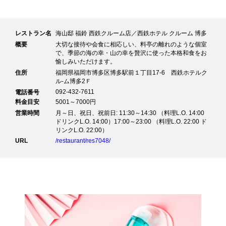
レストラン名
海山邸 福鈴 西鉄クルーム店／西鉄ホテル クルーム 博多
概要
大切な接待や会食に相応しい、料亭の離れのような個室
で、季節の海の幸・山の幸を贅沢に使った本格和食をお
愉しみいただけます。
住所
福岡県福岡市博多区博多駅前１丁目17-6 西鉄ホテルク
ル-ム博多2Ｆ
092-432-7611
電話番号
料金目安
5001～7000円
営業時間
月～日、祝日、祝前日: 11:30～14:30 （料理L.O. 14:00
ドリンクL.O. 14:00）17:00～23:00 （料理L.O. 22:00 ド
リンクL.O. 22:00）
URL
/restaurant/res7048/