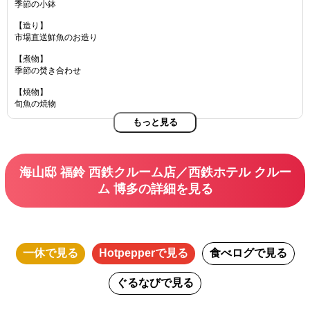
季節の小鉢
【造り】
市場直送鮮魚のお造り
【煮物】
季節の焚き合わせ
【焼物】
旬魚の焼物
もっと見る
【揚物】
海老と旬菜の天麩羅
【酢物】
本日の酢の物
海山邸 福鈴 西鉄クルーム店／西鉄ホテル クルー
ム 博多の詳細を見る
【食事】
季節の御飯
留椀
香の物
【デザート】
一休
で見る
Hotpepper
で見る
食べログ
で見る
季節のデザート
ぐるなび
で見る