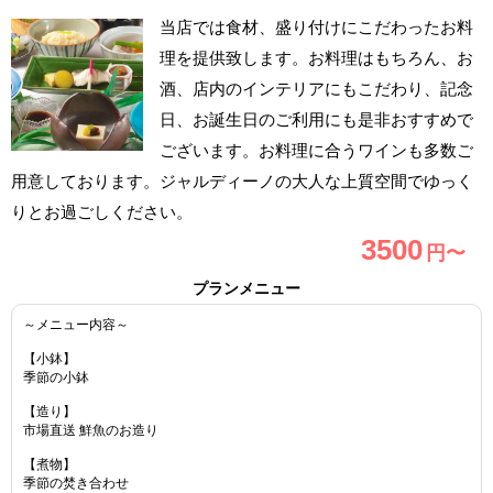
当店では食材、盛り付けにこだわったお料
理を提供致します。お料理はもちろん、お
酒、店内のインテリアにもこだわり、記念
日、お誕生日のご利用にも是非おすすめで
ございます。お料理に合うワインも多数ご
用意しております。ジャルディーノの大人な上質空間でゆっく
りとお過ごしください。
3500
円〜
プランメニュー
～メニュー内容～
【小鉢】
季節の小鉢
【造り】
市場直送 鮮魚のお造り
【煮物】
季節の焚き合わせ