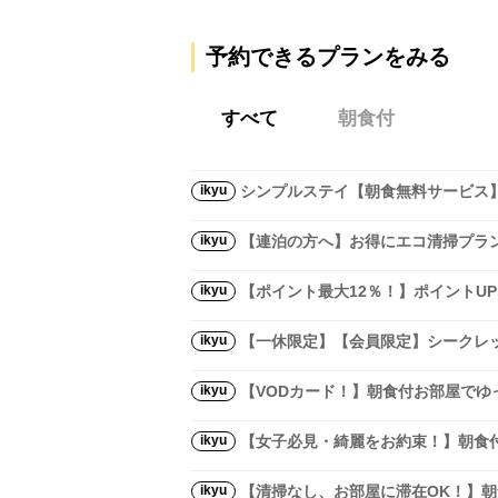
予約できるプランをみる
すべて
朝食付
ikyu
シンプルステイ【朝食無料サービス】
ikyu
【連泊の方へ】お得にエコ清掃プラン
ikyu
【ポイント最大12％！】ポイントU
ikyu
【一休限定】【会員限定】シークレッ
ikyu
【VODカード！】朝食付お部屋でゆっ
ikyu
【女子必見・綺麗をお約束！】朝食付
ikyu
【清掃なし、お部屋に滞在OK！】朝