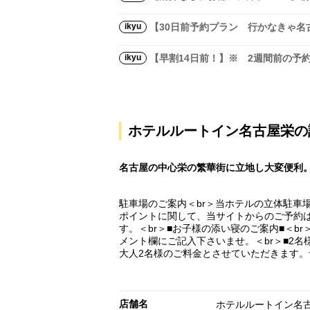
ikyu
【30日前予約プラン 行かなきゃ名古
ikyu
【早割14日前！】※ 2週間前の予約
ホテルルートイン名古屋栄の
名古屋の中心栄の繁華街に立地し大変便利
駐車場のご案内＜br＞当ホテルの立体駐車場
ポイントに関して、当サイトからのご予約は、
す。＜br＞■お子様の添い寝のご案内■＜b
メント欄にご記入下さいませ。＜br＞■2名
大人2名様のご料金とさせていただきます。
店舗名
ホテルルートイン名