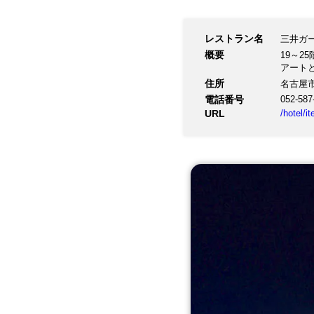
レストラン名
三井ガ
概要
19～
アート
住所
名古屋市
電話番号
052-587
URL
/hotel/i