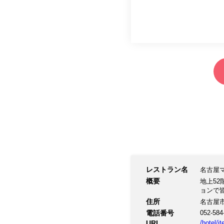
レストラン名
名古屋
概要
地上5
ョンで
住所
名古屋市
電話番号
052-584
URL
/hotel/i