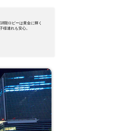
18階ロビーは黄金に輝く
子様連れも安心。