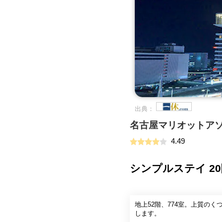
出典：
名古屋マリオットア
4.49
シンプルステイ 2
地上52階、774室。上質の
します。