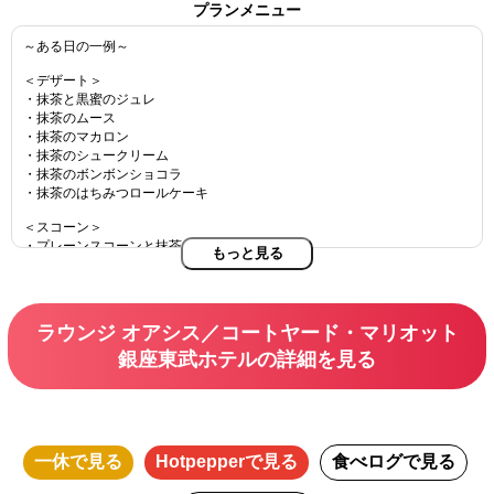
プランメニュー
～ある日の一例～
＜デザート＞
・抹茶と黒蜜のジュレ
・抹茶のムース
・抹茶のマカロン
・抹茶のシュークリーム
・抹茶のボンボンショコラ
・抹茶のはちみつロールケーキ
＜スコーン＞
・プレーンスコーンと抹茶のスコーン
もっと見る
・苺ジャム、レモンカード、クロテッドクリーム
＜セイボリー＞
・キューカンバーサンドウィッチ
ラウンジ オアシス／コートヤード・マリオット
・ほうれん草と3種のチーズのキッシュ
・スモークサーモンとクリームチーズのベーグル
銀座東武ホテルの詳細を見る
-------------------------------
＜ドリンク＞※ラストオーダーは利用終了時間の30分前になります。
■カフェ（飲み替え自由）
・セイロンティー
一休
で見る
Hotpepper
で見る
食べログ
で見る
・インペリアルアールグレ－