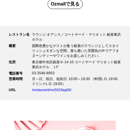
・セレンディピティー
Ozmall
で見る
・パフュームアモーレ
・レディグレー
・マイラブ
・ブレンドハーブティー
・コーヒー
・カフェインレスコーヒー
レストラン名
ラウンジ オアシス／コートヤード・マリオット 銀座東武
・抹茶ラテ
ホテル
概要
国際色豊かなゲストが集う銀座のラウンジとしてスタイ
リッシュモダンな空間。落ち着いた雰囲気の中でアフタ
ヌーンティーやワインをお楽しみください。
住所
東京都中央区銀座６-14-10 コートヤード マリオット銀座
東武ホテル １F
03-3546-8953
電話番号
営業時間
月～日、祝日、祝前日: 10:00～19:30 （料理L.O. 19:00
ドリンクL.O. 19:00）
URL
/restaurant/res502/tag66/