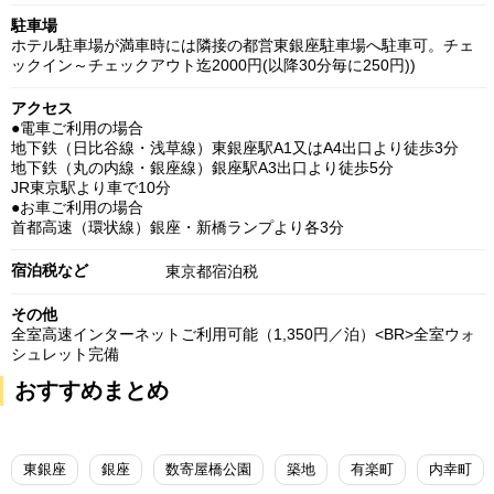
駐車場
ホテル駐車場が満車時には隣接の都営東銀座駐車場へ駐車可。チェ
ックイン～チェックアウト迄2000円(以降30分毎に250円))
アクセス
●電車ご利用の場合
地下鉄（日比谷線・浅草線）東銀座駅A1又はA4出口より徒歩3分
地下鉄（丸の内線・銀座線）銀座駅A3出口より徒歩5分
JR東京駅より車で10分
●お車ご利用の場合
首都高速（環状線）銀座・新橋ランプより各3分
宿泊税など
東京都宿泊税
その他
全室高速インターネットご利用可能（1,350円／泊）<BR>全室ウォ
シュレット完備
おすすめまとめ
東銀座
銀座
数寄屋橋公園
築地
有楽町
内幸町