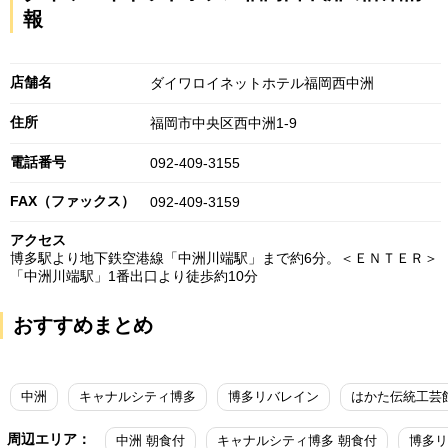
報
店舗名
ダイワロイネットホテル福岡西中洲
住所
福岡市中央区西中洲1-9
電話番号
092-409-3155
FAX（ファックス）
092-409-3159
アクセス
博多駅より地下鉄空港線「中洲川端駅」まで約6分。＜ＥＮＴＥＲ＞
「中洲川端駅」1番出口より徒歩約10分
おすすめまとめ
中洲
キャナルシティ博多
博多リバレイン
はかた伝統工芸
周辺エリア：
中洲 朝食付
キャナルシティ博多 朝食付
博多リ