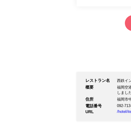
レストラン名
西鉄イ
概要
福岡空港
しまし
住所
福岡市
電話番号
092-713
URL
/hotel/i