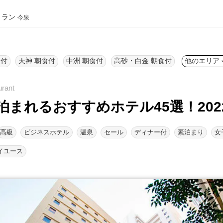
トラン
今泉
食付
天神 朝食付
中洲 朝食付
高砂・白金 朝食付
他のエリア
泊まれるおすすめホテル45選！202
高級
ビジネスホテル
温泉
セール
ディナー付
素泊まり
女
イユース