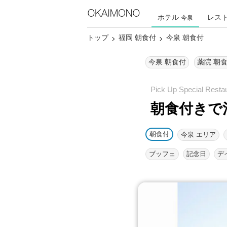
ホテル
レス
今泉
トップ
福岡 朝食付
今泉 朝食付
今泉 朝食付
薬院 朝
朝食付きで
朝食付
今泉 エリア
ブッフェ
記念日
デ