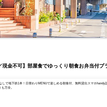
／現金不可】部屋食でゆっくり朝食お弁当付プ
なしで地下鉄1本！日替わりMENUで楽しめる朝食付、無料貸出スマホhand
ィも万全。