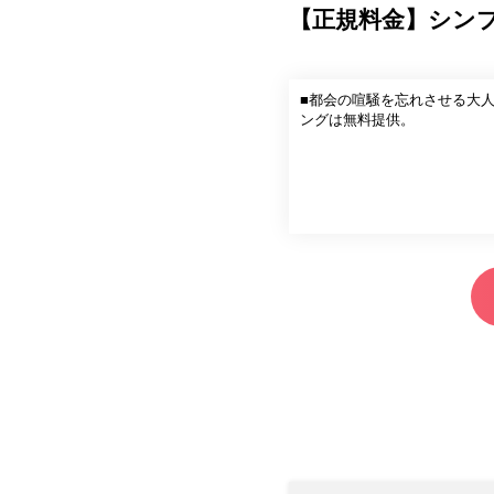
【正規料金】シン
■都会の喧騒を忘れさせる大
ングは無料提供。