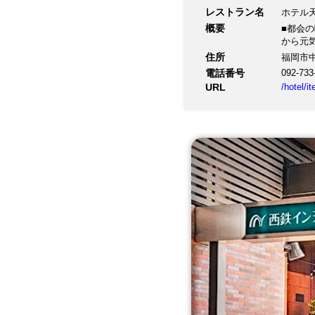
レストラン名
ホテル
概要
■都会
から元
住所
福岡市中
電話番号
092-733
URL
/hotel/i