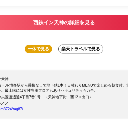
西鉄イン天神の詳細を見る
一休
で見る
楽天トラベル
で見る
ン天神
・JR博多駅から乗換なしで地下鉄1本！日替わりMENUで楽しめる朝食付、無
た。最上階には女性専用フロアもありセキュリティも万全。
中央区渡辺通4丁目7番1号 （天神地下街 西12Ｃ出口）
-5454
tem3724/tag87/