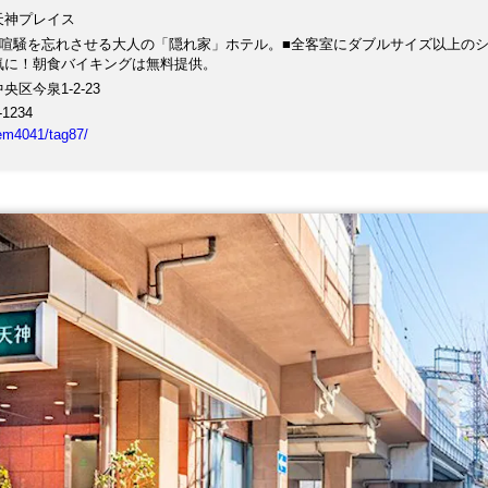
天神プレイス
の喧騒を忘れさせる大人の「隠れ家」ホテル。■全客室にダブルサイズ以上のシ
気に！朝食バイキングは無料提供。
央区今泉1-2-23
-1234
tem4041/tag87/