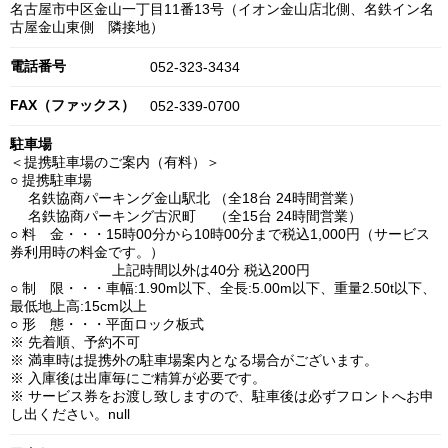
名古屋市中区金山一丁目11番13号（イオン金山店北側、名鉄イン名
古屋金山東側 隣接地）
電話番号
052-323-3434
FAX（ファックス）
052-339-0700
駐車場
＜提携駐車場のご案内（有料）＞
○ 提携駐車場
名鉄協商パーキング金山駅北 （全18台 24時間営業）
名鉄協商パーキング古沢町 （全15台 24時間営業）
○ 料 金・・・15時00分から10時00分まで税込1,000円（サービス
券利用時の料金です。）
上記時間以外は40分 税込200円
○ 制 限・・・車幅:1.90m以下、全長:5.00m以下、重量2.50t以下、
最低地上高:15cm以上
○ 形 態・・・平面ロック板式
※ 先着順、予約不可
※ 満車時は提携外の駐車場案内となる場合がございます。
※ 入庫後は出庫毎にご精算が必要です。
※ サービス券をお渡し致しますので、駐車後は必ずフロントへお申
し出ください。null