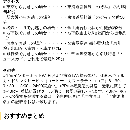
アクセス
○ 東京からお越しの場合・・・・・東海道新幹線「のぞみ」で約1時
間40分
○ 新大阪からお越しの場合・・・・東海道新幹線「のぞみ」で約50
分
○ 名鉄・ＪＲでお越しの場合・・・金山総合駅北口から徒歩約3分
○ 地下鉄でお越しの場合・・・・・地下鉄金山駅6番出口から徒歩約
1分
○ お車でお越しの場合・・・・・・名古屋高速 都心環状線「東別
院」出口から南方面へ車で約2km
○ 飛行機でお越しの場合・・・・・中部国際空港から名鉄特急「ミ
ュースカイ」ご利用で最短約25分
その他
○全室インターネットWi-Fiおよび有線LAN接続無料。<BR>○ウェル
カムドリンクサービス（コーヒー・カフェラテ・ココア）6：30～
9：30・15:00～24:00実施中。<BR>≪宅急便の発送・受取に関して
≫<BR>○ 着払い及びクール便は、お受け致しかねます。<BR>○ ホテ
ルへお荷物を発送する際は、宅急便伝票に「ご宿泊日」「ご宿泊者
名」の記載をお願い致します。
おすすめまとめ