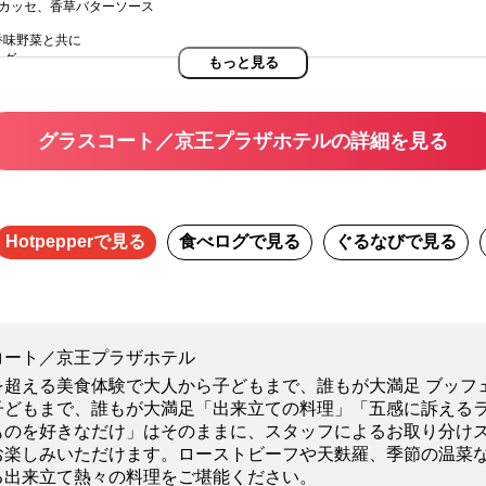
リカッセ、香草バターソース
香味野菜と共に
ッグ
もっと見る
リームビスクソース
ん仕立て
メジュレ
グラスコート／京王プラザホテルの詳細を見る
とオリーブ添え
フカレー
Hotpepper
で見る
食べログ
で見る
ぐるなび
で見る
の香り
麻だれ和え
コート／京王プラザホテル
を超える美食体験で大人から子どもまで、誰もが大満足 ブッフ
ース
か
子どもまで、誰もが大満足「出来立ての料理」「五感に訴える
ものを好きなだけ」はそのままに、スタッフによるお取り分け
お楽しみいただけます。ローストビーフや天麩羅、季節の温菜
る出来立て熱々の料理をご堪能ください。