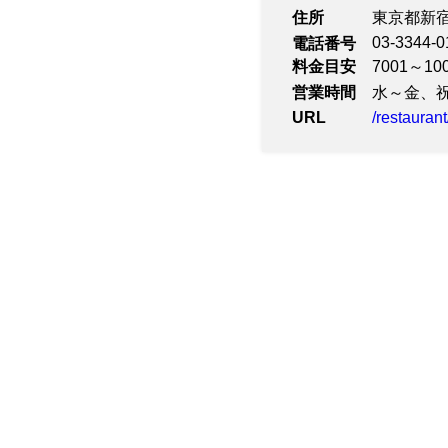
■デザート
住所
東京都新宿
■ドリンクバー
コーヒー、紅茶、ソフトドリ
03-3344-0
電話番号
料金目安
7001～10
※アルコール類、一部ソフト
※メニューは季節替わりとな
営業時間
水～金、祝前日
※写真はイメージです。
URL
/restauran