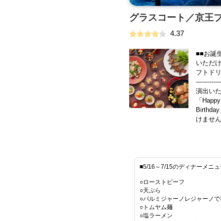
グラスコート／京王
4.37
■■お誕
いただ
フトドリンクや
-----
演出いた
「Hap
Birt
けません
■5/16～7/15のディナーメニ
○ローストビーフ
○天ぷら
○パルミジャーノレジャーノで
○トムヤム麺
○塩ラーメン