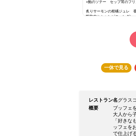
○鮑のソテー セップ茸のフ
炙りサーモンの柑橘ジュレ 
鴨胸肉とシャンピニョングレ
海の幸と夏野菜のマリネ ク
トマトの寄せ豆腐 トマトあ
芝海老の南蛮漬け
フォワグラのフラン コンソ
スモークサーモン、オニオン
うな丼
京王プラザホテル伝統のビー
本日のポタージュ
豚の角煮
一休
で見る
白身魚のレモン花椒蒸し
点心
生湯葉の銀あんかけ
魚介のアクアパッツァ風
仔羊のロティ ガラムマサラ
牛バラ肉のしゃぶしゃぶ 胡
レストラン名
グラス
チキンバスケーズ
概要
ブッフェ
海老春巻き スイートチリソ
イベリコ豚のクロケット ほ
大人から
「好きな
ッフェを
■ホテルメイドブレッド各種
■サラダ各種
で仕上げ