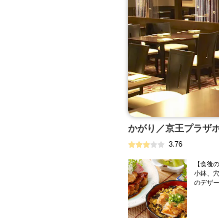
かがり／京王プラザ
3.76
【食後の
小鉢、
のデザー