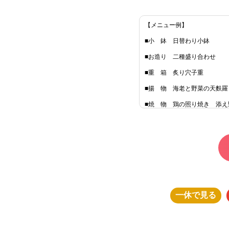
【メニュー例】
■小 鉢 日替わり小鉢
■お造り 二種盛り合わせ
■重 箱 炙り穴子重
■揚 物 海老と野菜の天麩羅
■焼 物 鶏の照り焼き 添え
■御 椀 味噌汁
■香の物
■本日のデザート
一休
で見る