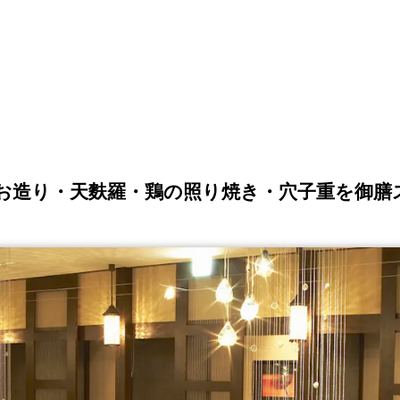
 お造り・天麩羅・鶏の照り焼き・穴子重を御膳