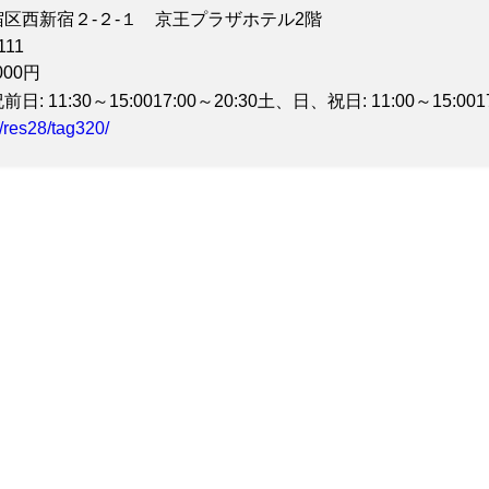
区西新宿２-２-１ 京王プラザホテル2階
ンク各種
111
000円
ドリンクは有料となります。
ります。また、入荷状況等により予告なく変更となる場合がございます。
: 11:30～15:0017:00～20:30土、日、祝日: 11:00～15:0017
t/res28/tag320/