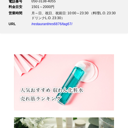
※本予約は「ラウンジ＆バー グラン・ブルー（ホテル ラ・スイート神戸ハ
050-3138-4055
電話番号
ーバーランド2F）」のものです。
料金目安
1501～2000円
姉妹施設「ラウンジ＆テラス ル・オーシャン（ラ・スイート神戸オーシャ
営業時間
月～日、祝日、祝前日: 10:00～23:30 （料理L.O. 23:30
ンズガーデン1F）」とお間違いのなきようご注意ください。
ドリンクL.O. 23:30）
URL
/restaurant/res6876/tag67/