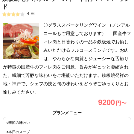
ド
4.76
〇グラススパークリングワイン （ノンアル
コールもご用意しております） 国産牛フ
ィレ肉と日替わりの一品を鉄板焼でお愉し
みいただけるフルコースランチです。お肉
は、やわらかな肉質とジューシーな舌触り
が特徴の国産牛のフィレ肉をご用意。旨みがギュッと凝縮され
た、繊細で芳醇な味わいをご堪能いただけます。鉄板焼発祥の
地・神戸で、シェフの技と旬の味わいをどうぞごゆっくりとお
愉しみください。
9200
円〜
プランメニュー
○季節の味わい
○本日のスープ