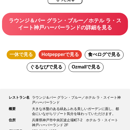
※90分制（お席のご利用120分制）
＜スパークリングワイン＞
ロゼ、白
＜ワイン＞
ラウンジ＆バー グラン・ブルー／ホテル ラ・ス
赤、白 各2種類をご用意しております
イート神戸ハーバーランドの詳細を見る
＜ビール＞
ハートランド
＜ジンベース＞10種類
マティーニ、ネグローニなど
＜ウォッカベース＞10種類
モスコミュール、シーブリーズなど
一休
で見る
Hotpepper
で見る
食べログ
で見る
＜ラムベース＞10種類
ラムトニック、ボストンクーラーなど
ぐるなび
で見る
Ozmall
で見る
＜テキーラベース＞10種類
テキーラリッキー、アンバサダーなど
＜リキュールベース＞10種類
カンパリオレンジ、スプモーニ、キールなど
＜ソフトドリンク＞
オレンジジュース、グレープフルーツジュース、
ウーロン茶、コーラ、ジンジャエール
レストラン名
ラウンジ＆バー グラン・ブルー／ホテル ラ・スイート神
戸ハーバーランド
※20:00以降のご来店、5名様以上のご利用については直接店舗へお問い合
概要
大きな水盤のある緑あふれる美しいガーデンに面し、都
わせください。
会にいながらリゾート気分を味わっていただけます。
※2020年4月以降、グラン・ブルーは喫煙目的室として営業いたします。
住所
兵庫県神戸市中央区波止場町7-2 ホテル ラ・スイート
ディナータイムの未成年、妊娠中の方のご利用はご遠慮いただいておりま
神戸ハーバーランド 2F
すので、予めご了承ください。