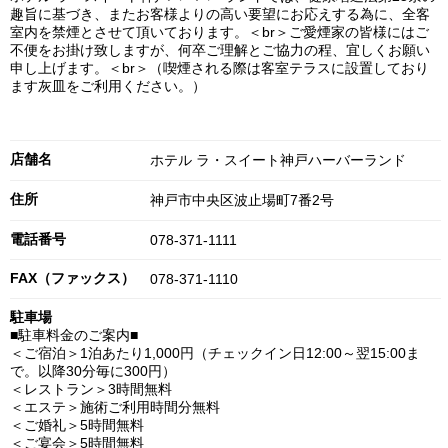
趣旨に基づき、またお客様よりの高い要望にお応えする為に、全客
室内を禁煙とさせて頂いております。＜br＞ご愛煙家の皆様にはご
不便をお掛け致しますが、何卒ご理解とご協力の程、宜しくお願い
申し上げます。＜br＞（喫煙される際は客室テラスに設置しており
ます灰皿をご利用ください。）
店舗名
ホテル ラ・スイート神戸ハーバーランド
住所
神戸市中央区波止場町7番2号
電話番号
078-371-1111
FAX（ファックス）
078-371-1110
駐車場
■駐車料金のご案内■
＜ご宿泊＞1泊あたり1,000円（チェックイン日12:00～翌15:00ま
で。以降30分毎に300円）
＜レストラン＞3時間無料
＜エステ＞施術ご利用時間分無料
＜ご婚礼＞5時間無料
＜ご宴会＞5時間無料