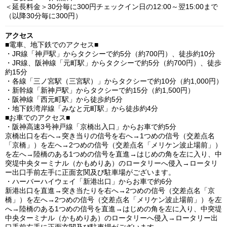
＜延長料金＞30分毎に300円チェックイン日の12:00～翌15:00まで
（以降30分毎に300円）
アクセス
■電車、地下鉄でのアクセス■
・JR線「神戸駅」からタクシーで約5分（約700円）、徒歩約10分
・JR線、阪神線「元町駅」からタクシーで約5分（約700円）、徒歩
約15分
・各線「三ノ宮駅（三宮駅）」からタクシーで約10分（約1,000円）
・新幹線「新神戸駅」からタクシーで約15分（約1,500円）
・阪神線「西元町駅」から徒歩約5分
・地下鉄湾岸線「みなと元町駅」から徒歩約4分
■お車でのアクセス■
・阪神高速3号神戸線「京橋出入口」からお車で約5分
京橋出口を右へ→突き当りの信号を右へ→1つめの信号（交差点名
「京橋」）を左へ→2つめの信号（交差点名「メリケン波止場前」）
を左へ→陸橋のある1つめの信号を直進→はじめの角を左に入り、中
突堤中央ターミナル（かもめりあ）のロータリーへ侵入→ロータリ
ー出口手前左手に正面玄関及び駐車場がございます。
・ハーバーハイウェイ「新港出口」からお車で約6分
新港出口を直進→突き当たりを右へ→2つめの信号（交差点名「京
橋」）を左へ→2つめの信号（交差点名「メリケン波止場前」）を左
へ→陸橋のある1つめの信号を直進→はじめの角を左に入り、中突堤
中央ターミナル（かもめりあ）のロータリーへ侵入→ロータリー出
口手前左手に正面玄関及び駐車場がございます。