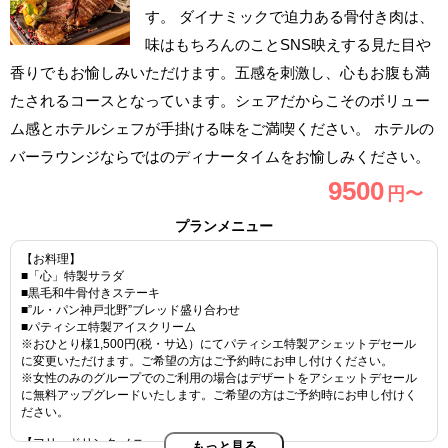
す。 ダイナミックで迫力ある骨付き肉は、
味はもちろんのことSNS映えする見た目や
香りでもお愉しみいただけます。五感を刺激し、心もお腹も満
たされるコースとなっています。シェアだからこそのボリュー
ム感とホテルシェフが手掛ける味をご満喫ください。 ホテルの
バーラウンジならではのディナータイムをお愉しみください。
9500
円〜
プランメニュー
【お料理】
■「心」特製サラダ
■黒毛和牛骨付きステーキ
■”ル・パン神戸北野”ブレッド盛り合わせ
■パティシエ特製アイスクリーム
※おひとり様1,500円(税・サ込）にてパティシエ特製アシェットデセール
に変更いただけます。ご希望の方はご予約時にお申し付けください。
※女性のみのグループでのご利用の場合はデザートをアシェットデセール
に無料アップグレードいたします。ご希望の方はご予約時にお申し付けく
ださい。
【フリードリンク メニュー】
もっと見る