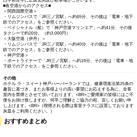
■各空港からのアクセス■
＜関西国際空港＞
・リムジンバスで「JR三ノ宮駅」へ約65分、その後は「電車・地下
鉄でのアクセス」をご参照ください。
・ベイシャトル（船）で「神戸空港マリンエア」へ約41分、その後
タクシーで約20分。（約3,000円）
＜大阪空港（伊丹）＞
・リムジンバスで「JR三ノ宮駅」へ約40分、その後は「電車・地下
鉄でのアクセス」をご参照ください。
＜神戸空港＞
・ポートライナーで「JR三ノ宮駅」へ約18分、その後は「電車・地
下鉄でのアクセス」をご参照ください。
その他
ホテル ラ・スイート神戸ハーバーランドでは、健康増進法第25条の
趣旨に基づき、またお客様よりの高い要望にお応えする為に、全客
室内を禁煙とさせて頂いております。<BR>ご愛煙家の皆様にはご不
便をお掛け致しますが、何卒ご理解とご協力の程、宜しくお願い申
し上げます。<BR>（喫煙される際は客室テラスに設置しております
灰皿をご利用ください。）
おすすめまとめ