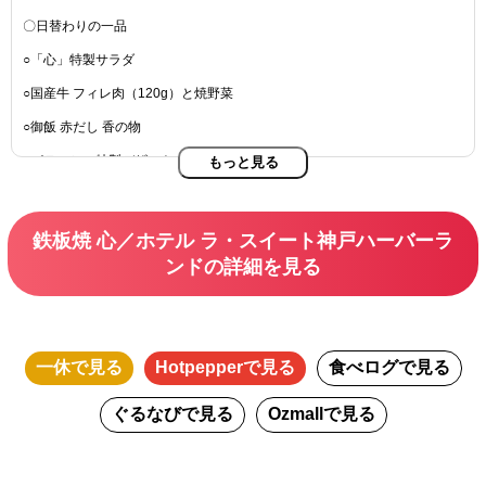
〇日替わりの一品
○「心」特製サラダ
○国産牛 フィレ肉（120g）と焼野菜
○御飯 赤だし 香の物
○パティシエ特製デザート
もっと見る
○コーヒーまたは紅茶
鉄板焼 心／ホテル ラ・スイート神戸ハーバーラ
ンドの詳細を見る
一休
で見る
Hotpepper
で見る
食べログ
で見る
ぐるなび
で見る
Ozmall
で見る