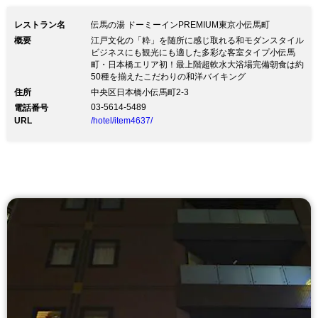
レストラン名
伝馬の湯 ドーミーインPREMIUM東京小伝馬町
概要
江戸文化の「粋」を随所に感じ取れる和モダンスタイル
ビジネスにも観光にも適した多彩な客室タイプ小伝馬
町・日本橋エリア初！最上階超軟水大浴場完備朝食は約
50種を揃えたこだわりの和洋バイキング
住所
中央区日本橋小伝馬町2-3
03-5614-5489
電話番号
URL
/hotel/item4637/