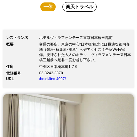
一休
楽天トラベル
レストラン名
ホテルヴィラフォンテーヌ東京日本橋三越前
概要
交通の要所、東京の中心“日本橋”観光には最適な都内各
地（銀座･秋葉原･浅草）へ好アクセス！全室Wi-Fi完
備。洗練された大人のホテル、ヴィラフォンテーヌ日本
橋三越前へ是非一度お越し下さい。
住所
中央区日本橋本町1-7-6
03-3242-3370
電話番号
URL
/hotel/item4097/