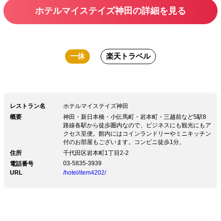
ホテルマイステイズ神田の詳細を見る
一休
楽天トラベル
レストラン名
ホテルマイステイズ神田
概要
神田・新日本橋・小伝馬町・岩本町・三越前など5駅8
路線各駅から徒歩圏内なので、ビジネスにも観光にもア
クセス至便。館内にはコインランドリーやミニキッチン
付のお部屋もございます。コンビニ徒歩1分。
住所
千代田区岩本町1丁目2-2
03-5835-3939
電話番号
URL
/hotel/item4202/