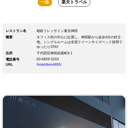
一休
楽天トラベル
レストラン名
相鉄フレッサイン東京神田
概要
オフィス街の中心に位置し、神田駅から徒歩4分の好立
地。シングルルームは全室クイーンサイズベッド採用で
ゆったりSTAY
住所
千代田区神田紺屋町8-1
03-6859-5203
電話番号
URL
/hotel/item4895/