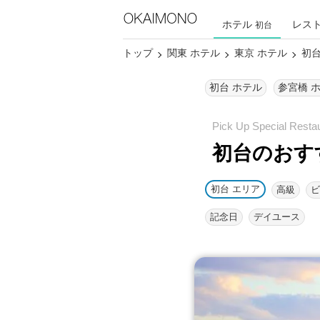
ホテル
レス
初台
トップ
関東 ホテル
東京 ホテル
初台
初台 ホテル
参宮橋 
初台のおす
初台 エリア
高級
ビ
記念日
デイユース