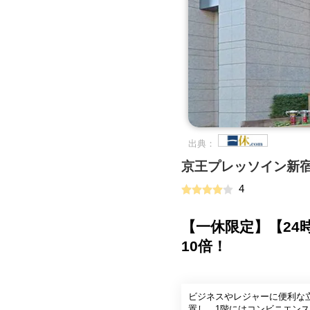
出典：
京王プレッソイン新
4
【一休限定】【2
10倍！
ビジネスやレジャーに便利な立
置し、1階にはコンビニエン