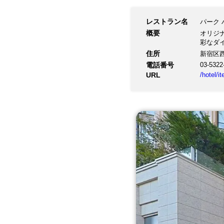
レストラン名
パーク 
概要
オリジ
彩なダ
住所
新宿区西新
電話番号
03-5322
URL
/hotel/i