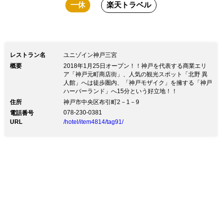
一休
楽天トラベル
レストラン名
ユニゾイン神戸三宮
概要
2018年1月25日オープン！！神戸を代表する商業エリ
ア「神戸元町商店街」、人気の観光スポット「北野 異
人館」へは徒歩圏内、「神戸モザイク」を擁する「神戸
ハーバーランド」へ15分という好立地！！
住所
神戸市中央区布引町2－1－9
078-230-0381
電話番号
URL
/hotel/item4814/tag91/