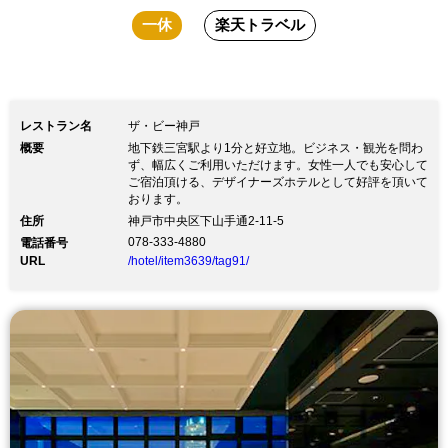
一休
楽天トラベル
レストラン名
ザ・ビー神戸
概要
地下鉄三宮駅より1分と好立地。ビジネス・観光を問わ
ず、幅広くご利用いただけます。女性一人でも安心して
ご宿泊頂ける、デザイナーズホテルとして好評を頂いて
おります。
住所
神戸市中央区下山手通2-11-5
078-333-4880
電話番号
URL
/hotel/item3639/tag91/