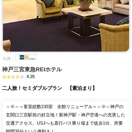
出典：
神戸三宮東急REIホテル
4.35
二人旅！セミダブルプラン 【素泊まり】
～※～＜客室総数235室 全館リニューアル＞～※～神戸の
玄関口三宮駅前の好立地！新神戸駅・神戸空港への充実した
交通アクセス。USJへも直行バス乗り場まで徒歩1分、所要
時間35分という便利さ！