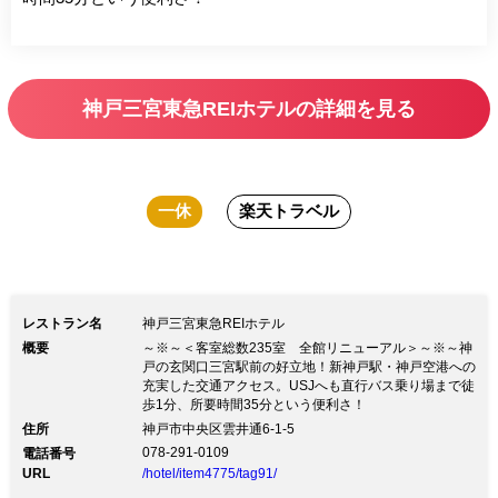
神戸三宮東急REIホテルの詳細を見る
一休
楽天トラベル
レストラン名
神戸三宮東急REIホテル
概要
～※～＜客室総数235室 全館リニューアル＞～※～神
戸の玄関口三宮駅前の好立地！新神戸駅・神戸空港への
充実した交通アクセス。USJへも直行バス乗り場まで徒
歩1分、所要時間35分という便利さ！
住所
神戸市中央区雲井通6-1-5
078-291-0109
電話番号
URL
/hotel/item4775/tag91/