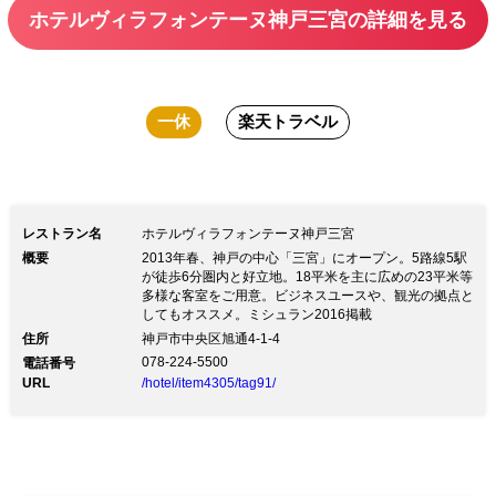
ホテルヴィラフォンテーヌ神戸三宮の詳細を見る
一休
楽天トラベル
レストラン名
ホテルヴィラフォンテーヌ神戸三宮
概要
2013年春、神戸の中心「三宮」にオープン。5路線5駅
が徒歩6分圏内と好立地。18平米を主に広めの23平米等
多様な客室をご用意。ビジネスユースや、観光の拠点と
してもオススメ。ミシュラン2016掲載
住所
神戸市中央区旭通4-1-4
078-224-5500
電話番号
URL
/hotel/item4305/tag91/