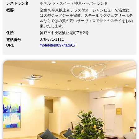
レストラン名
ホテル ラ・スイート神戸ハーバーランド
概要
全室70平米以上＆テラス付オーシャンビューで浴室に
は大型ジャグジーを完備。スモールラグジュアリーホテ
ルならではの質の高いサーヴィスで最上のステイをお約
束いたします。
住所
神戸市中央区波止場町7番2号
078-371-1111
電話番号
URL
/hotel/item897/tag91/