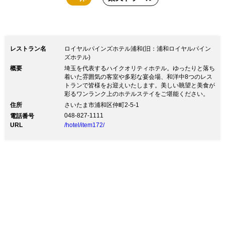
レストラン名
ロイヤルパインズホテル浦和(旧：浦和ロイヤルパイン
ズホテル)
概要
埼玉を代表するハイクオリティホテル。ゆったりと落ち
着いた雰囲気の客室や多彩な宴会場、和洋中8つのレス
トランで皆様をお迎えいたします。美しい眺望と美食が
彩るワンランク上のホテルステイをご堪能ください。
住所
さいたま市浦和区仲町2-5-1
048-827-1111
電話番号
URL
/hotel/item172/