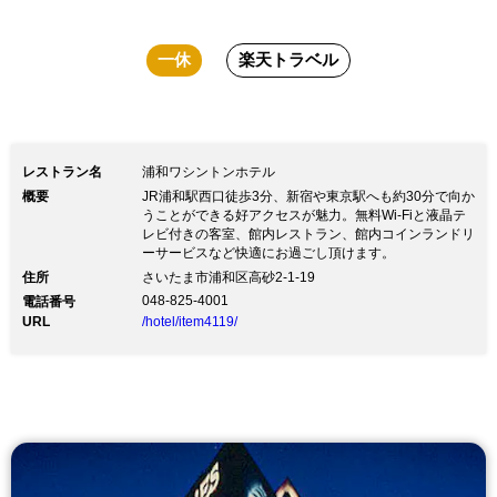
一休
楽天トラベル
レストラン名
浦和ワシントンホテル
概要
JR浦和駅西口徒歩3分、新宿や東京駅へも約30分で向か
うことができる好アクセスが魅力。無料Wi-Fiと液晶テ
レビ付きの客室、館内レストラン、館内コインランドリ
ーサービスなど快適にお過ごし頂けます。
住所
さいたま市浦和区高砂2-1-19
048-825-4001
電話番号
URL
/hotel/item4119/