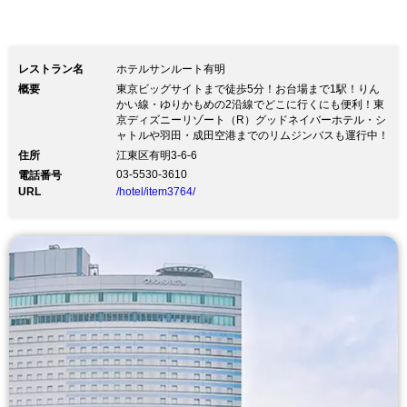
レストラン名
ホテルサンルート有明
概要
東京ビッグサイトまで徒歩5分！お台場まで1駅！りん
かい線・ゆりかもめの2沿線でどこに行くにも便利！東
京ディズニーリゾート（R）グッドネイバーホテル・シ
ャトルや羽田・成田空港までのリムジンバスも運行中！
住所
江東区有明3-6-6
03-5530-3610
電話番号
URL
/hotel/item3764/