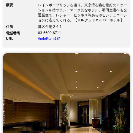
概要
レインボーブリッジを渡り、東京湾を臨む絶好のロケー
ションを持つランドマーク的なホテル。羽田空港へも交
通至便で、レジャー・ビジネス等あらゆるシチュエーシ
ョンに応えてくれる。【TDRグッドネイバーホテル】
住所
港区台場 2-6-1
03-5500-6711
電話番号
URL
/hotel/item18/