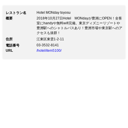
Hotel MONday toyosu
レストラン名
概要
2018年10月27日Hotel MONdayが豊洲にOPEN！全客
室にhandyや無料wifi完備。東京ディズニーリゾートや
豊洲駅へのシャトルバスあり！豊洲市場や東京駅へのア
クセスも抜群！
住所
江東区東雲1-2-11
03-3532-8141
電話番号
URL
/hotel/item5100/