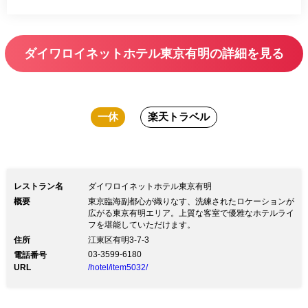
ダイワロイネットホテル東京有明の詳細を見る
一休
楽天トラベル
レストラン名
ダイワロイネットホテル東京有明
概要
東京臨海副都心が織りなす、洗練されたロケーションが
広がる東京有明エリア。上質な客室で優雅なホテルライ
フを堪能していただけます。
住所
江東区有明3-7-3
03-3599-6180
電話番号
URL
/hotel/item5032/