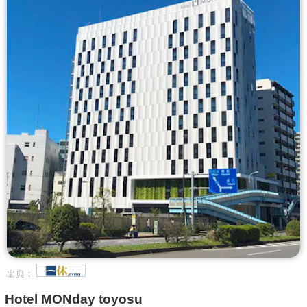
出典：
Hotel MONday toyosu