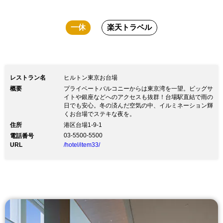
一休
楽天トラベル
レストラン名
ヒルトン東京お台場
概要
プライベートバルコニーからは東京湾を一望。ビッグサ
イトや銀座などへのアクセスも抜群！台場駅直結で雨の
日でも安心。冬の済んだ空気の中、イルミネーション輝
くお台場でステキな夜を。
住所
港区台場1-9-1
03-5500-5500
電話番号
URL
/hotel/item33/