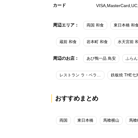
カード
VISA,MasterCar
周辺エリア：
両国 和食
東日本橋 和
蔵前 和食
岩本町 和食
水天宮前 
周辺のお店：
あひ鴨一品 鳥安
レストラン ラ・ベランダ／アパホテル＆リゾート 両国駅タワー
おすすめまとめ
両国
東日本橋
馬喰横山
馬喰