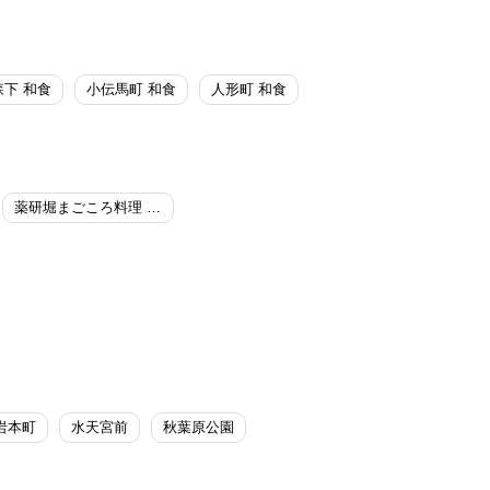
森下 和食
小伝馬町 和食
人形町 和食
薬研堀まごころ料理 摩多以
岩本町
水天宮前
秋葉原公園