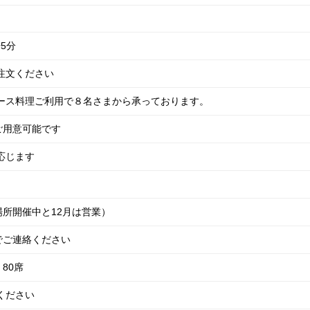
歩5分
注文ください
コース料理ご利用で８名さまから承っております。
でご用意可能です
応じます
所開催中と12月は営業）
でご連絡ください
80席
ください