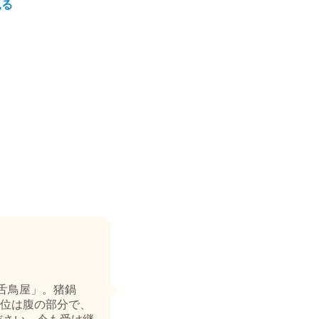
見る
舌鳥屋」。猪鍋
位は腹の部分で、