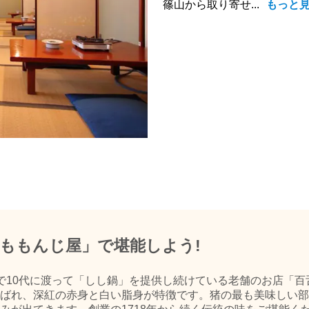
篠山から取り寄せ...
もっと
ももんじ屋」で堪能しよう!
で10代に渡って「しし鍋」を提供し続けている老舗のお店「百
ばれ、深紅の赤身と白い脂身が特徴です。猪の最も美味しい部