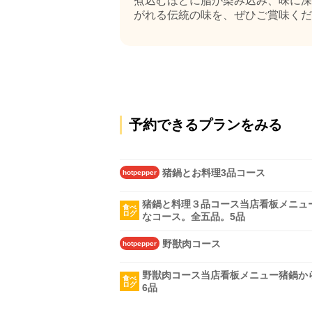
煮込むほどに脂が染み込み、味に深
がれる伝統の味を、ぜひご賞味くださ
予約できるプランをみる
猪鍋とお料理3品コース
hotpepper
猪鍋と料理３品コース当店看板メニュ
食べ
ログ
なコース。全五品。5品
野獣肉コース
hotpepper
野獣肉コース当店看板メニュー猪鍋か
食べ
ログ
6品