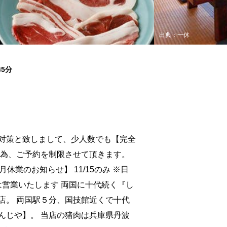
出典：一休
5分
対策と致しまして、少人数でも【完全
の為、ご予約を制限させて頂きます。
休業のお知らせ】 11/15のみ ※日
.23は営業いたします 両国に十代続く『し
店。 両国駅５分、国技館近くで十代
んじや】。 当店の猪肉は兵庫県丹波