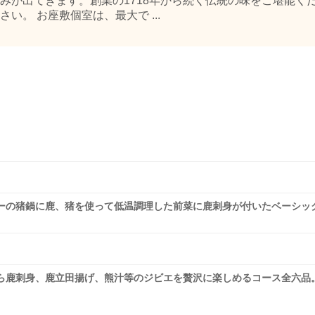
みが出てきます。創業の1718年から続く伝統の味をご堪能く
い。 お座敷個室は、最大で ...
ーの猪鍋に鹿、猪を使って低温調理した前菜に鹿刺身が付いたベーシッ
ら鹿刺身、鹿立田揚げ、熊汁等のジビエを贅沢に楽しめるコース全六品