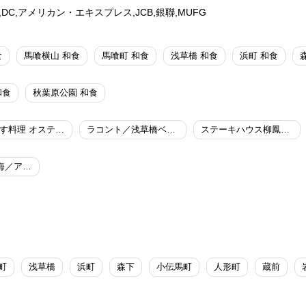
d,UC,DC,アメリカン・エキスプレス,JCB,銀聯,MUFG
食
馬喰横山 和食
馬喰町 和食
浅草橋 和食
浜町 和食
和食
秋葉原公園 和食
ふらんす料理 オステルリーラベイ
ラコント／浅草橋ベルモントホテル
ステーキハウス柳鳳／浅草橋ベルモントホテル
鉄板焼 THE七海／アパホテル＆リゾート 両国駅タワー
町
浅草橋
浜町
森下
小伝馬町
人形町
蔵前