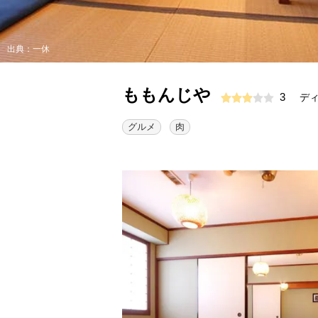
出典：一休
ももんじや
3
ディ
グルメ
肉