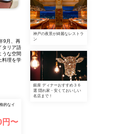
神戸の夜景が綺麗なレストラ
ン
年9月、再
イタリア語
ような空間
土料理を学
銀座 ディナーおすすめ３６
選 隠れ家・安くておいしい
名店まで！
0
円〜