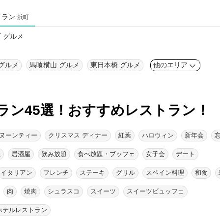
トラン
浜町
 グルメ
グルメ
馬喰横山 グルメ
東日本橋 グルメ
他のエリア
ラン45選！
おすすめレストラン！
ヌーンティー
クリスマス ディナー
紅葉
ハロウィン
新年会
麗
居酒屋
飲み放題
食べ放題・ブッフェ
女子会
デート
イタリアン
フレンチ
ステーキ
グリル
スペイン料理
和食
肉
焼肉
シュラスコ
スイーツ
スイーツビュッフェ
ホテルレストラン