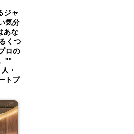
るジャ
い気分
lはあな
れるくつ
プロの
""
・人・
ートプ