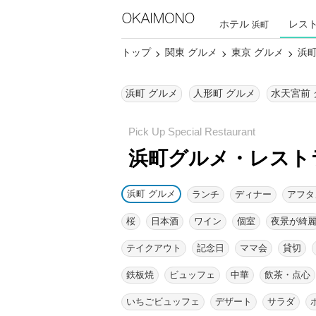
ホテル
レス
浜町
トップ
関東 グルメ
東京 グルメ
浜町
浜町 グルメ
人形町 グルメ
水天宮前 
浜町グルメ・レスト
浜町 グルメ
ランチ
ディナー
アフタ
桜
日本酒
ワイン
個室
夜景が綺
テイクアウト
記念日
ママ会
貸切
鉄板焼
ビュッフェ
中華
飲茶・点心
いちごビュッフェ
デザート
サラダ