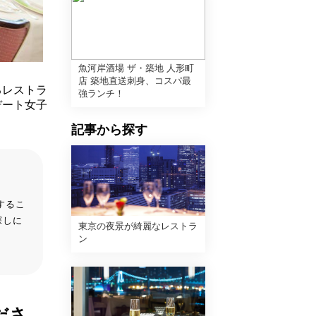
魚河岸酒場 ザ・築地 人形町
店 築地直送刺身、コスパ最
るレストラ
強ランチ！
デート女子
記事から探す
するこ
探しに
東京の夜景が綺麗なレストラ
ン
ださ