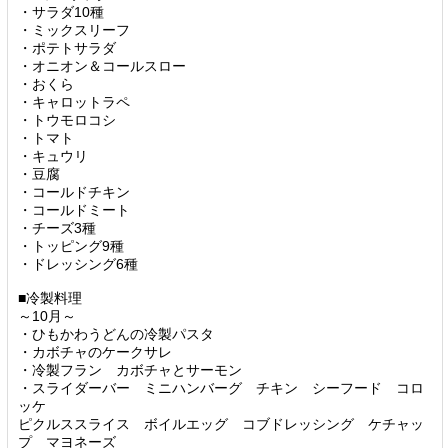
・サラダ10種
・ミックスリーフ
・ポテトサラダ
・オニオン＆コールスロー
・おくら
・キャロットラペ
・トウモロコシ
・トマト
・キュウリ
・豆腐
・コールドチキン
・コールドミート
・チーズ3種
・トッピング9種
・ドレッシング6種
■冷製料理
～10月～
・ひもかわうどんの冷製パスタ
・カボチャのケークサレ
・冷製フラン カボチャとサーモン
・スライダーバー ミニハンバーグ チキン シーフード コロ
ッケ
ピクルススライス ボイルエッグ コブドレッシング ケチャッ
プ マヨネーズ