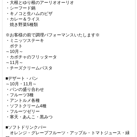
・大根とゆり根のアーリオオーリオ
・シーフード鍋
・キノコと生ハムのピザ
・カレー＆ライス
焼き野菜5種類
※お客様の前で調理パフォーマンスいたします※
・ミニッツステーキ
ポテト
～10月～
・カボチャのフリッタータ
～11月～
・チーズクリームパスタ
■デザート・パン
～10月・11月～
・パンの盛り合わせ
・フルーツ3種
・アントルメ各種
・ソフトクリーム4種
・フルーツゼリー
・寒天・あんこ・黒みつ
■ソフトドリンクバー
オレンジ・グレープフルーツ・アップル・トマトジュース・緑