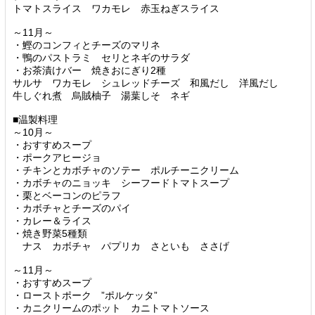
トマトスライス ワカモレ 赤玉ねぎスライス
～11月～
・鰹のコンフィとチーズのマリネ
・鴨のパストラミ セリとネギのサラダ
・お茶漬けバー 焼きおにぎり2種
サルサ ワカモレ シュレッドチーズ 和風だし 洋風だし
牛しぐれ煮 烏賊柚子 湯葉しそ ネギ
■温製料理
～10月～
・おすすめスープ
・ポークアヒージョ
・チキンとカボチャのソテー ポルチーニクリーム
・カボチャのニョッキ シーフードトマトスープ
・栗とベーコンのピラフ
・カボチャとチーズのパイ
・カレー＆ライス
・焼き野菜5種類
ナス カボチャ パプリカ さといも ささげ
～11月～
・おすすめスープ
・ローストポーク ”ポルケッタ”
・カニクリームのポット カニトマトソース