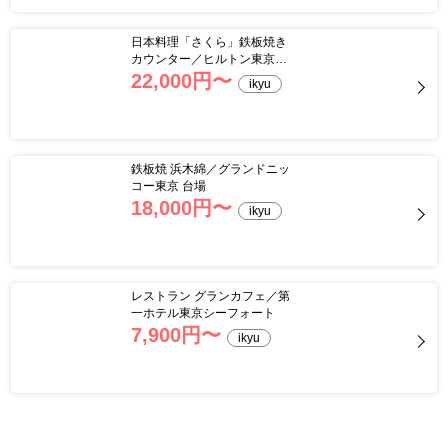
日本料理「さくら」鉄板焼き
カウンター／ヒルトン東京お
台場
22,000
円〜
ikyu
鉄板焼 浜木綿／グランドニッ
コー東京 台場
18,000
円〜
ikyu
レストラン グランカフェ／第
一ホテル東京シーフォート
7,900
円〜
ikyu