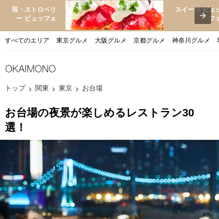
苺・ストロベリ
スイーツ ビュ
ー ビュッフェ
フ
すべてのエリア
東京グルメ
大阪グルメ
京都グルメ
神奈川グルメ
トップ
関東
東京
お台場
お台場の夜景が楽しめるレストラン30
選！