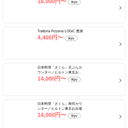
18,000
円〜
ikyu
Trattoria Pizzeria LOGiC 豊洲
4,400
円〜
ikyu
日本料理「さくら」天ぷらカ
ウンター／ヒルトン東京お台
場
14,000
円〜
ikyu
日本料理「さくら」寿司カウ
ンター／ヒルトン東京お台場
14,000
円〜
ikyu