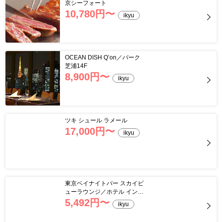
京シーフォート
10,780
円〜
ikyu
OCEAN DISH Q’on／バーク
芝浦14F
8,900
円〜
ikyu
ツキ シュール ラメール
17,000
円〜
ikyu
東京ベイナイトバー スカイビ
ューラウンジ／ホテル インタ
ーコンチネンタル 東京ベイ
5,492
円〜
ikyu