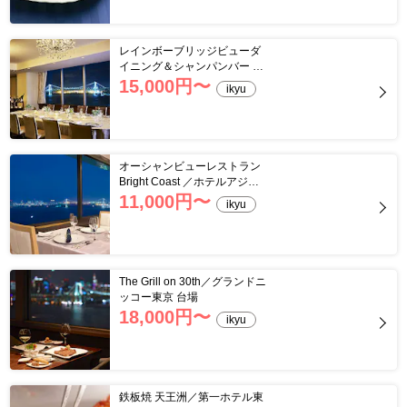
レインボーブリッジビューダ
イニング＆シャンパンバー マ
ンハッタン
15,000
円〜
ikyu
オーシャンビューレストラン
Bright Coast ／ホテルアジュ
ール竹芝
11,000
円〜
ikyu
The Grill on 30th／グランドニ
ッコー東京 台場
18,000
円〜
ikyu
鉄板焼 天王洲／第一ホテル東