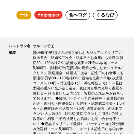
一休
Hotpepper
食べログ
ぐるなび
レストラン名
サルーテ竹芝
概要
[浜松町/竹芝]海辺の絶景と愉しむカジュアルイタリアン
歓送迎会・結婚式二次会・記念日のお食事にも最適◎ 貸
切30～120名様OK◇設備も充実☆2H飲み放題コース
5,000円～ [浜松町/竹芝]海辺の絶景と愉しむカジュアルイ
タリアン 歓送迎会・結婚式二次会・記念日のお食事にも
最適◎ 貸切30～120名様OK◇設備も充実☆2H飲み放題
コース5,000円～竹芝徒歩1分、浜松町徒歩8分！ ～昼は
太陽の暖かい光が差し込み、夜はお台場の光輝く夜景を
感じる～ 落ち着いた店内にて、皆様のご来店をお待ちし
ております。 ◆貸切パーティー予約受付中 ・企業様の歓
迎会・送別会・懇親会にも大好評 ・結婚式二次会・1.5次
会・お披露目会 少人数(4～30名) 通常宴会向けの大皿プ
ランや 大人数(30～120名) 貸切プランもご用意♪ 予算,人
数等のご相談,ご予約状況もお気軽にお問い合わせ下さ
い！ ◆絶品イタリアンで乾杯♪ ・パーティー向け2時間飲
み放題付コース 5,000円～ ・デート＆記念日にも◎お食