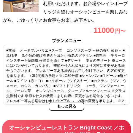
利用いただけます。お台場やレインボーブ
リッジを望むオーシャンビューを楽しみな
がら、ごゆっくりとお食事をお楽しみ下さい。
11000
円〜
プランメニュー
■前菜 オードブルバリエ ■スープ コンソメスープ ～秋の香り 菊花～ ■
魚料理 魚介類の揚げ春巻きと茸と小海老のグラタン ■肉料理 牛サーロ
インステーキ焼肉風 根野菜を添えて ■デザート 本日のデザート ※コース
にはパンが付いております。 季節や仕入れ状況により内容に変更がある場
合もございます。 アレルギー等ある場合はお申し付け下さい、内容の変更
を承ります。 ＜3時間飲み放題＞※LO30分前 ■シャンパン ■生ビール ■瓶ビ
ール ■ワイン（赤・白） ■ハイボール（ウイスキー） ■カクテル （ジン、ウ
ォッカ、カシス、カンパリ） ■ソフトドリンク コーラ、ジンジャーエー
ル、ウーロン茶 オレンジジュース、グレープフルーツジュース ※グラス
交換制です 季節や仕入れ状況により内容に変更がある場合もございます。
アレルギー等ある場合はお申し付け下さい、内容の変更を承ります。 ※ア
ニバーサリー特典※ デザートにメッセージプレートをお入れします。 ご希
もっと見る
望のお客様は、予約時入力項目にご入力くださいませ。
オーシャンビューレストラン Bright Coast ／ホ