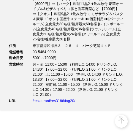
【6000円】⇒【バーク】料理11品2Ｈ飲み放付 豪華オー
ドブル&ピザ＆イベリコ豚と香草野菜など 【7000円】
⇒【クオン】料理9品2Ｈ飲み放付 ミモザサラダ＆パスタ
＆豪華！1ポンド国産牛ステーキ ■↓個室利用↓■ [パーティ
ルーム] 立食最大80名様/着席最大60名様 [レインボールー
ム]立食最大40名様/着席最大36名様 [ラウンジルーム] 立
食最大60名様/着席最大24名様 [タワールーム] 立食最大
25名様/着席最大20名様
住所
東京都港区海岸３－２６－１ バーク芝浦１４Ｆ
03-5484-9000
電話番号
料金目安
5001～7000円
営業時間
月～金: 11:00～15:00 （料理L.O. 14:00 ドリンクL.O.
14:30）17:00～22:00 （料理L.O. 21:00 ドリンクL.O.
21:00）土: 11:00～15:00 （料理L.O. 14:00 ドリンクL.O.
13:30）17:00～22:00 （料理L.O. 21:00 ドリンクL.O.
21:00）祝前日: 11:00～15:00 （料理L.O. 15:00 ドリンク
L.O. 14:30）17:00～22:00 （料理L.O. 21:00 ドリンク
L.O. 21:00）
URL
/restaurant/res3186/tag20/
top