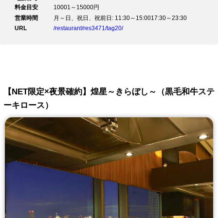
料金目安
10001～15000円
営業時間
月～日、祝日、祝前日: 11:30～15:0017:30～23:30
URL
/restaurant/res3471/tag20/
【NET限定×夜景確約】煌星～きらぼし～（黒毛和牛ステ
ーキロース）