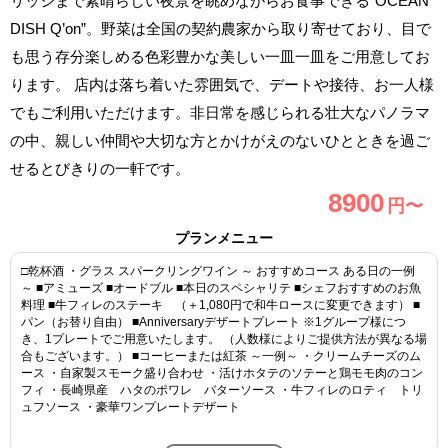
リッジまで素晴らしい夜景を眺めながらお食事できる“OCEAN
DISH Q’on”。野菜は全国の契約農家から取り寄せており、目で
も思う存分楽しめる色彩豊かな美しい一皿一皿をご用意してお
ります。 店内は落ち着いた雰囲気で、デートや接待、お一人様
でもご利用いただけます。非日常を感じられる壮大なパノラマ
の中、親しい仲間や大切な方とかけがえのないひとときを過ご
せるとびきりの一軒です。
8900
円〜
プランメニュー
□乾杯酒 ・グラス スパークリングワイン ～ おすすめコース ある日の一例
～ ■アミューズ ■オードブル ■本日のスペシャリテ ■シェフおすすめのお魚
料理 ■牛フィレのステーキ （＋1,080円で和牛ロースに変更できます） ■
パン（お替り自由） ■Anniversaryデザートプレート ※1グループ様につ
き、1プレートでご用意いたします。 （人数様によりご提供方法が異なる場
合もございます。） ■コーヒーまたは紅茶 ～一例～ ・クリームチーズのム
ース ・自家製スモーク盛り合わせ ・活けホタテのソテーと鶏モモ肉のコン
フィ ・長崎県産 ハタのポワレ バターソース ・牛フィレのロティ トリ
ュフソース ・豪華ワンプレートデザート