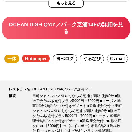
もっと見る
OCEAN DISH Q’on／バーク芝浦14Fの詳細を見
る
一休
Hotpepper
食べログ
ぐるなび
Ozmall
レストラン名
OCEAN DISH Q’on／バーク芝浦14F
概要
田町シャトルバス有 ゆりかもめ芝浦ふ頭駅 徒歩5分 ■歓
送迎会 飲み放題付プラン5000円～7000円 ■クーポン 幹
事料理代無料/メッセ付きデザート ■歓送迎会受付中 田町
シャトルバス有 ゆりかもめ芝浦ふ頭駅 徒歩5分 ■歓送迎
会 飲み放題付プラン5000円～7000円 ■クーポン 幹事料
理代無料/メッセ付きデザート ■歓送迎会受付中■↓歓送迎
会に↓■ 【5000円】⇒【レインボー】料理9品2Ｈ飲み放
付 桜マスカルパ&しらすピザ&牛ハラミの低温調理