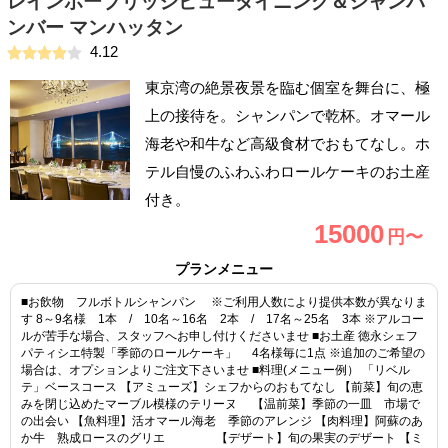
レインボーブリッジビューダイニング＆シャンパ
ンバー マンハッタン
4.12
東京湾の絶景夜景を臨む個室を舞台に、極
上の接待を。シャンパンで乾杯。オマール
海老や和牛など高級食材でおもてなし。ホ
テル自慢のふわふわロールケーキのお土産
付き。
15000
円〜
プランメニュー
■お飲物 フルボトルシャンパン ※ご利用人数により提供本数が異なりま
す 8～9名様 1本 / 10名～16名 2本 / 17名～25名 3本 ※アルコー
ルが苦手な場合、スタッフへお申し付けくださいませ ■お土産 徳永シェフ
パティシエ特製「季節のロールケーキ」 4名様毎に1点 ※追加のご希望の
場合は、オプションよりご注文下さいませ ■料理(メニュー例） 「リベル
テ」ベースコース 【アミューズ】シェフからのおもてなし 【前菜】旬の恵
みを閉じ込めたマーブル模様のテリーヌ 【温前菜】季節の一皿 市場で
の出会い 【魚料理】活オマール海老 季節のアレンジ 【肉料理】阿蘇のあ
か牛 熟成ロースのグリエ 【デザート】旬の果実のデザート 【ミ