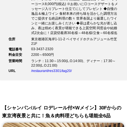
ーコース8,000円(税込) ※お祝いに◎コースデザートをメ
ッセージ入りプレート仕立てにしてプレゼント ◆自慢の
逸品＆極上ワイン 食材本来の持ち味を活かした調理方法
でご提供する絶品料理の数々 世界各国より厳選したワイ
ンと一緒にお楽しみください ◆昼は柔らかな光が差し込
み、夜は煌めく夜景が堪能できる上質空間 同窓会や結婚
式2次会に！店貸切着席30名様～48名様/立食～60名様迄
住所
東京都港区海岸1-11-2 ベイサイドホテルアジュール竹芝
21F
03-3437-2320
電話番号
料金目安
2200～6500円
営業時間
ランチ：11:30～15:00(L.O.14:00)、ディナー：17:30～
22:00(L.O.21:00)
URL
/restaurant/res3301/tag20/
【シャンパン/ルイ ロデレール付×Wメイン】30Fからの
東京湾夜景と共に！魚＆肉料理どちらも堪能全6品