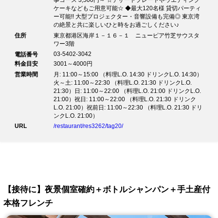
事コース 3,500円～ ☆デザートプレートやウエディング
ケーキなどもご用意可能☆ ◆最大120名様 貸切パーティ
ー可能!! 大型プロジェクター・音響設備も完備◎ 東京湾
の絶景と共に楽しいひと時をお過ごしください♪
住所
東京都港区海岸１－１６－１ ニューピア竹芝サウスタ
ワー3階
03-5402-3042
電話番号
料金目安
3001～4000円
営業時間
月: 11:00～15:00 （料理L.O. 14:30 ドリンクL.O. 14:30）
火～土: 11:00～22:30 （料理L.O. 21:30 ドリンクL.O.
21:30）日: 11:00～22:00 （料理L.O. 21:00 ドリンクL.O.
21:00）祝日: 11:00～22:00 （料理L.O. 21:30 ドリンク
L.O. 21:00）祝前日: 11:00～22:30 （料理L.O. 21:30 ドリ
ンクL.O. 21:00）
URL
/restaurant/res3262/tag20/
【接待に】夜景個室確約＋ボトルシャンパン＋手土産付
本格フレンチ