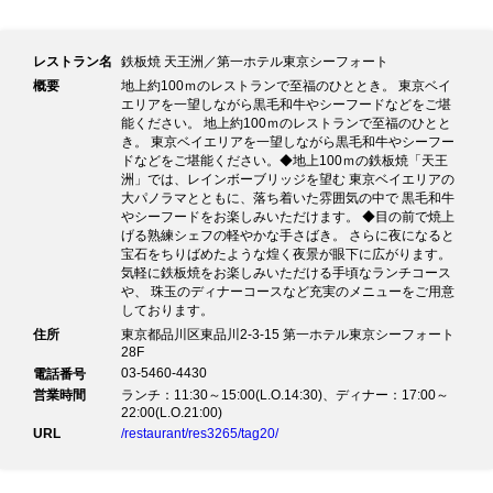
レストラン名
鉄板焼 天王洲／第一ホテル東京シーフォート
概要
地上約100ｍのレストランで至福のひととき。 東京ベイ
エリアを一望しながら黒毛和牛やシーフードなどをご堪
能ください。 地上約100ｍのレストランで至福のひとと
き。 東京ベイエリアを一望しながら黒毛和牛やシーフー
ドなどをご堪能ください。◆地上100ｍの鉄板焼「天王
洲」では、レインボーブリッジを望む 東京ベイエリアの
大パノラマとともに、落ち着いた雰囲気の中で 黒毛和牛
やシーフードをお楽しみいただけます。 ◆目の前で焼上
げる熟練シェフの軽やかな手さばき。 さらに夜になると
宝石をちりばめたような煌く夜景が眼下に広がります。
気軽に鉄板焼をお楽しみいただける手頃なランチコース
や、 珠玉のディナーコースなど充実のメニューをご用意
しております。
住所
東京都品川区東品川2-3-15 第一ホテル東京シーフォート
28F
03-5460-4430
電話番号
営業時間
ランチ：11:30～15:00(L.O.14:30)、ディナー：17:00～
22:00(L.O.21:00)
URL
/restaurant/res3265/tag20/