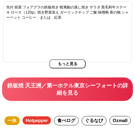
先付 前菜 フォアグラの鉄板焼き 蝦夷鮑の蒸し焼き サラダ 黒毛和牛ステー
キ ロース（120g）焼き野菜添え ガーリックチップ ご飯 味噌椀 香の物 シャ
ーベット コーヒー または 紅茶
もっと見る
鉄板焼 天王洲／第一ホテル東京シーフォートの詳
細を見る
一休
Hotpepper
食べログ
ぐるなび
Ozmall