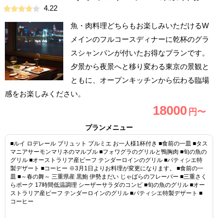
4.22
魚・肉料理どちらもお楽しみいただけるW
メインのフルコースディナーに乾杯のグラ
スシャンパンが付いたお得なプランです。
夕景から夜景へと移り変わる東京の景観と
ともに、オープンキッチンから伝わる臨場
感をお楽しみください。
18000
円〜
プランメニュー
■ルイ ロデレール ブリュット プルミエ お一人様1杯付き ■食前の一皿 ■タス
マニアサーモンマリネのマルブル ■フォワグラのグリルと鴨胸肉 ■旬の魚の
グリル ■オーストラリア産ビーフ テンダーロインのグリル ■パティシエ特
製デザート ■コーヒー ※3月1日よりお料理が変更になります。 ■食前の一
皿 ■～春の舞～ 三重県産 黒鮑 伊勢まだい じゃばらのフレーバー ■三重さく
らポーク 17時間低温調理 シーザーサラダのコンビ ■旬の魚のグリル ■オー
ストラリア産ビーフ テンダーロインのグリル ■パティシエ特製デザート ■
コーヒー