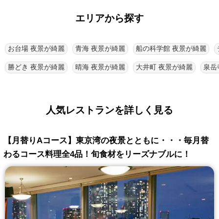
エリアから探す
お台場 夜景が綺麗
青海 夜景が綺麗
船の科学館 夜景が綺麗
勝どき 夜景が綺麗
晴海 夜景が綺麗
大井町 夜景が綺麗
泉岳
人気レストランを詳しく見る
【月替りAコース】東京湾の夜景とともに・・・毎月替
わるコース料理全4品！旬食材をリーズナブルに！