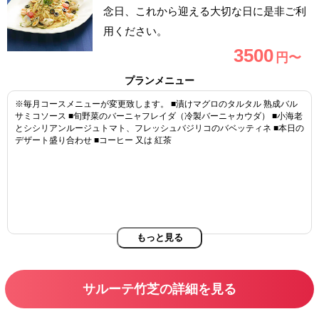
念日、これから迎える大切な日に是非ご利
用ください。
3500
円〜
プランメニュー
※毎月コースメニューが変更致します。 ■漬けマグロのタルタル 熟成バル
サミコソース ■旬野菜のバーニャフレイダ（冷製バーニャカウダ） ■小海老
とシシリアンルージュトマト、フレッシュバジリコのバベッティネ ■本日の
デザート盛り合わせ ■コーヒー 又は 紅茶
もっと見る
サルーテ竹芝の詳細を見る