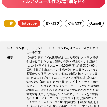
テルアジュール竹芝の詳細を見る
一休
Hotpepper
食べログ
ぐるなび
Ozmall
レストラン名
オーシャンビューレストラン Bright Coast ／ホテルアジ
ュール竹芝
概要
【竹芝】東京ベイの眺望が楽しめる天空レストラン 厳選
食材を使用したシェフ渾身の料理と極上ワインを堪能 [オ
ススメ]ブライトネスコース6,000円(税抜)貸切30～60名
様迄 【竹芝】東京ベイの眺望が楽しめる天空レストラン
厳選食材を使用したシェフ渾身の料理と極上ワインを堪
能 [オススメ]ブライトネスコース6,000円(税抜)貸切30～
60名様迄【ゆりかもめ 竹芝駅 徒歩1分】ベイサイドホテ
ルアジュール竹芝21階 レインボーブリッジやお台場方面
の絶景が一望できる上質空間で過ごす至福のひととき 厳
選食材を使用した逸品とワインのマリアージュをご堪能
あれ！ ◆ディナーコース 【オススメ】肉と魚のＷメイ
ン！ブライトネスコース6,000円(税抜) 【気軽に楽しむ】
スパークルコース4,800円(税抜) 【記念日】アニバーサリ