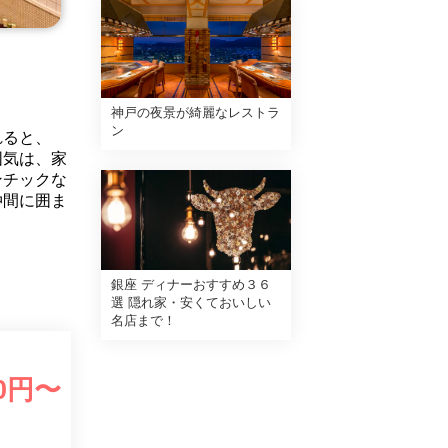
神戸の夜景が綺麗なレストラ
ン
れると、
囲気は、家
ンチックな
仲間に囲ま
銀座 ディナーおすすめ３６
選 隠れ家・安くておいしい
名店まで！
0
円〜