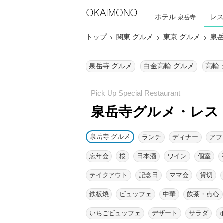
ホテル
レ
泉岳寺
トップ
関東 グルメ
東京 グルメ
泉岳
泉岳寺 グルメ
白金高輪 グルメ
高輪
泉岳寺グルメ・レス
泉岳寺 グルメ
ランチ
ディナー
アフ
忘年会
桜
日本酒
ワイン
個室
テイクアウト
記念日
ママ会
貸切
鉄板焼
ビュッフェ
中華
飲茶・点心
いちごビュッフェ
デザート
サラダ