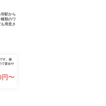
岳寺駅から
な種類のワ
室も用意さ
です。厳
ので宴会や
0
円〜