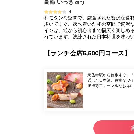
高輪 いっきゅう
4
和モダンな空間で、厳選された贅沢な食
歩いてすぐ、落ち着いた和の空間で贅沢
インは、通から初心者まで幅広く楽しめ
れています。洗練された日本料理を味わ
【ランチ会席5,500円コース
泉岳寺駅から徒歩すぐ、「
選した日本酒、豊富なワイ
接待等フォーマルなお席に