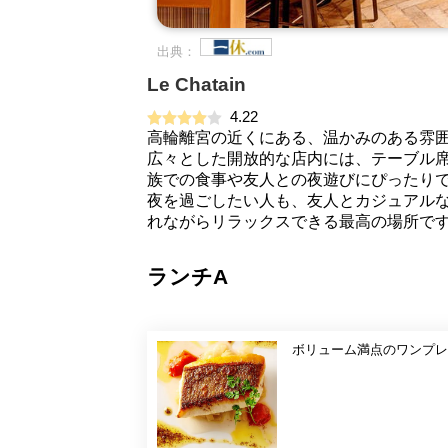
出典：
Le Chatain
4.22
高輪離宮の近くにある、温かみのある雰
広々とした開放的な店内には、テーブル
族での食事や友人との夜遊びにぴったり
夜を過ごしたい人も、友人とカジュアル
れながらリラックスできる最高の場所で
ランチA
ボリューム満点のワンプレ