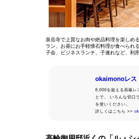
泉岳寺で上質なお肉や絶品料理を楽しめ
ラン、お昼にお手軽懐石料理が食べられ
子会、ビジネスランチ、子連れなど、利
okaimonoレ
8,000を超える高
とで、 いろんな切口
を使いください。
詳しくはこちら >>
o
高輪御用邸近くの「ル・シ