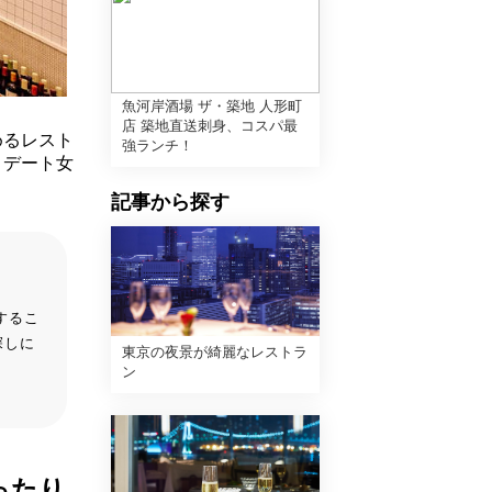
魚河岸酒場 ザ・築地 人形町
店 築地直送刺身、コスパ最
めるレスト
強ランチ！
！デート女
記事から探す
するこ
探しに
東京の夜景が綺麗なレストラ
ン
ったり