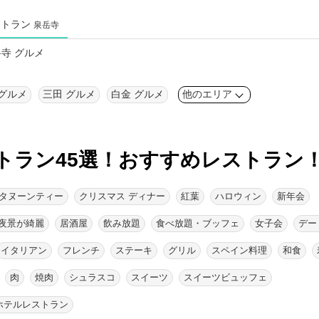
ストラン
泉岳寺
寺 グルメ
 グルメ
三田 グルメ
白金 グルメ
他のエリア
トラン45選！
おすすめレストラン
タヌーンティー
クリスマス ディナー
紅葉
ハロウィン
新年会
夜景が綺麗
居酒屋
飲み放題
食べ放題・ブッフェ
女子会
デー
イタリアン
フレンチ
ステーキ
グリル
スペイン料理
和食
肉
焼肉
シュラスコ
スイーツ
スイーツビュッフェ
ホテルレストラン