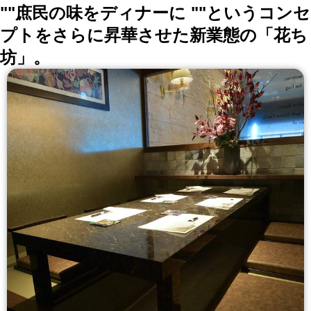
8/3〜8/31迄の営業時間を短縮します。)
""庶民の味をディナーに ""というコンセ
プトをさらに昇華させた新業態の「花ち
坊」。