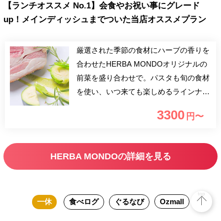
【ランチオススメ No.1】会食やお祝い事にグレード
up！メインディッシュまでついた当店オススメプラン
厳選された季節の食材にハーブの香りを
合わせたHERBA MONDOオリジナルの
前菜を盛り合わせで。パスタも旬の食材
を使い、いつ来ても楽しめるラインナッ
プをご用意。もちろん、当店大人気のフ
3300
円〜
ォカッチャもお付けいたします。最後に
デザートで〆ていただく厳選食材全11品
のランチプランです。
HERBA MONDOの詳細を見る
top
一休
食べログ
ぐるなび
Ozmall