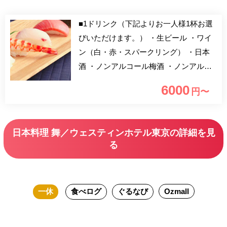
■1ドリンク（下記よりお一人様1杯お選
びいただけます。） ・生ビール ・ワイ
ン（白・赤・スパークリング） ・日本
酒 ・ノンアルコール梅酒 ・ノンアルコ
ールスパークリング ・ソフトドリンク
6000
円〜
各種 握り寿司御膳、季節のおたより御
膳、天ぷら御膳の3種から選べるランチ
御膳にワンドリンクが付いて30％OFFの
日本料理 舞／ウェスティンホテル東京の詳細を見
6,000円に！気のおけないご友人とのお
る
食事におすすめです。 ※現在、一時的
に短縮営業を行っております。 ※季節
によりメニュー内容・品数に関しまして
一休
食べログ
ぐるなび
Ozmall
は変更になる場合がございます。 詳
細は店舗までお問い合わせください。