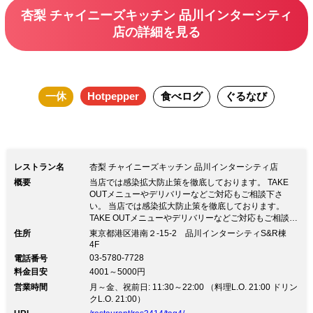
など本格中国料理を少しずつお愉しみい
杏梨 チャイニーズキッチン 品川インターシティ
ただける充実ランチコースです。 ■おす
店の詳細を見る
すめ利用シーン ご家族やご友人とのお
食事・ビジネスランチ
一休
Hotpepper
食べログ
ぐるなび
レストラン名
杏梨 チャイニーズキッチン 品川インターシティ店
概要
当店では感染拡大防止策を徹底しております。 TAKE
OUTメニューやデリバリーなどご対応もご相談下さ
い。 当店では感染拡大防止策を徹底しております。
TAKE OUTメニューやデリバリーなどご対応もご相談下
さい。当店では感染拡大防止策として下記項目を徹底し
住所
東京都港区港南２-15-2 品川インターシティS&R棟
ております。 ①スタッフのマスク着用及び体調管理 ②
4F
こまめな手洗い、アルコール消毒 ＊店内に数か所設置
03-5780-7728
電話番号
しております。ご自由に御利用下さい。 ③十分な席の
料金目安
4001～5000円
間隔を確保し、ご案内致します。 ＊ディナータイムの
営業時間
月～金、祝前日: 11:30～22:00 （料理L.O. 21:00 ドリン
個室利用などお気軽にお問い合わせ下さい。 ＊TAKE
クL.O. 21:00）
OUTメニューもご用意しております。 トピックスのＷ