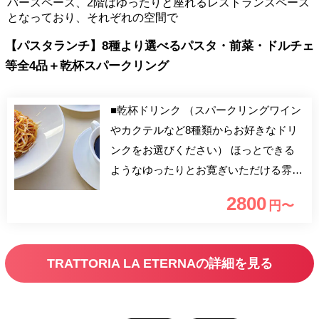
バースペース、2階はゆったりと座れるレストランスペース
となっており、それぞれの空間で
【パスタランチ】8種より選べるパスタ・前菜・ドルチェ
等全4品＋乾杯スパークリング
■乾杯ドリンク （スパークリングワイン
やカクテルなど8種類からお好きなドリ
ンクをお選びください） ほっとできる
ようなゆったりとお寛ぎいただける雰囲
気の「TRATTORIA LA ETERNA」で
2800
円〜
は、季節に合わせ、こだわりぬいた食材
で作る本格イタリア料理の数々をご提供
しております。 是非、皆様で楽しいラ
TRATTORIA LA ETERNAの詳細を見る
ンチをお過ごしください。