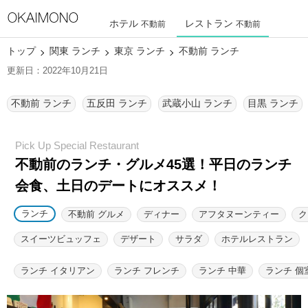
ホテル
レストラン
不動前
不動前
トップ
関東 ランチ
東京 ランチ
不動前 ランチ
更新日：2022年10月21日
不動前 ランチ
五反田 ランチ
武蔵小山 ランチ
目黒 ランチ
不動前のランチ・グルメ45選！
平日のランチ
会食、土日のデートにオススメ！
ランチ
不動前 グルメ
ディナー
アフタヌーンティー
ク
スイーツビュッフェ
デザート
サラダ
ホテルレストラン
ランチ イタリアン
ランチ フレンチ
ランチ 中華
ランチ 個