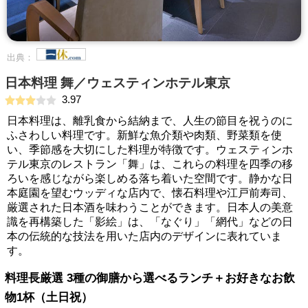
出典：
日本料理 舞／ウェスティンホテル東京
3.97
日本料理は、離乳食から結納まで、人生の節目を祝うのに
ふさわしい料理です。新鮮な魚介類や肉類、野菜類を使
い、季節感を大切にした料理が特徴です。ウェスティンホ
テル東京のレストラン「舞」は、これらの料理を四季の移
ろいを感じながら楽しめる落ち着いた空間です。静かな日
本庭園を望むウッディな店内で、懐石料理や江戸前寿司、
厳選された日本酒を味わうことができます。日本人の美意
識を再構築した「影絵」は、「なぐり」「網代」などの日
本の伝統的な技法を用いた店内のデザインに表れていま
す。
料理長厳選 3種の御膳から選べるランチ＋お好きなお飲
物1杯（土日祝）