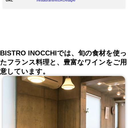
ＥＢ予約御利用下さいませ。↓↓↓
URL
/restaurant/res3414/tag4/
BISTRO INOCCHIでは、旬の食材を使っ
たフランス料理と、豊富なワインをご用
意しています。