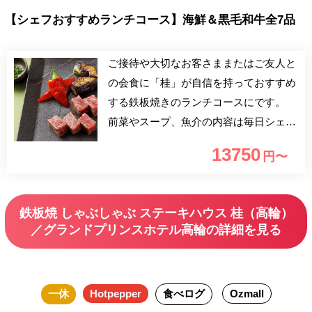
【シェフおすすめランチコース】海鮮＆黒毛和牛全7品
ご接待や大切なお客さままたはご友人と
の会食に「桂」が自信を持っておすすめ
する鉄板焼きのランチコースにです。
前菜やスープ、魚介の内容は毎日シェフ
が吟味して決定致します。 是非、ホテ
13750
円〜
ルのゆったりとした大人の空間で伝統の
味と熟練の技をご堪能ください。
鉄板焼 しゃぶしゃぶ ステーキハウス 桂（高輪）
／グランドプリンスホテル高輪の詳細を見る
一休
Hotpepper
食べログ
Ozmall