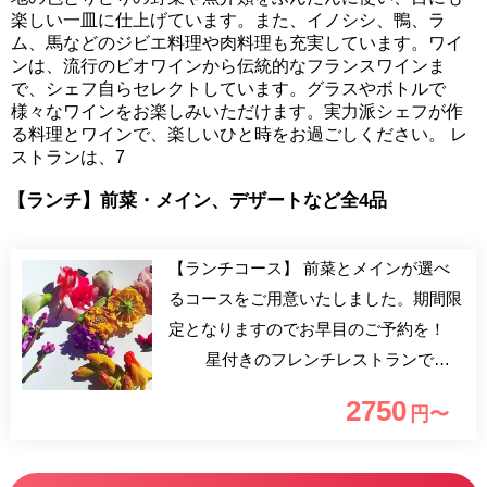
楽しい一皿に仕上げています。また、イノシシ、鴨、ラ
ム、馬などのジビエ料理や肉料理も充実しています。ワイ
ンは、流行のビオワインから伝統的なフランスワインま
で、シェフ自らセレクトしています。グラスやボトルで
様々なワインをお楽しみいただけます。実力派シェフが作
る料理とワインで、楽しいひと時をお過ごしください。 レ
ストランは、7
【ランチ】前菜・メイン、デザートなど全4品
【ランチコース】 前菜とメインが選べ
るコースをご用意いたしました。期間限
定となりますのでお早目のご予約を！
星付きのフレンチレストランで修
業した猪口シェフによる、カジュアルフ
2750
円〜
レンチ“BISTRO INOCCHI”。シェフの地
元・熊本や日本各地から取り寄せた、彩
り豊かな野菜・魚介をふんだんに使い、