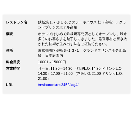
レストラン名
鉄板焼 しゃぶしゃぶ ステーキハウス 桂（高輪）／グラ
ンドプリンスホテル高輪
概要
ホテルではじめて鉄板焼専門店としてオープンし、以来
多くのお客さまを魅了してきました。厳選素材と磨き抜
かれた技術が生み出す味をご堪能ください。
住所
東京都港区高輪３-１３-１ グランドプリンスホテル高
輪 日本庭園内
料金目安
10001～15000円
営業時間
月～日: 11:30～14:30 （料理L.O. 14:30 ドリンクL.O.
14:30）17:00～21:00 （料理L.O. 21:00 ドリンクL.O.
21:00）
URL
/restaurant/res3452/tag4/