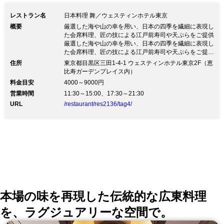
レストラン名
日本料理 舞／ウェスティンホテル東京
概要
厳選した海や山の幸を用い、日本の四季を繊細に表現し
た会席料理、匠の技による江戸前寿司や天ぷらをご提供
厳選した海や山の幸を用い、日本の四季を繊細に表現し
た会席料理、匠の技による江戸前寿司や天ぷらをご提供
厳選した海や山の幸を用い、日本の四季を繊細に表現し
住所
東京都目黒区三田1-4-1 ウェスティンホテル東京2F（恵
た会席料理、匠の技による江戸前寿司や天ぷらをご提供
比寿ガーデンプレイス内）
いたします。枯山水の中庭に面し、日本の美を体現した
料金目安
4000～9000円
静寂な「舞」で、日本の美味を存分にお楽しみくださ
営業時間
11:30～15:00、17:30～21:30
い。厳選の日本酒も数多く取り揃えております。
URL
/restaurant/res2136/tag4/
本場の味を再現した伝統的な広東料理
を、ラグジュアリーな空間で。