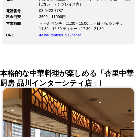
食材に徹底してごだわり作る、広東料理の美味を集結し
比寿ガーデンプレイス内）
たスタイリッシュな一皿をお召し上がりください。
03-5423-7787
電話番号
料金目安
3500～11000円
営業時間
月～金 ランチ：11:30～15:00 土・日・祝 ランチ：
11:30～16:30 ディナー：17:30～21:30
URL
/restaurant/res1972/tag4/
本格的な中華料理が楽しめる「杏里中華
厨房 品川インターシティ店」!