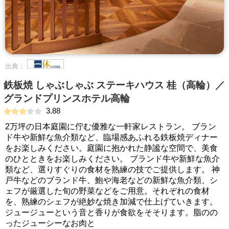
出典：
鉄板焼 しゃぶしゃぶ ステーキハウス 桂（高輪）／
グランドプリンスホテル高輪
3.88
2万坪の日本庭園に佇む優雅な一軒家レストラン。 ブラン
ド牛や新鮮な魚介類など、臨場感あふれる鉄板焼ディナー
をお楽しみください。庭園に抱かれた静謐な空間で、美食
のひとときをお楽しみください。 ブランド牛や新鮮な魚介
類など、選りすぐりの食材を熟練の技でご提供します。 神
戸牛などのブランド牛、鮑や海老などの新鮮な魚介類、シ
ェフが厳選した旬の野菜などをご用意。それぞれの食材
を、熟練のシェフが絶妙な焼き加減で仕上げていきます。
ジュージューという音と香りが食欲をそそります。脂のの
ったジューシーなお肉と