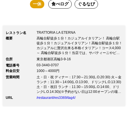
一休
食べログ
ぐるなび
TRATTORIA LA ETERNA
レストラン名
概要
高輪台駅徒歩１分！カジュアルイタリアン！ 高輪台駅
徒歩１分！カジュアルイタリアン！高輪台駅徒歩１分！
カジュアルに贅沢出来る本格イタリアン！コース4,000
～ 高輪台駅徒歩１分！当店では、サバティーニやビス
ボッチャなど 都内有名イタリアンで料理長を勤めたシ
住所
東京都港区高輪3-9-16
ェフが腕をふるって 美味しい料理をご提供します。 食
03-3440-0707
電話番号
材も宮崎和牛や九州直送鮮魚、駿河湾のアカザエビな
料金目安
1000～4000円
ど、こだわり食材を贅沢に 使用しています。 ２階はゆ
営業時間
ったり座れるレストランとして。１階は気軽に立ち寄れ
土・日・祝 ディナー：17:30～21:30(L.O.20:30) 火～金
るBARスペースとして お席を御用意しています。 ご家
ランチ：11:30～14:00(L.O.13:00、ドリンクL.O.13:30)
族、ご友人とお気軽にお越し下さい。
土・日・祝日 ランチ：11:30～15:00(L.O.14:00、ドリ
ンクL.O.14:30)(※予約がない日は12:00オープンの場合
がございます。御確認下さい。 ※ランチタイム終了次
URL
/restaurant/res3369/tag4/
第カフェタイムとなります。御確認下さい。) 火～金 デ
ィナー：18:00～24:30(L.O.24:00、ドリンクL.O.24:00)
(※1階バーフロアのみL.O.24:30で営業※ディナータイ
ムは17:30より御予約を承っております。予約の無い日
は18:00よりのディナー営業となります。 ※新型コロナ
ウイルス感染拡大による東京都からの要請のため、