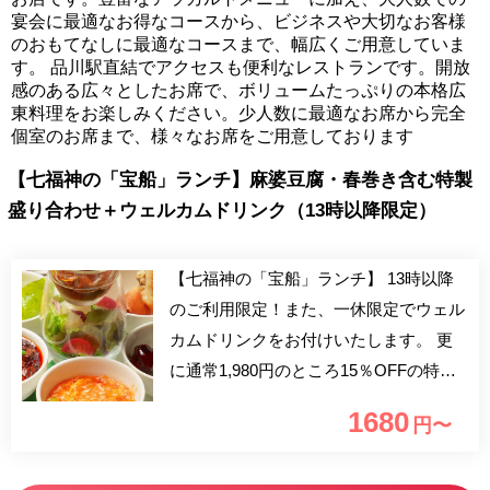
宴会に最適なお得なコースから、ビジネスや大切なお客様
のおもてなしに最適なコースまで、幅広くご用意していま
す。 品川駅直結でアクセスも便利なレストランです。開放
感のある広々としたお席で、ボリュームたっぷりの本格広
東料理をお楽しみください。少人数に最適なお席から完全
個室のお席まで、様々なお席をご用意しております
【七福神の「宝船」ランチ】麻婆豆腐・春巻き含む特製
盛り合わせ＋ウェルカムドリンク（13時以降限定）
【七福神の「宝船」ランチ】 13時以降
のご利用限定！また、一休限定でウェル
カムドリンクをお付けいたします。 更
に通常1,980円のところ15％OFFの特別
価格でご利用いただけるのも嬉しいポイ
1680
円〜
ント！ 大海老のチリソースや麻婆豆
腐、五目春巻含む特製盛り合わせに炒飯