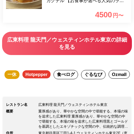
カクテル 【お食事が選べる人気のラン
チセットを堪能】 ～5名様以上のご予約
4500
円〜
で個室確約～ メイン料理をお選びいた
だけるランチセットにうれしい1ドリン
ク付き！シャンパン、スパークリングワ
広東料理 龍天門／ウェスティンホテル東京の詳細
イン、カクテルよりお選びいただけま
を見る
す。この機会にぜひご利用くださいま
せ。
一休
Hotpepper
食べログ
ぐるなび
Ozmall
レストラン名
広東料理 龍天門／ウェスティンホテル東京
概要
重厚感があり、華やかな空間の中で堪能する、本場の味
を追求した広東料理 重厚感があり、華やかな空間の中
で堪能する、本場の味を追求した広東料理黒とゴールド
を基調としたエキゾチックな空間の中、伝統的な調理法
と本場の味を追求した広東料理をご堪能いただけます。
住所
東京都目黒区三田1-4-1 ウェスティンホテル東京2F（恵