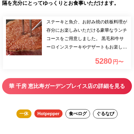
隔を充分にとってゆっくりとお食事いただけます。
ステーキと魚介、お好み焼の鉄板料理が
存分にお楽しみいただける豪華なランチ
コースをご用意しました。 黒毛和牛サ
ーロインステーキやデザートもお楽しみ
いただけます。お昼の打ち合わせや会食
5280
円〜
に、最適な内容となっております。 恵
比寿ガーデンプレイス38階で自慢のお好
み焼と鉄板焼をお楽しみください。
華 千房 恵比寿ガーデンプレイス店の詳細を見る
一休
Hotpepper
食べログ
ぐるなび