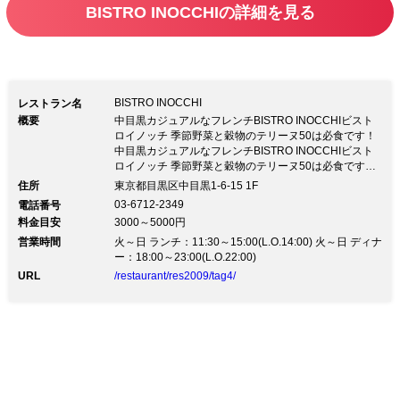
BISTRO INOCCHIの詳細を見る
目にも楽しい一皿に仕上げます。ワイン
もシェフ自ら選定し、流行のビオワイン
から、伝統的なフランスワインまで。実
力派シェフによる料理とワインで、楽し
BISTRO INOCCHI
レストラン名
いひと時をお過ごしください。
概要
中目黒カジュアルなフレンチBISTRO INOCCHIビスト
ロイノッチ 季節野菜と穀物のテリーヌ50は必食です！
中目黒カジュアルなフレンチBISTRO INOCCHIビスト
ロイノッチ 季節野菜と穀物のテリーヌ50は必食です！
≪東急東横線／地下鉄日比谷線 中目黒駅 徒歩7分≫ 席
住所
東京都目黒区中目黒1-6-15 1F
間隔を広く設定するため、席数を減らしてのご利用でご
03-6712-2349
電話番号
ざいます。 感染症予防のため、入店時の検温を行って
料金目安
3000～5000円
おります。 また、37.5℃以上の方は入店をお断りさせ
営業時間
ていただく場合がございます。 ご了承くださいませ。
火～日 ランチ：11:30～15:00(L.O.14:00) 火～日 ディナ
ー：18:00～23:00(L.O.22:00)
URL
/restaurant/res2009/tag4/