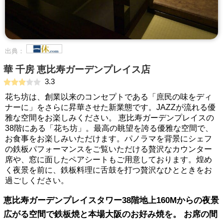
出典：
華 千房 恵比寿ガーデンプレイス店
3.3
花ち坊は、創業以来のコンセプトである「庶民の味をディ
ナーに」をさらに昇華させた新業態です。JAZZが流れる優
雅な空間をお楽しみください。 恵比寿ガーデンプレイスの
38階にある「花ち坊」。最高の眺望を誇る優雅な空間で、
お食事をお楽しみいただけます。パノラマを背景にシェフ
の鉄板パフォーマンスをご覧いただける贅沢なカウンター
席や、窓に面したペアシートもご用意しております。煌め
く夜景を前に、鉄板料理に舌鼓を打つ贅沢なひとときをお
過ごしください。
恵比寿ガーデンプレイスタワー38階地上160Mからの夜景
広がる空間で鉄板焼と本場大阪のお好み焼を。 お席の間