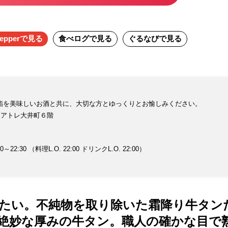
epper
で見る
食べログ
で見る
ぐるなび
で見る
鮨を美味しいお酒と共に、大切な方とゆっくりとお愉しみください。
 アトレ大井町６階
2:30 （料理L.O. 22:00 ドリンクL.O. 22:00）
食べたい。不純物を取り除いた霜降り牛タン
絶妙な厚みの牛タン。職人の確かな目で