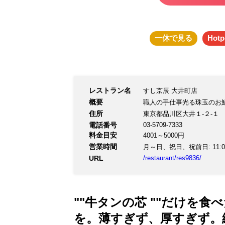
一休
で見る
Hotp
レストラン名
すし京辰 大井町店
概要
職人の手仕事光る珠玉のお
住所
東京都品川区大井１-２-１
電話番号
03-5709-7333
料金目安
4001～5000円
営業時間
月～日、祝日、祝前日: 11:00～2
URL
/restaurant/res9836/
""牛タンの芯 ""だけを
を。薄すぎず、厚すぎず。