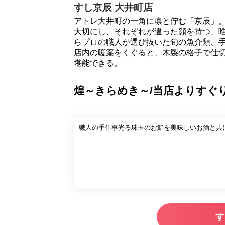
すし京辰 大井町店
アトレ大井町の一角に凛と佇む「京辰」
大切にし、それぞれが違った顔を持つ、
らプロの職人が選び抜いた旬の魚介類、
店内の暖簾をくぐると、木製の格子で仕
堪能できる。
煌～きらめき～/当店よりすぐり
職人の手仕事光る珠玉のお鮨を美味しいお酒と共
す