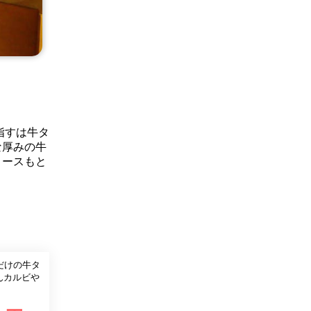
指すは牛タ
な厚みの牛
ロースもと
だけの牛タ
んカルビや