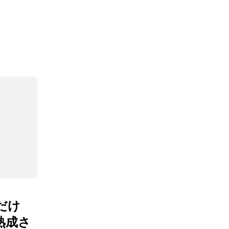
だけ
熟成さ