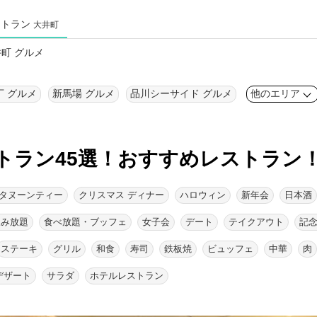
ストラン
大井町
町 グルメ
丁 グルメ
新馬場 グルメ
品川シーサイド グルメ
他のエリア
トラン45選！
おすすめレストラン
タヌーンティー
クリスマス ディナー
ハロウィン
新年会
日本酒
飲み放題
食べ放題・ブッフェ
女子会
デート
テイクアウト
記
ステーキ
グリル
和食
寿司
鉄板焼
ビュッフェ
中華
肉
デザート
サラダ
ホテルレストラン