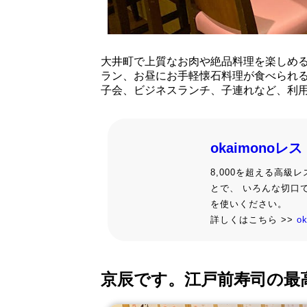
大井町で上質なお肉や絶品料理を楽しめ
ラン、お昼にお手軽懐石料理が食べられ
子会、ビジネスランチ、子連れなど、利
okaimonoレ
8,000を超える高
とで、 いろんな切口
を使いください。
詳しくはこちら >>
o
京辰です。江戸前寿司の最高