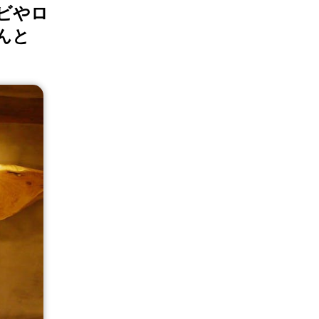
ビやロ
んと