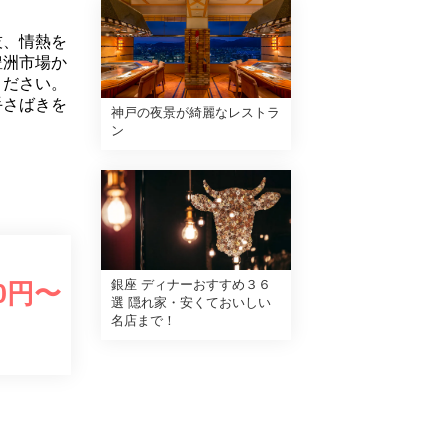
技、情熱を
豊洲市場か
ください。
手さばきを
神戸の夜景が綺麗なレストラ
ン
銀座 ディナーおすすめ３６
0
円〜
選 隠れ家・安くておいしい
名店まで！