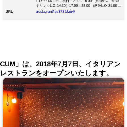
指の洗浄・殺菌を15分に1回実施 5．入店、店内移動の
L.O. 22:00）日、祝日: 12:00～15:00 （料理L.O. 14:30
際はマスクの着用（ハンカチ使用）をお願いします ご
ドリンクL.O. 14:30）17:00～22:00 （料理L.O. 21:00 ド
協力をお願いします。 ◆扉を開ければ、和風のデザイ
リンクL.O. 21:00）
URL
/restaurant/res3785/tag4/
ナーズ空間が広がります。 個室、半個室、掘りごた
つ、2名様～最大45名様迄ご利用いただける地域最大級
の宴会場完備 会社の飲み会、仲間との会食、ファミリ
ーでの食事、様々なシーンでご利用いただけます。 ●和
牛カルビ・ロース 980円（税抜） ●和牛焼肉食べ放題
5,480円（税抜）〜
CUM」は、2018年7月7日、イタリアン
レストランをオープンいたします。