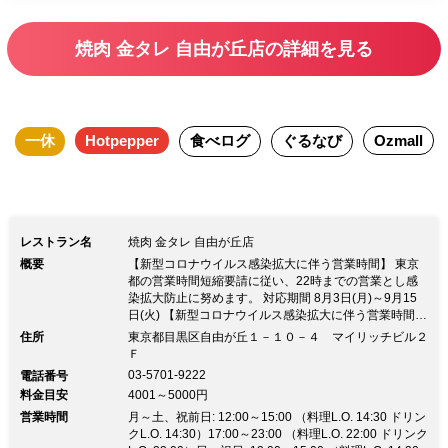
で充実のひとときが過ごせるはず。気軽
なランチにいかが。
焼肉 金タレ 自由が丘店の詳細を見る
一休
Hotpepper
食べログ
ぐるなび
Ozmall
レストラン名
焼肉 金タレ 自由が丘店
概要
【新型コロナウイルス感染拡大に伴う営業時間】 東京
都の営業時間短縮要請に従い、22時までの営業とし感
染拡大防止に努めます。 対応期間 8月3日(月)～9月15
日(火) 【新型コロナウイルス感染拡大に伴う営業時間】
東京都の営業時間短縮要請に従い、22時までの営業と
住所
東京都目黒区自由が丘１－１０－４ マイリッチビル２
し感染拡大防止に努めます。 対応期間 8月3日(月)～9月
Ｆ
15日(火)【安全・安心】 1. スタッフ・お客様の検温を
03-5701-9222
電話番号
実施（37.5℃以上ある方のご入店はお断りします） 2.
料金目安
4001～5000円
ご来店時には、手指の殺菌をお願いします 3. ドアノ
営業時間
ブ・取っ手・洗面台・トイレ・レジ等は30分に1回、テ
月～土、祝前日: 12:00～15:00 （料理L.O. 14:30 ドリン
ーブル・お盆等は都度消毒 4. スタッフマスク着用、手
クL.O. 14:30）17:00～23:00 （料理L.O. 22:00 ドリンク