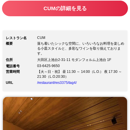
CUMの詳細を見る
CUM
レストラン名
概要
落ち着いたシックな空間に、いろいろなお料理を楽しめ
る小皿スタイルと、多彩なワインを取り揃えておりま
す。
住所
大田区上池台2-31-11 モダンフォルム上池台 1F
03-6425-9650
電話番号
営業時間
【火～日・祝】 昼 11:30 ～ 14:00（L.O.） 夜 17:30 ～
21:30（L.O.20:30）
URL
/restaurant/res3375/tag4/