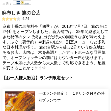
出典：
麻布しき 旗の台店
4.24
麻布十番の老舗料亭「四季」が、2018年7月7日、旗の台に
2号店をオープンしました。新店舗では、38年間継ぎ足して
きた秘伝のタレで焼き上げた特大の国産うなぎが味わえま
す。ふぐ（要予約）や刺身のほか、割烹メニューなど多彩
な日本料理が揃う。 旗の台駅から徒歩2分という好立地に
あるお店。店内は、木を基調としたアットホームな雰囲気
で、オープンキッチンの前にはカウンター席があります。
テーブル席は少人数から大人数まで対応できるよう、配置
を変えることができます
【お一人様大歓迎】ランチ限定セット
一休ランチ限定！！ 1ドリンク付きの特
別プランです