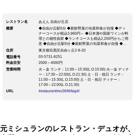
も香りも濃厚。野菜の旨さを再認識でき
ます。 素材のもつ美味しさを感じる、
レストラン名
あえん 自由が丘店
食べ応えのあるメニューの数々をお楽し
概要
◆自由が丘駅6分 ◆新鮮野菜の旬菜和食が自慢 ◆ディ
みください。 店内は木のぬくもりを感
ナーコースが税込3,960円～ ◆日本酒や国産ワインが料
理との相性抜群 ◆ランチコースも税込2,200円からご用
じる、落ち着いた雰囲気のインテリア。
意 ◆自由が丘駅6分 ◆新鮮野菜の旬菜和食が自慢 ◆デ
ィナーコースが税込3,960円～ ◆日本酒や国産ワインが
ゆったりと寛ぐランチにぜひご利用くだ
住所
東京都目黒区自由ヶ丘2-8-20
料理との相性抜群 ◆ランチコースも税込2,200円からご
03-5731-8251
電話番号
さい。
用意■通常営業再開のお知らせ■ コロナウィルス感染予
料金目安
2000～4000円
防対策を実施しながら下記時間にて営業しております。
営業時間
11:00-22:00 (LO:21:30) 全国の協力農家から仕入れた新
火～金 ランチ：11:00～15:30(L.O.15:00) 火～金 ディナ
鮮な野菜と桜山豚、わっぱ飯など素材を活かす創作和食
ー：17:30～22:00(L.O.21:30) 土・日・祝日 ランチ：
四季を感じる旬菜料理をお楽しみください。 ◆四季を
11:00～15:30(L.O.15:00) 土・日・祝日 ディナー：
感じる旬菜料理の数々、季節限定コースをご用意 ラン
17:00～22:00(L.O.21:30)
チ2,200円(税込)～、ディナー3,960円(税込)～ 女性に人
URL
/restaurant/res3696/tag4/
気♪20種類の旬菜サラダ、オリジナルドレッシングで ◆
飲み放題コースもご用意 2時間飲み放題5,940円(税込)
～ ◆日本酒や国産ワイン、果実酒など、ドリンクも豊
富にご用意 ◆木の温もりを感じる明るい店内 ゆったり
とした12名様までの完全個室もあり ◆ご家族でのお食
事、ママ友会も大歓迎 キッズランチメニューあり、完
全個室もご利用できるのでお子様連れでも安心
元ミシュランのレストラン・デュオが、