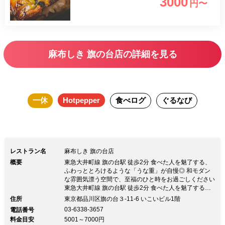
3000
円〜
麻布しき 旗の台店の詳細を見る
一休
Hotpepper
食べログ
ぐるなび
レストラン名
麻布しき 旗の台店
概要
東急大井町線 旗の台駅 徒歩2分 食べた人を魅了する、
ふわっととろけるような「うな重」が自慢◎ 和モダン
な雰囲気漂う空間で、至福のひと時をお過ごしください
東急大井町線 旗の台駅 徒歩2分 食べた人を魅了する、
ふわっととろけるような「うな重」が自慢◎ 和モダン
住所
東京都品川区旗の台３-11-6 いこいビル1階
な雰囲気漂う空間で、至福のひと時をお過ごしください
03-6338-3657
電話番号
麻布十番で歴史を重ねた「しき」が、旗の台にオープン
料金目安
5001～7000円
いたしました。 ふわふわの良質な鹿児島県産うなぎ