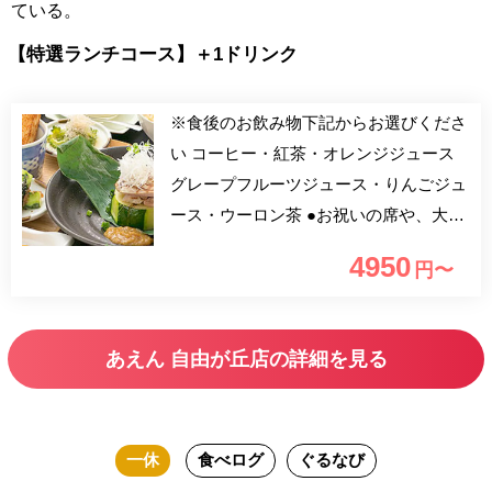
ている。
【特選ランチコース】＋1ドリンク
※食後のお飲み物下記からお選びくださ
い コーヒー・紅茶・オレンジジュース
グレープフルーツジュース・りんごジュ
ース・ウーロン茶 ●お祝いの席や、大切
な方との会食に是非ご利用ください●
4950
円〜
【乾杯ドリンク（グランドメニューから
お好きなものを1杯お選び頂けます）】
例） ・ビール（プレミアムモルツ・オ
あえん 自由が丘店の詳細を見る
ールフリー） ・ワイン ・果実酒 ・焼酎
（芋・麦） ・ウィスキー ・サワー各種
・ソフトドリンク各種 ※ボトル不可
一休
食べログ
ぐるなび
「良い野菜は良い土から生まれる」とい
う考えで、良質の土で育てた野菜は、味