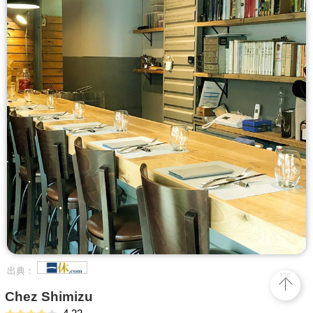
出典：
top
Chez Shimizu