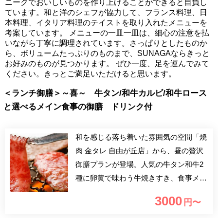
ニークでおいしいものを作り上げることができると自負し
ています。和と洋のシェフが協力して、フランス料理、日
本料理、イタリア料理のテイストを取り入れたメニューを
考案しています。 メニューの一皿一皿は、細心の注意を払
いながら丁寧に調理されています。さっぱりとしたものか
ら、ボリュームたっぷりのものまで、SUNAGAならきっと
お好みのものが見つかります。 ぜひ一度、足を運んでみて
ください。きっとご満足いただけると思います。
＜ランチ御膳＞～喜～ 牛タン/和牛カルビ/和牛ロース
と選べるメイン食事の御膳 ドリンク付
和を感じる落ち着いた雰囲気の空間「焼
肉 金タレ 自由が丘店」から、昼の贅沢
御膳プランが登場。人気の牛タン和牛2
種に卵黄で味わう牛焼きすき、食事メニ
ューが選べる充実御膳全6皿。食後はソ
3000
円〜
フトドリンクが付いているから、最後ま