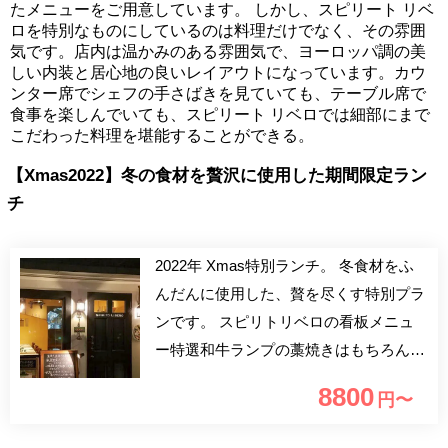
たメニューをご用意しています。 しかし、スピリート リベ
ロを特別なものにしているのは料理だけでなく、その雰囲
気です。店内は温かみのある雰囲気で、ヨーロッパ調の美
しい内装と居心地の良いレイアウトになっています。カウ
ンター席でシェフの手さばきを見ていても、テーブル席で
食事を楽しんでいても、スピリート リベロでは細部にまで
こだわった料理を堪能することができる。
【Xmas2022】冬の食材を贅沢に使用した期間限定ラン
チ
2022年 Xmas特別ランチ。 冬食材をふ
んだんに使用した、贅を尽くす特別プラ
ンです。 スピリトリベロの看板メニュ
ー特選和牛ランプの藁焼きはもちろん、
この季節ならではの高級食材も登場しま
8800
円〜
す。 カップルでのご利用はもちろん、
ご家族の皆様でもお愉しみいただけます