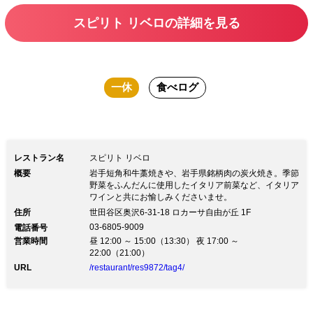
ようご用意しました。 心よりお待ちし
スピリト リベロの詳細を見る
ております。
一休
食べログ
レストラン名
スピリト リベロ
概要
岩手短角和牛藁焼きや、岩手県銘柄肉の炭火焼き。季節
野菜をふんだんに使用したイタリア前菜など、イタリア
ワインと共にお愉しみくださいませ。
住所
世田谷区奥沢6-31-18 ロカーサ自由が丘 1F
03-6805-9009
電話番号
営業時間
昼 12:00 ～ 15:00（13:30） 夜 17:00 ～
22:00（21:00）
URL
/restaurant/res9872/tag4/