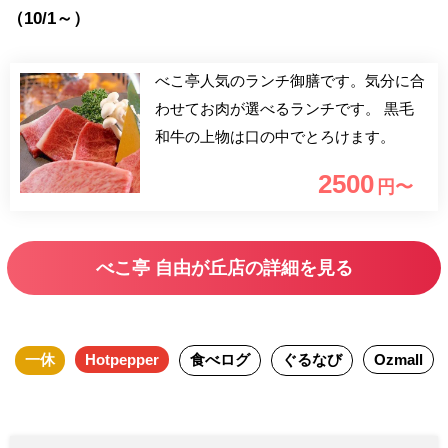
（10/1～）
べこ亭人気のランチ御膳です。気分に合
わせてお肉が選べるランチです。 黒毛
和牛の上物は口の中でとろけます。
2500
円〜
べこ亭 自由が丘店の詳細を見る
一休
Hotpepper
食べログ
ぐるなび
Ozmall