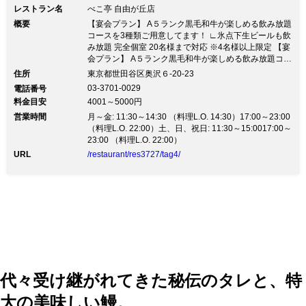
レストラン名
べこ亭 自由が丘店
概要
【宴会プラン】 A５ランク黒毛和牛が楽しめる飲み放題
コースを3種類ご用意してます！ ∟氷点下生ビールも飲
み放題 完全個室 20名様まで対応 ※4名様以上限定 【宴
会プラン】 A５ランク黒毛和牛が楽しめる飲み放題コー
スを3種類ご用意してます！ ∟氷点下生ビールも飲み放
住所
東京都世田谷区奥沢６-20-23
題 完全個室 20名様まで対応 ※4名様以上限定焼肉の本
03-3701-0029
電話番号
場韓国の伝統と、黒毛和牛雌牛の斬新な技がコラボレー
料金目安
4001～5000円
トする本格焼肉ダイニング 上質な肉本来の旨味をプレ
営業時間
ミアムなワインと一緒にご堪能ください。 ◆最高級A5
月～金: 11:30～14:30 （料理L.O. 14:30）17:00～23:00
ランク黒毛和牛雌牛 きめの細かな霜降りの口の中です
（料理L.O. 22:00）土、日、祝日: 11:30～15:0017:00～
っと溶ける脂の甘みが特徴 雌牛ならではの柔らかさは
23:00 （料理L.O. 22:00）
絶品！ ◆蔵を模したワインセラーには100種類以上 世
URL
/restaurant/res3727/tag4/
界中から厳選したお酒をワイン、シャンパンのみならず
焼酎、日本酒まで幅広くご用意しております。 ◆日本
家屋をイメージした店内 ご宴会や接待、記念日や誕生
日、ご家族の集まりに適した個室も3部屋 広い天井のテ
ーブル席で落ち着いたお食事をお楽しみいただけます。
自由が丘での素敵なお食事にぜひご利用くださいませ。
土曜日、日曜日は混雑が予想されます。お早目のご予約
をお願い致します。
代々受け継がれてきた秘伝のタレと、特
大の美味しい鰻。