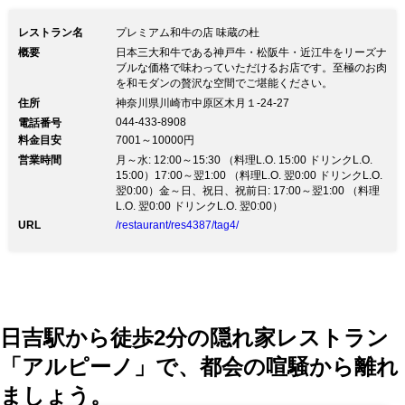
ー】お肉がふっくらとプロ並みの焼き上
レストラン名
プレミアム和牛の店 味蔵の杜
がり。 衣類や髪にニオ
概要
日本三大和牛である神戸牛・松阪牛・近江牛をリーズナ
イ移りなしお帰りも安心。
ブルな価格で味わっていただけるお店です。至極のお肉
を和モダンの贅沢な空間でご堪能ください。
住所
神奈川県川崎市中原区木月１‐24-27
044-433-8908
電話番号
料金目安
7001～10000円
営業時間
月～水: 12:00～15:30 （料理L.O. 15:00 ドリンクL.O.
15:00）17:00～翌1:00 （料理L.O. 翌0:00 ドリンクL.O.
翌0:00）金～日、祝日、祝前日: 17:00～翌1:00 （料理
L.O. 翌0:00 ドリンクL.O. 翌0:00）
URL
/restaurant/res4387/tag4/
日吉駅から徒歩2分の隠れ家レストラン
「アルピーノ」で、都会の喧騒から離れ
ましょう。