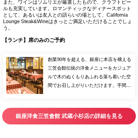
また、ワインはソムリエが厳選したもので、クラフトビー
ルも充実しています。ロマンティックなディナースポット
として、あるいは友人との語らいの場として、California
Lounge Steak&Wineはきっとご満足いただけることでしょ
う。
【ランチ】席のみのご予約
創業90年を超える、銀座に本店を構える
三笠会館伝統の洋食メニューをカジュア
ルで木のぬくもりあふれる落ち着いた空
間でお召し上がりいただけます。手間暇
かけたデミグラスソースのハンバーグ、
かつて西洋釜飯と銘打っていた南部鉄釜
でお出しするあつあつのドリア、懐かし
銀座洋食三笠會館 武蔵小杉店の詳細を見る
のナポリタンはオリジナルスタイルで。
また三笠会館の味を気軽にテイクアウト
できるデリも併設。地域の皆さまにデイ