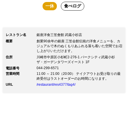
一休
食べログ
リーにお使いいただけるオールデイダイ
ニングです。
レストラン名
銀座洋食三笠會館 武蔵小杉店
概要
創業90余年の銀座 三笠会館伝統の洋食メニューを、カ
ジュアルで木のぬくもりあふれる落ち着いた空間でお召
し上がりいただけます。
住所
川崎市中原区小杉町2-276-1 パークシティ武蔵小杉
ザ・ガーデンタワーズイースト 1F
044-299-6571
電話番号
営業時間
11:00 ～ 21:00（20:00） テイクアウトお受け取りの最
終受付はラストオーダーのお時間になります。
URL
/restaurant/res4377/tag4/