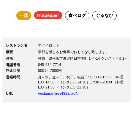
帰りの人々でいつも賑わい、気軽に入れ
一休
Hotpepper
食べログ
ぐるなび
る本格イタリアンとして、地域で愛され
てきました。
レストラン名
アクイロット
概要
季節を感じるお食事でおもてなし致します。
住所
神奈川県横浜市港北区日吉本町１-4-14 グレストビル1F
045-534-7714
電話番号
料金目安
5001～7000円
営業時間
月～水、金～日、祝日、祝前日: 11:30～15:30 （料理
L.O. 14:30 ドリンクL.O. 14:30）17:30～23:30 （料理
L.O. 21:30 ドリンクL.O. 22:30）
URL
/restaurant/res4382/tag4/