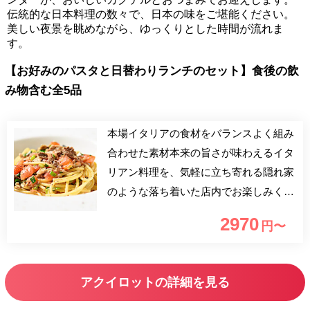
伝統的な日本料理の数々で、日本の味をご堪能ください。
美しい夜景を眺めながら、ゆっくりとした時間が流れま
す。
【お好みのパスタと日替わりランチのセット】食後の飲
み物含む全5品
本場イタリアの食材をバランスよく組み
合わせた素材本来の旨さが味わえるイタ
リアン料理を、気軽に立ち寄れる隠れ家
のような落ち着いた店内でお楽しみくだ
さい。 店内は、まるで洞窟で食べてい
2970
円〜
るような気分になれる、オシャレで、隠
れ家のような雰囲気。ゆったりとしたテ
ーブル席とカウンター席が充実している
アクイロットの詳細を見る
ので、ママ会、女子会などグループでの
食事にぴったりです。地元の人々や仕事