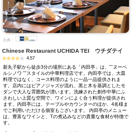
出典：
Chinese Restaurant UCHIDA TEI ウチダテイ
4.57
新丸子駅から徒歩3分の場所にある「内田亭」は、""ヌーベ
ルシノワ ""スタイルの中華料理店です。内田亭では、大皿
料理ではなく、コース料理のように一品一品提供されま
す。店内にはピアノジャズが流れ、黒と木を基調としたモ
ダンで大人な雰囲気が漂います。洗練された創作中華にふ
さわしい上質な空間で、ワインによく合う料理が提供され
ます。内田亭には、テーブルやカウンターのほか、4名様ま
でご利用いただける個室もございます。 内田亭のメニュー
は、豊富なワインと、Tの煮込みなどの貴重な食材が特徴で
す。