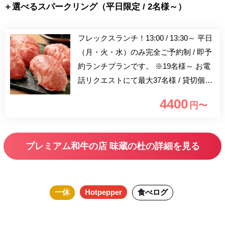
＋選べるスパークリング（平日限定 / 2名様～）
フレックスランチ！13:00 / 13:30～ 平日
（月・火・水）のみ完全ご予約制 / 即予
約ランチプランです。 ※19名様～ お電
話リクエストにて最大37名様 / 貸切個室
対応。 プレミアム松阪牛炙りすし（A5
4400
円〜
等級）プレミアム松阪牛（A5等級）プレ
ミアム松阪豚ステーキ（稀少）の三重県
松阪市に特化したコースです。 ＋スパ
プレミアム和牛の店 味蔵の杜の詳細を見る
ークリングワイン / ワインカクテルなど
を含む10種類のプレミアムドリンクから
お選びいただける / 乾杯ドリンク付き！
一休
Hotpepper
食べログ
半個室で頂くプレミアムなランチをご堪
能ください。 【半個室確約】 2名様～18
名様まで幅広く対応可能。 【ロースタ