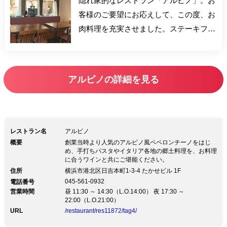
隠れ家的なレストラン「アルピノ」。お
客様のご要望にお応えして、この度、お
肉料理を充実させました。ステーキフリ
ットや牛100％ハンバーグなどのいろん
なお肉料理を、ワインやカクテルなどと
共にご堪能ください。今まで通り、ワイ
アルピノの詳細を見る
ンに合ったお料理もご用意しています、
木の温もりを感じる落ち着いた雰囲気の
店内でゆっくりとお楽しみください。
レストラン名
アルピノ
概要
創業当時より人気のアルピノ風ペペロンチーノをはじ
め、手打ちパスタやイタリア各地の郷土料理を、お料理
に合うワインと共にご堪能ください。
住所
横浜市港北区日吉本町1-3-4 たかせビル 1F
045-561-0932
電話番号
営業時間
昼 11:30 ～ 14:30（L.O.14:00） 夜 17:30 ～
22:00（L.O.21:00）
URL
/restaurant/res11872/tag4/