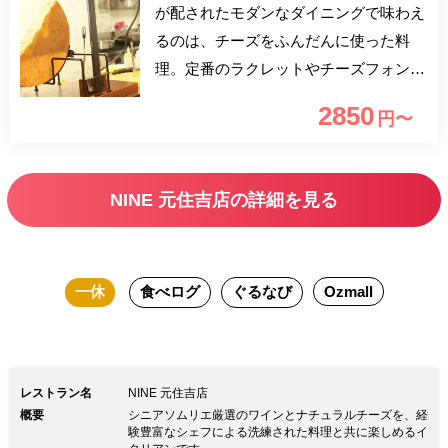
が配されたモダンなダイニングで味わえ
るのは、チーズをふんだんに使った料
理。定番のラクレットやチーズフォンデ
ュのほか、前菜やパスタ、肉料理なども
2850
円〜
多彩なメニューをソムリエ厳選ワインと
もにお召し上がりください。 名物のナ
チュラルチーズフォンデュが気軽に味わ
NINE 元住吉店の詳細を見る
えるランチプランが登場。とろけるチー
ズがたまらないフォンデュをはじめ、日
替わりの魚介パスタややわらかくジュー
一休
食べログ
ぐるなび
Ozmall
シーな肉料理、デザートなど充実の全5
皿が楽しめます。食後にはカフェも付い
ているから、ゆったりとしたランチタイ
ムが満喫できるはず。ランチ女子会やち
レストラン名
NINE 元住吉店
ょっと贅沢なママ会などにおすすめで
概要
シニアソムリエ厳選のワインとナチュラルチーズを、経
す。
験豊富なシェフによる洗練された料理と共に楽しめるイ