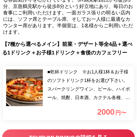
分、京急鶴見駅から徒歩8分という好立地にあり、毎日のお
食事にご利用いただけます。一面ガラス張りの明るい店内
には、ソファ席とテーブル席、そしてお一人様に最適なカ
ウンター席があります。半個室は、1名様からご利用いただ
けます。
【7種から選べるメイン】前菜・デザート等全4品＋選べ
る1ドリンク＋お子様1ドリンク＋食後のカフェフリー
■乾杯ドリンク ※お1人様1杯＆お子様
のソフトドリンク1杯をお選び下さい。
スパークリングワイン、ビール、ハイボ
ール、焼酎、日本酒、カクテル各種、果
実酒、ノンアルコールカクテル、ソフト
2000
円〜
ドリンク（メニュー680円以下の45種程
度） ■食後のカフェ おかわり自由 人気
のスパークリングも選べる乾杯ドリンク