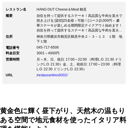
ハングアウトコース＜全10品＞【贅沢三
レストラン名
HANG OUT Cheese＆Meat 鶴見
昧プラン】5,000円 【 どこにも負けない
概要
自信を持って提供するステーキ！高品質な牛肉を直火で
飲み放題 】 OPEN記念！2時間+1,500円
焼き上げる [貸切]25名様～可能！[コース]3,000円～ 豪
華ステーキが楽しめる期間限定テイクアウト始めます！
→+980円・3時間+2,000円→+1,500円 ニ
自信を持って提供するステーキ！高品質な牛肉を直火で
焼き上げる [貸切]25名様～可能！[コース]3,000円～ 豪
ンジャラガー・ハイネケン・カールスバ
住所
神奈川県横浜市鶴見区鶴見中央２－３－１３ １階 地
華ステーキが楽しめる期間限定テイクアウト始めます！
下１階
ーグ・バスペールエール等種類豊富なビ
《鶴見×ステーキの名店》 高品質な牛肉を直火で焼き上
045-717-8506
電話番号
げて提供しています！お肉本来の旨味が凝縮 隠れ家で
ールが飲み放題！ 【 空間 】 シックなイ
料金目安
3001～4000円
肉グリル料理とチーズフォンデュを囲む楽しい時間 【
営業時間
フード 】 長年の研究の末に完成した特製クアトロチー
月～木、日、祝日: 17:00～22:00 （料理L.O. 21:30 ドリ
ンテリアでまとめた落ち着いた雰囲気の
ズフォンデュは他では味わえない濃厚な逸品 【 コース
ンクL.O. 21:30）金、土、祝前日: 17:00～23:00 （料理
店内は 記念日や誕生日など、特別な日
】 ベーシックコース＜全7品＞【ラム肉堪能プラン】
L.O. 22:30 ドリンクL.O. 22:30）
3,000円 セレクトコース＜全9品＞【お肉2種類プラン】
URL
/restaurant/res9302/
のご利用にもおすすめ
4,000円 ハングアウトコース＜全10品＞【贅沢三昧プラ
ン】5,000円 【 どこにも負けない飲み放題 】 OPEN記
念！2時間+1,500円→+980円・3時間+2,000円→+1,500
円 ニンジャラガー・ハイネケン・カールスバーグ・バ
スペールエール等種類豊富なビールが飲み放題！ 【 空
間 】 シックなインテリアでまとめた落ち着いた雰囲気
の店内は 記念日や誕生日など、特別な日のご利用にも
黄金色に輝く昼下がり、天然木の温もり
おすすめ
ある空間で地元食材を使ったイタリア料