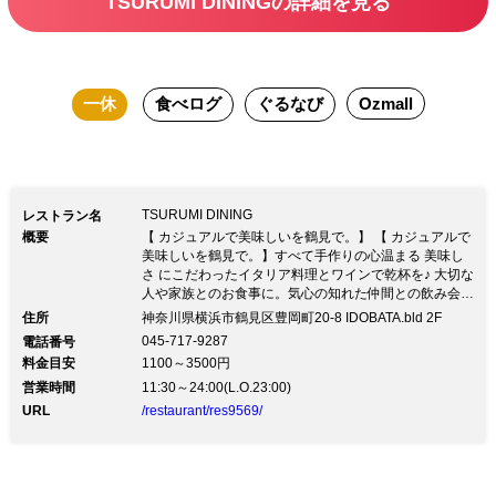
TSURUMI DININGの詳細を見る
をはじめ、3種の前菜にフォカッチャ、
生パスタ・リゾット・ピッツァなど7種
から選べるメイン、プチドルチェとカジ
一休
食べログ
ぐるなび
Ozmall
ュアルに楽しめる全4品のコースです。
お子様もうれしいソフトドリンク付、ベ
ビーカー入店OK、椅子や食器も充実し
ておりご家族とのランチやママ会をお気
TSURUMI DINING
レストラン名
軽にお楽しみ下さい。壁一面の窓より自
概要
【 カジュアルで美味しいを鶴見で。】 【 カジュアルで
美味しいを鶴見で。】すべて手作りの心温まる 美味し
然光が差し込み、広々とした開放的な空
さ にこだわったイタリア料理とワインで乾杯を♪ 大切な
間の店内でおかわり自由のカフェと共
人や家族とのお食事に。気心の知れた仲間との飲み会
に。仕事の同僚との一杯に… 広々としたお洒落なカジ
住所
神奈川県横浜市鶴見区豊岡町20-8 IDOBATA.bld 2F
に、ゆったりと贅沢な食後のひとときを
ュアル空間で、お腹も心も満たされるひとときをお楽し
045-717-9287
電話番号
み下さい。 各種パーティー、ケータリングも承りま
お過ごし下さい。
料金目安
1100～3500円
す。お気軽にご相談ください。 E-Mail：info@tsurumi-
dining.com
営業時間
11:30～24:00(L.O.23:00)
URL
/restaurant/res9569/