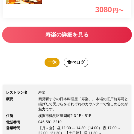
ご用意しました。この機会にぜひご賞味
3080
円〜
ください。
寿楽の詳細を見る
一休
食べログ
レストラン名
寿楽
概要
鶴見駅すぐの日本料理屋「寿楽」。本場の江戸前寿司と
揚げたて天ぷらをそれぞれのカウンターで愉しめるのが
魅力です。
住所
横浜市鶴見区豊岡町2-3 1F・B1F
045-581-3210
電話番号
営業時間
【月～金】 昼 11:30 ～ 14:30（14:00） 夜 17:00 ～
22:00（21:30） 【土日祝】 昼 11:30 ～