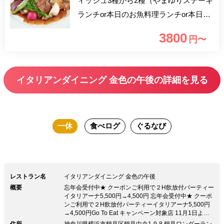
ィッシュ3種から2種（やまゆりステーキ
ランチor本日のお魚料理ランチor本日の
お肉料理ランチ）お選び頂けるちょっと
3800
円〜
リッチなコースです。ゆったりとお食事
をお楽しみいただきたい方にオススメで
す。 ■乾杯ドリンク付（下記からお選び
イタリアンダイニング 金色の午後の詳細を見る
頂けます） （ビール キリンラガービー
ル、ワイン 赤・白 カクテル ジン、ウォ
ッカ、カシス、ピーチ、 杏露酒、カン
一休
食べログ
ぐるなび
パリ、カルーア、ハイボール ノンアル
コール シャーリーテンプル(ザクロ+ジン
ジャー) サラトガクーラー(ライム+ジン
ジャーエール) ソフトドリンク（ウーロ
レストラン名
イタリアンダイニング 金色の午後
ン茶、コーラ、ジンジャーエール オレ
概要
忘年会受付中★ クーポンご利用で２H飲放付パーティー
ンジジュース、グレープフルーツジュー
イタリアーナ5,500円→4,500円 忘年会受付中★ クーポ
ンご利用で２H飲放付パーティーイタリアーナ5,500円
ス）
→4,500円Go To Eat キャンペーン対象店 11月1日より
ご希望のお客様に金色の午後オリジナルデザインのマス