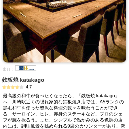
出典：
鉄板焼 katakago
4.7
最高級の和牛が食べたくなったら、「鉄板焼 katakago」
へ。川崎駅近くの隠れ家的な鉄板焼き店では、A5ランクの
黒毛和牛を使った贅沢な料理の数々を味わうことができ
る。サーロイン、ヒレ、赤身のステーキなど、プロのシェ
フが腕を振るう。また、シンプルで温かみのある色調の店
内には、調理風景を眺められる9席のカウンターがあり、緊