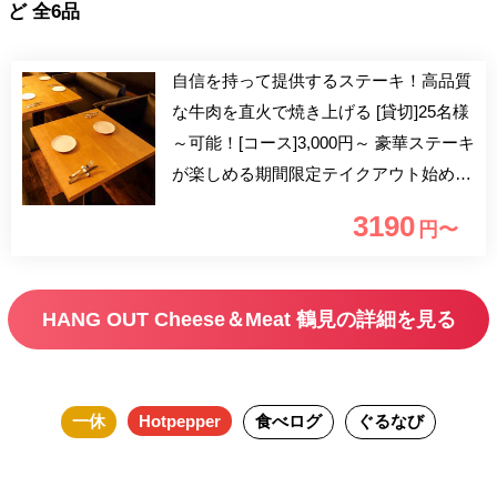
ど 全6品
自信を持って提供するステーキ！高品質
な牛肉を直火で焼き上げる [貸切]25名様
～可能！[コース]3,000円～ 豪華ステーキ
が楽しめる期間限定テイクアウト始めま
す！《鶴見×ステーキの名店》 高品質な
3190
円〜
牛肉を直火で焼き上げて提供していま
す！お肉本来の旨味が凝縮 隠れ家で肉
グリル料理とチーズフォンデュを囲む楽
HANG OUT Cheese＆Meat 鶴見の詳細を見る
しい時間 【 フード 】 長年の研究の末に
完成した特製クアトロチーズフォンデュ
は他では味わえない濃厚な逸品 【 コー
一休
Hotpepper
食べログ
ぐるなび
ス 】 ベーシックコース＜全7品＞【ラム
肉堪能プラン】3,000円 セレクトコース
＜全9品＞【お肉2種類プラン】4,000円