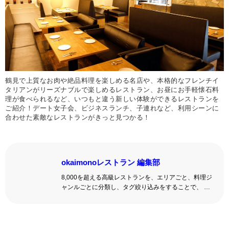
鶴見で上質なお肉や絶品料理を楽しめる名店や、本格的なフレンチイ
タリアンがリーズナブルで楽しめるレストラン、お昼にお手軽懐石料
理が食べられるなど、いつもと違う新しい体験ができるレストランを
ご紹介！デート女子会、ビジネスランチ、子連れなど、利用シーンに
合わせた素敵なレストランがきっと見つかる！
okaimonoレストラン 編集部
8,000を超える高級レストランを、エリアごと、料理ジ
ャンルごとに分類し、タグ絞り込みをすることで、 い
ろんな切口で、レストランを探せる。記念日、女子
会、同窓会の会場・レストラン探しにを使いくださ
い。
詳しくはこちら >>
okaimonoレストラン 編集部