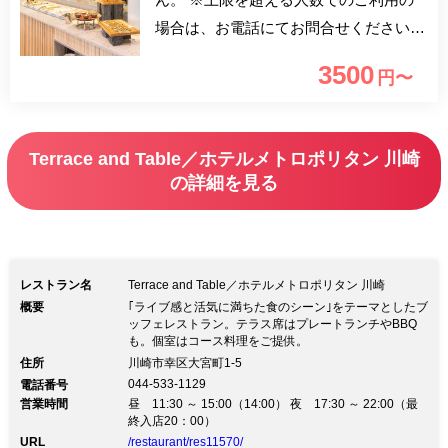
場合は、お電話にてお問合せください。
※マスクを必ずご持参ください。 ※ブ
3500
円〜
ッフェをお取りになる際にはご持参して
頂いたマスクと店舗用意の使い捨て手袋
を着用して頂きます。また、一報通行の
Terrace and Table／ホテルメトロポリタン 川崎
お願いを致します。 ※お客様には使い
の詳細を見る
捨手袋をして頂き、トング類も15分間隔
で差し替え致します。 ※ブッフェ台に
は飛沫防止の為ロールカーテンとアクリ
ル屋根を設置しております。
レストラン名
Terrace and Table／ホテルメトロポリタン 川崎
概要
｢ライブ感と活気に満ちた食のシーン｣をテーマとしたブ
ッフェレストラン。テラス席はプレートランチやBBQ
も。個室はコース料理をご提供。
住所
川崎市幸区大宮町1-5
044-533-1129
電話番号
営業時間
昼 11:30 ～ 15:00（14:00） 夜 17:30 ～ 22:00（最
終入店20：00）
URL
/restaurant/res11570/