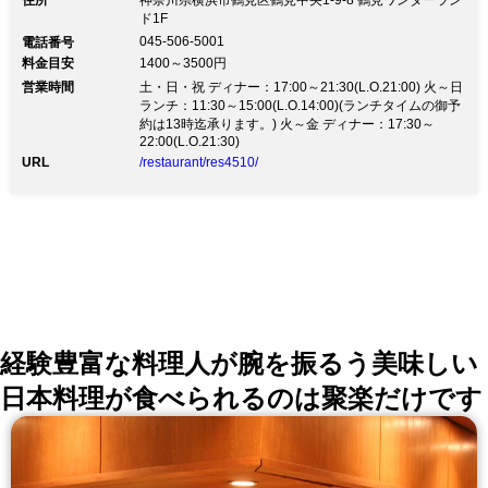
住所
神奈川県横浜市鶴見区鶴見中央1-9-8 鶴見ワンダーラン
クケースをプレゼントいたします☆ マスクケースは抗
ド1F
菌仕様で何度でもご利用頂けますので是非ご利用くださ
045-506-5001
電話番号
いませ。 マスクケースはなくなり次第終了となります
料金目安
1400～3500円
のでご了承くださいませ。 お客様のご来店心よりお待
営業時間
ちしております。
土・日・祝 ディナー：17:00～21:30(L.O.21:00) 火～日
ランチ：11:30～15:00(L.O.14:00)(ランチタイムの御予
約は13時迄承ります。) 火～金 ディナー：17:30～
22:00(L.O.21:30)
URL
/restaurant/res4510/
経験豊富な料理人が腕を振るう美味しい
日本料理が食べられるのは聚楽だけです