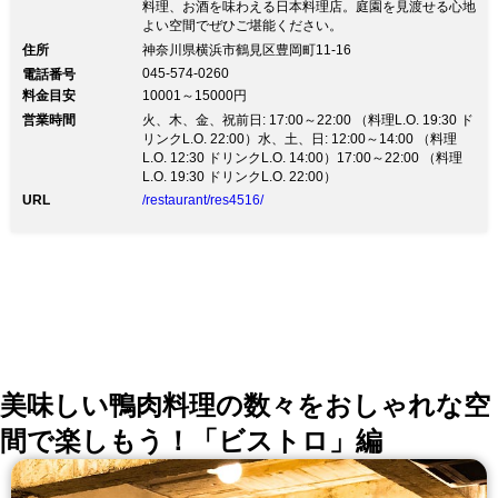
料理、お酒を味わえる日本料理店。庭園を見渡せる心地
よい空間でぜひご堪能ください。
住所
神奈川県横浜市鶴見区豊岡町11-16
045-574-0260
電話番号
料金目安
10001～15000円
営業時間
火、木、金、祝前日: 17:00～22:00 （料理L.O. 19:30 ド
リンクL.O. 22:00）水、土、日: 12:00～14:00 （料理
L.O. 12:30 ドリンクL.O. 14:00）17:00～22:00 （料理
L.O. 19:30 ドリンクL.O. 22:00）
URL
/restaurant/res4516/
美味しい鴨肉料理の数々をおしゃれな空
間で楽しもう！「ビストロ」編