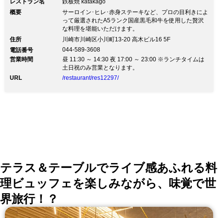
レストラン名
鉄板焼 katakago
概要
サーロイン･ヒレ･赤身ステーキなど、プロの目利きによ
って厳選されたA5ランク国産黒毛和牛を使用した贅沢
な料理を堪能いただけます。
住所
川崎市川崎区小川町13-20 高木ビル16 5F
044-589-3608
電話番号
営業時間
昼 11:30 ～ 14:30 夜 17:00 ～ 23:00 ※ランチタイムは
土日祝のみ営業となります。
URL
/restaurant/res12297/
テラス＆テーブルでライブ感あふれる料
理ビュッフェを楽しみながら、味覚で世
界旅行！？