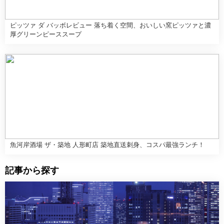
ピッツァ ダ バッボレビュー 落ち着く空間、おいしい窯ピッツァと濃
厚グリーンピーススープ
魚河岸酒場 ザ・築地 人形町店 築地直送刺身、コスパ最強ランチ！
記事から探す