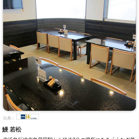
出典：
鰻 若松