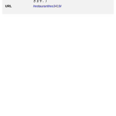
きます。)
限定～ 6,000円 乾杯のスパークリングワイン付、シェ
URL
/restaurant/res3419/
フ渾身の全6皿のコース。メッセージ入りデザートプレ
ートで大切な方と楽しいひとときを 【ワイン】 シェフ
がバイヤーさんとやりとり試飲を重ねて自信もって出せ
るワインを取り揃えております。 常時約40種類のワイ
ンを用意しております。 【ランチ営業について】 前日
までの御予約制となります。 詳細はお問い合わせ下さ
いませ。