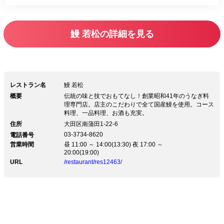
鰻 若松の詳細を見る
レストラン名
鰻 若松
概要
伝統の味と技でおもてなし！創業昭和41年のうなぎ料
理専門店。店主のこだわりで全て国産鰻を使用。コース
料理、一品料理、お酒も充実。
住所
大田区南蒲田1-22-6
03-3734-8620
電話番号
営業時間
昼 11:00 ～ 14:00(13:30) 夜 17:00 ～
20:00(19:00)
URL
/restaurant/res12463/