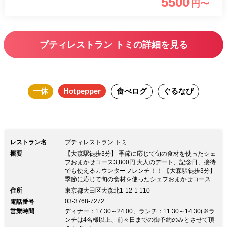
5500
円〜
法でご提供いたします。豊富に取り揃え
たワインと合わせて、こだわりの料理の
数々をお楽しみください。
プティレストラン トミの詳細を見る
一休
Hotpepper
食べログ
ぐるなび
レストラン名
プティレストラン トミ
概要
【大森駅徒歩3分】 季節に応じて旬の食材を使ったシェ
フおまかせコース3,800円 大人のデート、記念日、接待
でも使えるカウンターフレンチ！！ 【大森駅徒歩3分】
季節に応じて旬の食材を使ったシェフおまかせコース
3,800円 大人のデート、記念日、接待でも使えるカウン
住所
東京都大田区大森北1-12-1 110
ターフレンチ！！当店はライブ感溢れるオープンキッチ
03-3768-7272
電話番号
ン。 カウンター越しに間近で繰り広げられる調理が奏
営業時間
ディナー：17:30～24:00、ランチ：11:30～14:30(※ラ
でる音や香り、シェフの熱気等が伝わってきて、五感が
ンチは4名様以上、前々日までの御予約のみとさせて頂
刺激されます。 【アニバーサリーコース】～ぐるなび