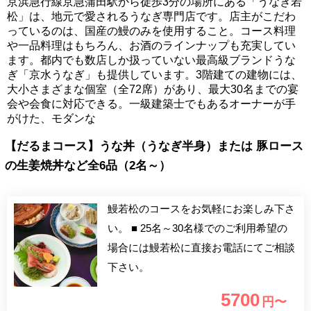
京浜急行線京急蒲田駅から徒歩3分の場所にある「うなぎ若
松」は、地元で愛されるうなぎ専門店です。店主がこだわ
っているのは、国産の鰻のみを使用すること。コース料理
や一品料理はもちろん、お酒のラインナップも充実してい
ます。都内でも数店しか扱っていない最高級ブランドうな
ぎ「京水うなぎ」も提供しています。3階建ての建物には、
大小さまざまな個室（全72席）があり、最大30名までの宴
会や会食に対応できる。一級建築士でもあるオーナーが手
がけた、モダンな
【だるまコース】うな丼（うなぎ半身）または 豚ロース
の生姜焼丼など全6品（2名～）
鰻若松のコースをお気軽にお楽しみ下さ
い。 ■ 25名～30名様でのご利用希望の
場合には鰻若松に直接お電話にてご相談
下さい。
5700
円〜