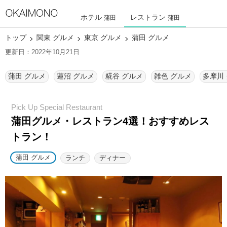
ホテル
レストラン
蒲田
蒲田
トップ
関東 グルメ
東京 グルメ
蒲田 グルメ
更新日：2022年10月21日
蒲田 グルメ
蓮沼 グルメ
糀谷 グルメ
雑色 グルメ
多摩川
蒲田グルメ・レストラン4選！
おすすめレス
トラン！
蒲田 グルメ
ランチ
ディナー