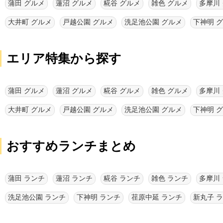
蒲田 グルメ
蓮沼 グルメ
糀谷 グルメ
雑色 グルメ
多摩川
大井町 グルメ
戸越公園 グルメ
洗足池公園 グルメ
下神明 
エリア特集から探す
蒲田 グルメ
蓮沼 グルメ
糀谷 グルメ
雑色 グルメ
多摩川
大井町 グルメ
戸越公園 グルメ
洗足池公園 グルメ
下神明 
おすすめランチまとめ
蒲田 ランチ
蓮沼 ランチ
糀谷 ランチ
雑色 ランチ
多摩川
洗足池公園 ランチ
下神明 ランチ
荏原中延 ランチ
新丸子 