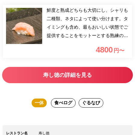
鮮度と熟成どちらも大切にし、シャリも
二種類、ネタによって使い分けます。タ
イミングも含め、最もおいしい状態でご
提供することをモットーとする熟練の寿
し職人が丹精込めて握るおまかせコー
4800
円〜
ス。
寿し徳の詳細を見る
一休
食べログ
ぐるなび
レストラン名
寿し徳