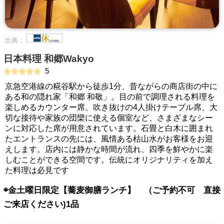
出典：
日本料理 和郷Wakyo
5
京急空港線の糀谷駅から徒歩1分、昔ながらの商店街の中に
ある和の隠れ家「和郷 和敬」。目の前で調理される料理を
楽しめるカウンター席、吹き抜けの4人掛けテーブル席、大
切な接待や家族の団欒に使える個室など、さまざまなシー
ンに対応した席が用意されています。石畳と白木に囲まれ
たエントランスの先には、風情ある枯山水がお客様をお迎
えします。店内には静かな時間が流れ、四季を鮮やかに楽
しむことができる空間です。伝統にオリジナリティを加え
た料理は必見です
◉金土曜日限定【蕎麦御膳ランチ】 （ご予約不可 直接
ご来店ください)1品