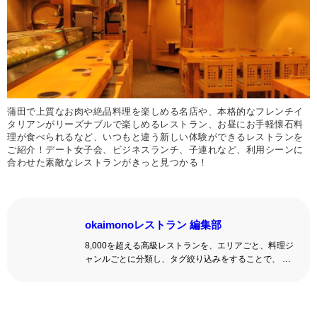
蒲田で上質なお肉や絶品料理を楽しめる名店や、本格的なフレンチイ
タリアンがリーズナブルで楽しめるレストラン、お昼にお手軽懐石料
理が食べられるなど、いつもと違う新しい体験ができるレストランを
ご紹介！デート女子会、ビジネスランチ、子連れなど、利用シーンに
合わせた素敵なレストランがきっと見つかる！
okaimonoレストラン 編集部
8,000を超える高級レストランを、エリアごと、料理ジ
ャンルごとに分類し、タグ絞り込みをすることで、 い
ろんな切口で、レストランを探せる。記念日、女子
会、同窓会の会場・レストラン探しにを使いくださ
い。
詳しくはこちら >>
okaimonoレストラン 編集部