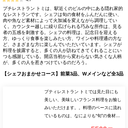
プチレストラン トミは、駅近くのビルの中にある隠れ家的
なレストランです。シェフは旬の食材をふんだんに使い、
肉や魚など素材によって火加減を変えながら調理してい
く。カウンター越しに繰り広げられる巧みな所作は、見る
者の五感を刺激する。シェフの料理は、記念日を迎える
方、ゆっくり食事を楽しみたい方、ワインや料理通の方な
ど、さまざまな方に楽しんでいただいています。シェフが
料理を披露すると、多くの人が訪ねてきてくれることにい
つも感謝している。開店当初から変わらない気さくな人柄
が、多くの人を惹きつけているのだろう。
【シェフおまかせコース】前菜3品、Wメインなど全3品
プティレストラン トミでは見た目にも
美しい、美味しいフランス料理をお愉し
みいただけます。。料理のベースに流れ
ているものは、なによりも“旬”の食材で
す。それぞれの素材の味を生かした調理