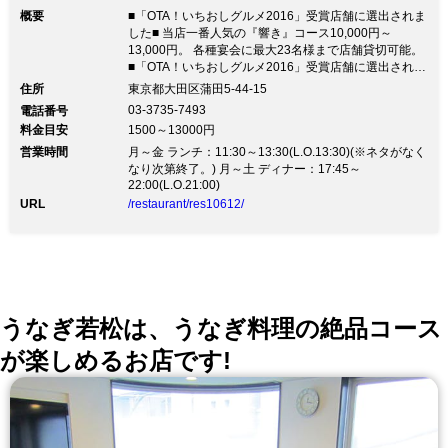
概要
■「OTA！いちおしグルメ2016」受賞店舗に選出されま
した■ 当店一番人気の『響き』コース10,000円～
13,000円。 各種宴会に最大23名様まで店舗貸切可能。
■「OTA！いちおしグルメ2016」受賞店舗に選出されま
した■ 当店一番人気の『響き』コース10,000円～
住所
東京都大田区蒲田5-44-15
13,000円。 各種宴会に最大23名様まで店舗貸切可能。
03-3735-7493
電話番号
「変わりゆく世相とともに、時代にあった寿司を追及し
料金目安
1500～13000円
続けたい」 古きよき伝統は残しつつ新しきを取り入れ
営業時間
た職人が提供する、 寿し徳ならではのお料理をご堪能
月～金 ランチ：11:30～13:30(L.O.13:30)(※ネタがなく
ください。 ◆コース 響き 9,000円～13,000円（税込）
なり次第終了。) 月～土 ディナー：17:45～
22:00(L.O.21:00)
…当店一番人気の充実コース 葵 6,500円（税込） 雅
7,500円（税込） 2人で1.5人前の注文も可能ですので、
URL
/restaurant/res10612/
ご要望がございましたらご相談ください。 ◆旬の食材×
職人の確かな腕前 厳選した旬の食材だけを築地から仕
入れます。 その食材を彩るのはひと手間を惜しまない
職人の確かな腕。 このマッチングによって寿し徳なら
ではのお料理をご提供いたします。 ◆店舗貸切承りま
す。 着席時最大23名様まで店舗の貸切が可能です。 歓
うなぎ若松は、うなぎ料理の絶品コース
送迎会や各種宴会に当店をご利用ください。
が楽しめるお店です!