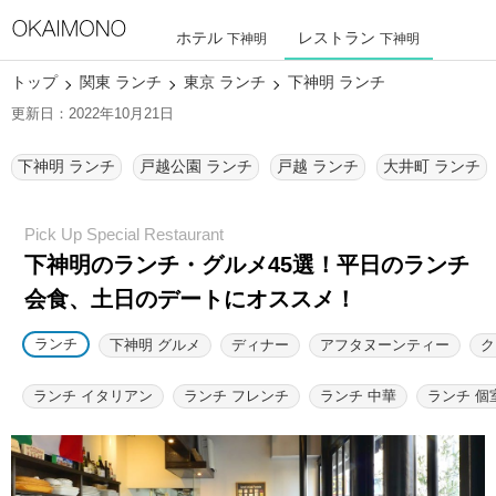
ホテル
レストラン
下神明
下神明
トップ
関東 ランチ
東京 ランチ
下神明 ランチ
更新日：2022年10月21日
下神明 ランチ
戸越公園 ランチ
戸越 ランチ
大井町 ランチ
下神明のランチ・グルメ45選！
平日のランチ
会食、土日のデートにオススメ！
ランチ
下神明 グルメ
ディナー
アフタヌーンティー
ク
ランチ イタリアン
ランチ フレンチ
ランチ 中華
ランチ 個