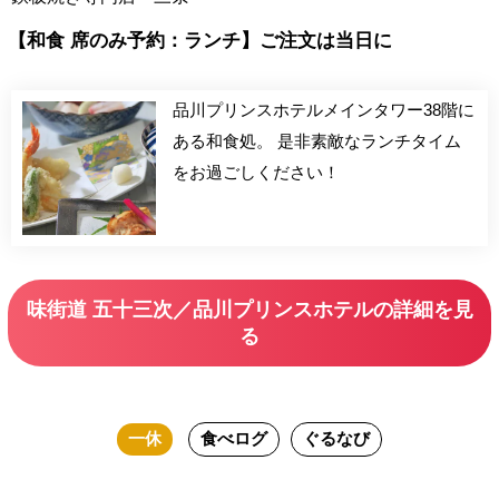
【和食 席のみ予約：ランチ】ご注文は当日に
品川プリンスホテルメインタワー38階に
ある和食処。 是非素敵なランチタイム
をお過ごしください！
味街道 五十三次／品川プリンスホテルの詳細を見
る
一休
食べログ
ぐるなび