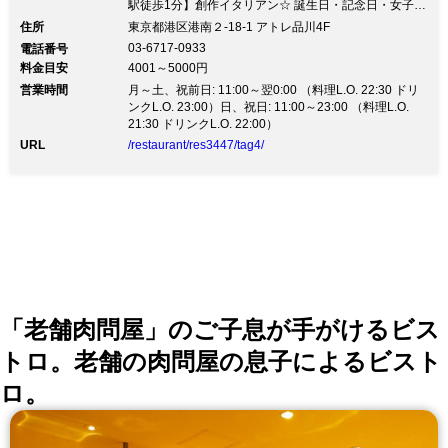
駅徒歩1分】創作イタリアン☆ 誕生日・記念日・女子会
に最適♪ ハイセンスな空間でお食事をお楽しみくださ
住所
東京都港区港南２-18-1 アトレ品川4F
い！ 定番コースは2h飲み放題付4,500円～通路を抜ける
03-6717-0933
電話番号
と別世界☆ たまには背伸びしてちょっと贅沢な大人の
料金目安
4001～5000円
夜を！ ◇◆◇ 合言葉はちょいセレブ気分◇◆◇ ＪＡＺ
営業時間
Ｚを中心にＰＯＰＳ、Ｒ＆Ｂ、ＳＯＵＬと様々なLIVE
月～土、祝前日: 11:00～翌0:00 （料理L.O. 22:30 ドリ
を楽しめる♪ ＬＩＶＥスケジュールをチェックして、ス
ンクL.O. 23:00）日、祝日: 11:00～23:00 （料理L.O.
テキな夜をお過ごし下さい♪ お誕生日のお客様にはミュ
21:30 ドリンクL.O. 22:00）
ージシャンがお祝いの歌をプレゼント♪ 長いエントラン
URL
/restaurant/res3447/tag4/
スを抜けると赤を基調にした店内。 革張りのソファー
席、エグゼクティブな雰囲気のＢＯＸシートなどご用意
し、大人の遊び場を演出！
「老舗肉問屋」のご子息が手がけるビス
トロ。老舗の肉問屋の息子によるビスト
ロ。