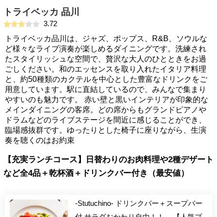
トライベッカ 品川
3.72
トライベッカ品川は、ジャズ、ポップス、R&B、ソウルな
ど様々なライブ演奏が楽しめるダイニングです。洗練され
たスタイリッシュな空間で、贅沢な大人のひとときをお過
ごしください。和のエッセンスを取り入れたイタリア料理
と、約50種類のカクテルを中心とした豊富なドリンクをご
用意しています。駅に直結しているので、みんなで集まり
やすいのも魅力です。 赤い壁と黒いインテリアが印象的な
メインダイニングの客席。どの席からもグランドピアノや
ドラムなどのライブステージを間近に感じることができ、
臨場感抜群です。ゆったりとした椅子に座りながら、生演
奏を聴くのはお約束
【充実ランチコース】日替わりのお肉料理や2種デザート
など全4品＋乾杯酒＋ドリンクバー付き（最安値）
-Stutuchino- ドリンクバー＋スープバー
付 サラダおかわり自由！！ -- 【人気プ