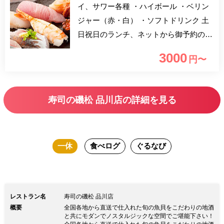
イ、サワー各種 ・ハイボール ・ベリン
ジャー（赤・白） ・ソフトドリンク 土
日祝日のランチ、ネットから御予約のお
客様限定のプランです！ ランチ特上握
3000
円〜
り（3,000円）に1drinkお付けいたしま
す。（ヱビス生・酎ハイ、サワー各種・
ハイボール・ワイン・ソフトドリンク各
寿司の磯松 品川店の詳細を見る
種）
一休
食べログ
ぐるなび
レストラン名
寿司の磯松 品川店
概要
全国各地から直送で仕入れた旬の魚貝をこだわりの地酒
と共にモダンでノスタルジックな空間でご堪能下さい！