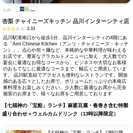
出典：
杏梨 チャイニーズキッチン 品川インターシティ店
3.33
品川駅港南口から徒歩1分、品川インターシティの4階にあ
る「Anri Chinese Kitchen（アンリ・チャイニーズ・キッチ
ン）」。点心や坦々麺など、本格的な中華料理が味わえる
お店です。豊富なアラカルトメニューに加え、大人数での
宴会に最適なお得なコースから、ビジネスや大切なお客様
のおもてなしに最適なコースまで、幅広くご用意していま
す。 品川駅直結でアクセスも便利なレストランです。開放
感のある広々としたお席で、ボリュームたっぷりの本格広
東料理をお楽しみください。少人数に最適なお席から完全
個室のお席まで、様々なお席をご用意しております
【七福神の「宝船」ランチ】麻婆豆腐・春巻き含む特製
盛り合わせ＋ウェルカムドリンク（13時以降限定）
【七福神の「宝船」ランチ】 13時以降