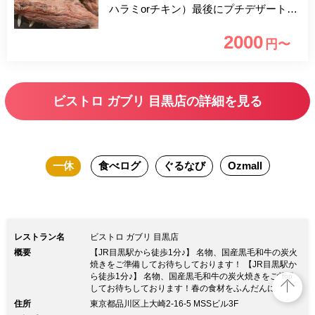
ハラミorチキン）最後にプチデザートま
で付いています。
2000
円〜
ビストロ ガブリ 目黒店の詳細を見る
一休
食べログ
ぐるなび
Ozmall
レストラン名
ビストロ ガブリ 目黒店
概要
【JR目黒駅から徒歩1分♪】 名物、国産黒毛和牛の炭火
焼きをご準備してお待ちしております！ 【JR目黒駅か
ら徒歩1分♪】 名物、国産黒毛和牛の炭火焼きをご準備
top
してお待ちしております！春の食材をふんだんに使った
コースが登場！！ 新年会や歓送迎会、記念日、女子会
住所
東京都品川区上大崎2-16-5 MSSビル3F
様々なシーンにご利用頂けるパーティプランです！！