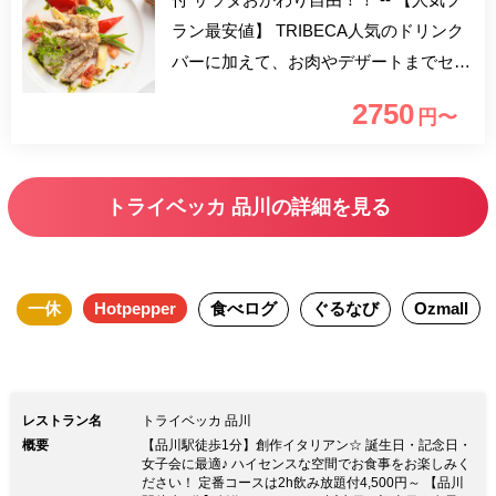
ラン最安値】 TRIBECA人気のドリンク
バーに加えて、お肉やデザートまでセッ
トになったお得なランチコースでござい
2750
円〜
ます。 その日その日のおすすめでシェ
フが考案するコース内容は大満足間違い
なしです。 種類豊富なサラダとドリン
トライベッカ 品川の詳細を見る
クは、もちろんおかわり自由で食べすぎ
注意です！
一休
Hotpepper
食べログ
ぐるなび
Ozmall
レストラン名
トライベッカ 品川
概要
【品川駅徒歩1分】創作イタリアン☆ 誕生日・記念日・
女子会に最適♪ ハイセンスな空間でお食事をお楽しみく
ださい！ 定番コースは2h飲み放題付4,500円～ 【品川