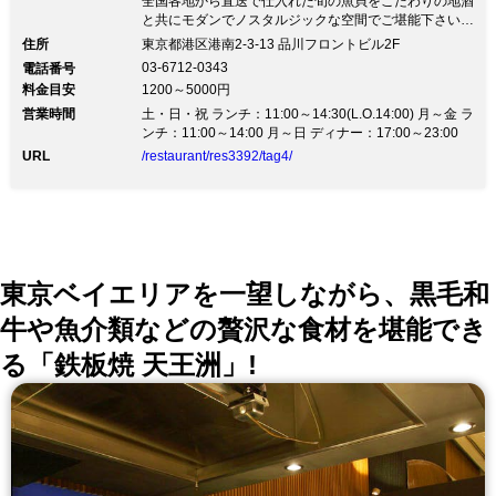
全国各地から直送で仕入れた旬の魚貝をこだわりの地酒
と共にモダンでノスタルジックな空間でご堪能下さい！
和風モダンなデザインにノスタルジックな装飾を鏤め、
住所
東京都港区港南2-3-13 品川フロントビル2F
スタイリッシュな雰囲気の中に懐かしさやくつろぎを感
03-6712-0343
電話番号
じる空間。店舗中央に吊るされた伊勢の宮大工に特注し
料金目安
1200～5000円
た木製燈籠シャンデリアが幻想的な明かりを灯します。
営業時間
東京の台所「築地市場」はもちろんのこと、北海道函館
土・日・祝 ランチ：11:00～14:30(L.O.14:00) 月～金 ラ
漁港・高知土佐清水漁港にて契約水産業者が目利きし選
ンチ：11:00～14:00 月～日 ディナー：17:00～23:00
んだ、新鮮魚介と全国各地の旬の地酒をお楽しみ頂けま
URL
/restaurant/res3392/tag4/
す。 高級寿司でもなく、回転寿司でもない品川発の新
スタイルな『普段使いのお寿司屋さん』です。
東京ベイエリアを一望しながら、黒毛和
牛や魚介類などの贅沢な食材を堪能でき
る「鉄板焼 天王洲」!