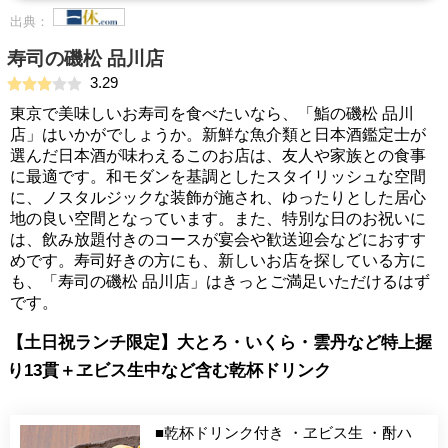
出典：
寿司の磯松 品川店
3.29
東京で美味しいお寿司を食べたいなら、「鮨の磯松 品川
店」はいかがでしょうか。新鮮な魚介類と日本酒鑑定士が
選んだ日本酒が味わえるこのお店は、友人や家族との食事
に最適です。和モダンを基調としたスタイリッシュな空間
に、ノスタルジックな装飾が施され、ゆったりとした居心
地の良い空間となっています。また、特別な日のお祝いに
は、飲み放題付きのコースが宴会や歓送迎会などにおすす
めです。寿司好きの方にも、新しいお店を探している方に
も、「寿司の磯松 品川店」はきっとご満足いただけるはず
です。
【土日祝ランチ限定】大とろ・いくら・雲丹など特上握
り13貫＋ヱビス生中など含む乾杯ドリンク
■乾杯ドリンク付き ・ヱビス生 ・酎ハ