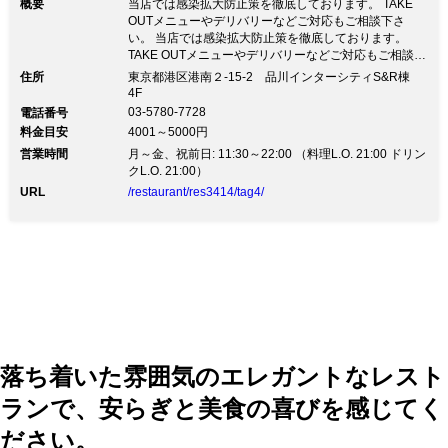
概要
当店では感染拡大防止策を徹底しております。 TAKE
OUTメニューやデリバリーなどご対応もご相談下さ
い。 当店では感染拡大防止策を徹底しております。
TAKE OUTメニューやデリバリーなどご対応もご相談下
さい。当店では感染拡大防止策として下記項目を徹底し
住所
東京都港区港南２-15-2 品川インターシティS&R棟
ております。 ①スタッフのマスク着用及び体調管理 ②
4F
こまめな手洗い、アルコール消毒 ＊店内に数か所設置
03-5780-7728
電話番号
しております。ご自由に御利用下さい。 ③十分な席の
料金目安
4001～5000円
間隔を確保し、ご案内致します。 ＊ディナータイムの
営業時間
月～金、祝前日: 11:30～22:00 （料理L.O. 21:00 ドリン
個室利用などお気軽にお問い合わせ下さい。 ＊TAKE
クL.O. 21:00）
OUTメニューもご用意しております。 トピックスのＷ
ＥＢ予約御利用下さいませ。↓↓↓
URL
/restaurant/res3414/tag4/
落ち着いた雰囲気のエレガントなレスト
ランで、安らぎと美食の喜びを感じてく
ださい。