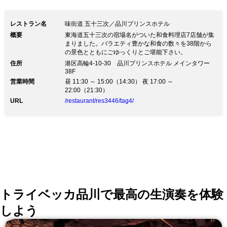
レストラン名
味街道 五十三次／品川プリンスホテル
概要
東海道五十三次の宿場名がついた和食料理店7店舗が集
まりました。バラエティ豊かな和食の数々を38階から
の景色とともにごゆっくりとご堪能下さい。
住所
港区高輪4-10-30 品川プリンスホテル メインタワー
38F
営業時間
昼 11:30 ～ 15:00（14:30） 夜 17:00 ～
22:00（21:30）
URL
/restaurant/res3446/tag4/
トライベッカ品川で最高の生演奏を体験
しよう