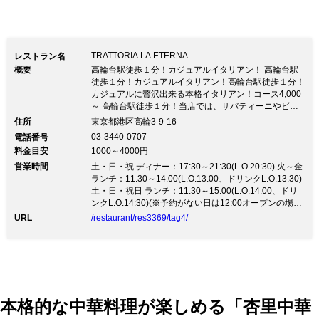
TRATTORIA LA ETERNA
レストラン名
概要
高輪台駅徒歩１分！カジュアルイタリアン！ 高輪台駅
徒歩１分！カジュアルイタリアン！高輪台駅徒歩１分！
カジュアルに贅沢出来る本格イタリアン！コース4,000
～ 高輪台駅徒歩１分！当店では、サバティーニやビス
ボッチャなど 都内有名イタリアンで料理長を勤めたシ
住所
東京都港区高輪3-9-16
ェフが腕をふるって 美味しい料理をご提供します。 食
03-3440-0707
電話番号
材も宮崎和牛や九州直送鮮魚、駿河湾のアカザエビな
料金目安
1000～4000円
ど、こだわり食材を贅沢に 使用しています。 ２階はゆ
営業時間
ったり座れるレストランとして。１階は気軽に立ち寄れ
土・日・祝 ディナー：17:30～21:30(L.O.20:30) 火～金
るBARスペースとして お席を御用意しています。 ご家
ランチ：11:30～14:00(L.O.13:00、ドリンクL.O.13:30)
族、ご友人とお気軽にお越し下さい。
土・日・祝日 ランチ：11:30～15:00(L.O.14:00、ドリ
ンクL.O.14:30)(※予約がない日は12:00オープンの場合
がございます。御確認下さい。 ※ランチタイム終了次
URL
/restaurant/res3369/tag4/
第カフェタイムとなります。御確認下さい。) 火～金 デ
ィナー：18:00～24:30(L.O.24:00、ドリンクL.O.24:00)
(※1階バーフロアのみL.O.24:30で営業※ディナータイ
ムは17:30より御予約を承っております。予約の無い日
は18:00よりのディナー営業となります。 ※新型コロナ
ウイルス感染拡大による東京都からの要請のため、
8/3〜8/31迄の営業時間を短縮します。)
本格的な中華料理が楽しめる「杏里中華