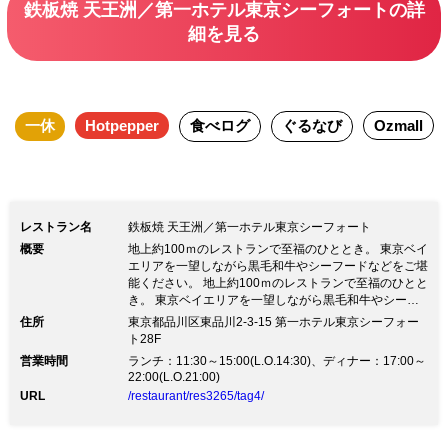
鉄板焼 天王洲／第一ホテル東京シーフォートの詳
細を見る
一休
Hotpepper
食べログ
ぐるなび
Ozmall
レストラン名
鉄板焼 天王洲／第一ホテル東京シーフォート
概要
地上約100ｍのレストランで至福のひととき。 東京ベイ
エリアを一望しながら黒毛和牛やシーフードなどをご堪
能ください。 地上約100ｍのレストランで至福のひとと
き。 東京ベイエリアを一望しながら黒毛和牛やシーフ
ードなどをご堪能ください。◆地上100ｍの鉄板焼「天
住所
東京都品川区東品川2-3-15 第一ホテル東京シーフォー
王洲」では、レインボーブリッジを望む 東京ベイエリ
ト28F
アの大パノラマとともに、落ち着いた雰囲気の中で 黒
営業時間
ランチ：11:30～15:00(L.O.14:30)、ディナー：17:00～
毛和牛やシーフードをお楽しみいただけます。 ◆目の
22:00(L.O.21:00)
前で焼上げる熟練シェフの軽やかな手さばき。 さらに
URL
/restaurant/res3265/tag4/
夜になると宝石をちりばめたような煌く夜景が眼下に広
がります。 気軽に鉄板焼をお楽しみいただける手頃な
ランチコースや、 珠玉のディナーコースなど充実のメ