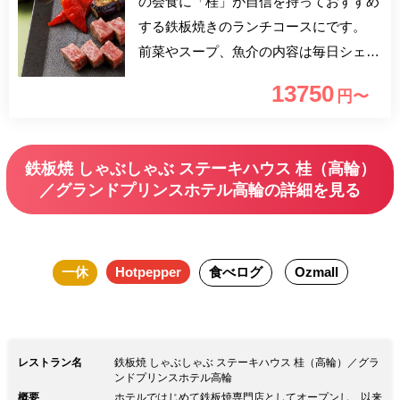
の会食に「桂」が自信を持っておすすめ
する鉄板焼きのランチコースにです。
前菜やスープ、魚介の内容は毎日シェフ
が吟味して決定致します。 是非、ホテ
13750
円〜
ルのゆったりとした大人の空間で伝統の
味と熟練の技をご堪能ください。
鉄板焼 しゃぶしゃぶ ステーキハウス 桂（高輪）
／グランドプリンスホテル高輪の詳細を見る
一休
Hotpepper
食べログ
Ozmall
レストラン名
鉄板焼 しゃぶしゃぶ ステーキハウス 桂（高輪）／グラ
ンドプリンスホテル高輪
概要
ホテルではじめて鉄板焼専門店としてオープンし、以来