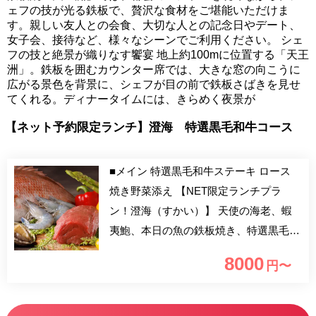
ェフの技が光る鉄板で、贅沢な食材をご堪能いただけま
す。親しい友人との会食、大切な人との記念日やデート、
女子会、接待など、様々なシーンでご利用ください。 シェ
フの技と絶景が織りなす饗宴 地上約100mに位置する「天王
洲」。鉄板を囲むカウンター席では、大きな窓の向こうに
広がる景色を背景に、シェフが目の前で鉄板さばきを見せ
てくれる。ディナータイムには、きらめく夜景が
【ネット予約限定ランチ】澄海 特選黒毛和牛コース
■メイン 特選黒毛和牛ステーキ ロース
焼き野菜添え 【NET限定ランチプラ
ン！澄海（すかい）】 天使の海老、蝦
夷鮑、本日の魚の鉄板焼き、特選黒毛和
牛をご用意いたします。 レインボーブ
8000
円〜
リッジをはじめ東京ベイの大パノラマが
広がる洗練された空間で、限定ランチコ
ースをどうぞ。