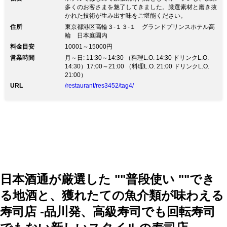
多くのお客さまを魅了してきました。厳選素材と磨き抜
かれた技術が生み出す味をご堪能ください。
住所
東京都港区高輪３-１３-１ グランドプリンスホテル高
輪 日本庭園内
料金目安
10001～15000円
営業時間
月～日: 11:30～14:30 （料理L.O. 14:30 ドリンクL.O.
14:30）17:00～21:00 （料理L.O. 21:00 ドリンクL.O.
21:00）
URL
/restaurant/res3452/tag4/
日本酒通が厳選した ""普段使い ""でき
る地酒と、獲れたての魚介類が味わえる
寿司店 -品川発、高級寿司でも回転寿司