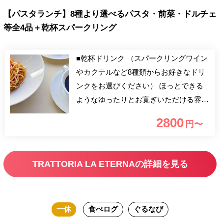
【パスタランチ】8種より選べるパスタ・前菜・ドルチェ
等全4品＋乾杯スパークリング
■乾杯ドリンク （スパークリングワイン
やカクテルなど8種類からお好きなドリ
ンクをお選びください） ほっとできる
ようなゆったりとお寛ぎいただける雰囲
気の「TRATTORIA LA ETERNA」で
2800
円〜
は、季節に合わせ、こだわりぬいた食材
で作る本格イタリア料理の数々をご提供
しております。 是非、皆様で楽しいラ
TRATTORIA LA ETERNAの詳細を見る
ンチをお過ごしください。
一休
食べログ
ぐるなび