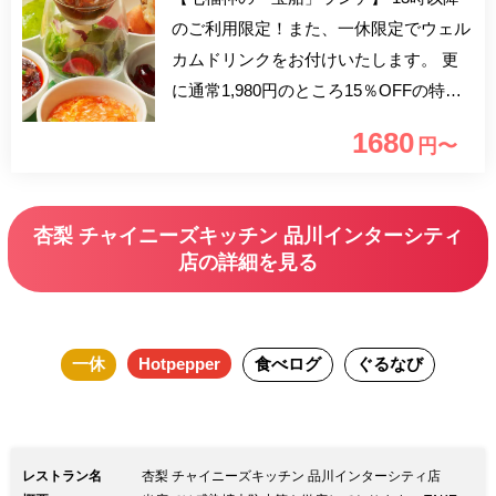
のご利用限定！また、一休限定でウェル
カムドリンクをお付けいたします。 更
に通常1,980円のところ15％OFFの特別
価格でご利用いただけるのも嬉しいポイ
1680
円〜
ント！ 大海老のチリソースや麻婆豆
腐、五目春巻含む特製盛り合わせに炒飯
など本格中国料理を少しずつお愉しみい
杏梨 チャイニーズキッチン 品川インターシティ
ただける充実ランチコースです。 ■おす
店の詳細を見る
すめ利用シーン ご家族やご友人とのお
食事・ビジネスランチ
一休
Hotpepper
食べログ
ぐるなび
レストラン名
杏梨 チャイニーズキッチン 品川インターシティ店