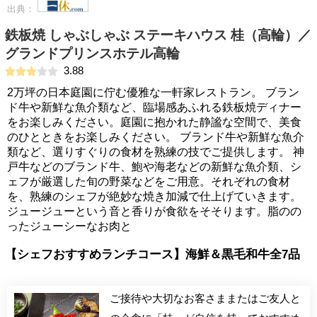
出典：
鉄板焼 しゃぶしゃぶ ステーキハウス 桂（高輪）／
グランドプリンスホテル高輪
3.88
2万坪の日本庭園に佇む優雅な一軒家レストラン。 ブラン
ド牛や新鮮な魚介類など、臨場感あふれる鉄板焼ディナー
をお楽しみください。庭園に抱かれた静謐な空間で、美食
のひとときをお楽しみください。 ブランド牛や新鮮な魚介
類など、選りすぐりの食材を熟練の技でご提供します。 神
戸牛などのブランド牛、鮑や海老などの新鮮な魚介類、シ
ェフが厳選した旬の野菜などをご用意。それぞれの食材
を、熟練のシェフが絶妙な焼き加減で仕上げていきます。
ジュージューという音と香りが食欲をそそります。脂のの
ったジューシーなお肉と
【シェフおすすめランチコース】海鮮＆黒毛和牛全7品
ご接待や大切なお客さままたはご友人と