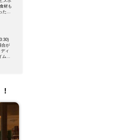
ビスボ
 食材も
ったり
族、ご
:30)
の場合が
タイムは
!