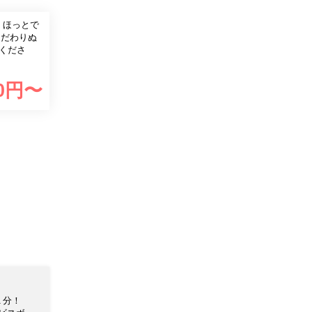
で
こだわりぬ
0
円〜
１分！