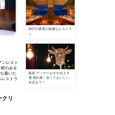
神戸の夜景が綺麗なレストラ
ン
アンレスト
食材のみを
落ち着いた
銀座 ディナーおすすめ３６
選 隠れ家・安くておいしい
るレストラ
名店まで！
ークリ