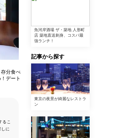
魚河岸酒場 ザ・築地 人形町
店 築地直送刺身、コスパ最
強ランチ！
記事から探す
う存分食べ
め！デート
東京の夜景が綺麗なレストラ
ン
するこ
探しに