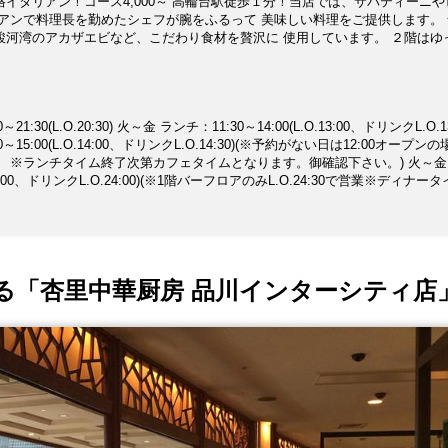
イタリアン！コース4,000～ 高輪台駅徒歩１分！当店では、サバティーニや
アンで料理長を勤めたシェフが腕をふるって 美味しい料理をご提供します。
駿河湾のアカザエビなど、こだわり食材を贅沢に 使用しています。 ２階はゆ
階は気軽に立ち寄れるBARスペースとして お席を御用意しています。 ご家
い。
:30(L.O.20:30) 火～金 ランチ：11:30～14:00(L.O.13:00、ドリンクL.O.13
15:00(L.O.14:00、ドリンクL.O.14:30)(※予約がない日は12:00オープン
金 ディ
O.24:00、ドリンクL.O.24:00)(※1階バーフロアのみL.O.24:30で営業※ディナー
ます。予約の無い日は18:00よりのディナー営業となります。 ※新型コロナウイ
らの要請のため、8/3〜8/31迄の営業時間を短縮します。)
る「杏里中華厨房 品川インターシティ店」