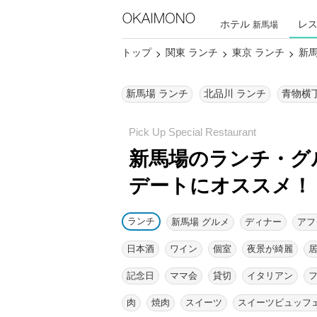
ホテル
レ
新馬場
トップ
関東 ランチ
東京 ランチ
新馬
新馬場 ランチ
北品川 ランチ
青物横
新馬場のランチ・グ
デートにオススメ！
ランチ
新馬場 グルメ
ディナー
アフ
日本酒
ワイン
個室
夜景が綺麗
記念日
ママ会
貸切
イタリアン
肉
焼肉
スイーツ
スイーツビュッフ