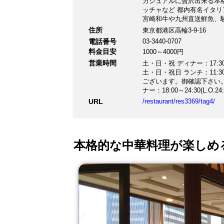
カジュアルに贅沢出来る本格
ッチャなど 都内有名イタリ
宮崎和牛や九州直送鮮魚、
座れるレストランとして。１
住所
東京都港区高輪3-9-16
友人とお気軽にお越し下さ
電話番号
03-3440-0707
料金目安
1000～4000円
営業時間
土・日・祝 ディナー：17:30～21
土・日・祝日 ランチ：11:30～
ございます。御確認下さい。 ※ランチタイム終了次第カフェタイムとなります。御確認下さい。) 火～
ナー：18:00～24:30(L.
17:30より御予約を承っており
URL
/restaurant/res3369/tag4/
ルス感染拡大による東京都か
本格的な中華料理が楽しめ