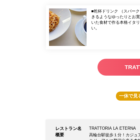
■乾杯ドリンク （スパーク
きるようなゆったりとお寛ぎ
いた食材で作る本格イタリア料理の数々をご
い。
TRA
一休
で見
レストラン名
TRATTORIA LA ETERNA
概要
高輪台駅徒歩１分！カジュ