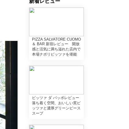
新着レビュー
PIZZA SALVATORE CUOMO
＆ BAR 新宿レビュー 開放
感と活気に満ち溢れた店内で
本場ナポリピッツァを堪能
ピッツァ ダ バッボレビュー
落ち着く空間、おいしい窯ピ
ッツァと濃厚グリーンピース
スープ