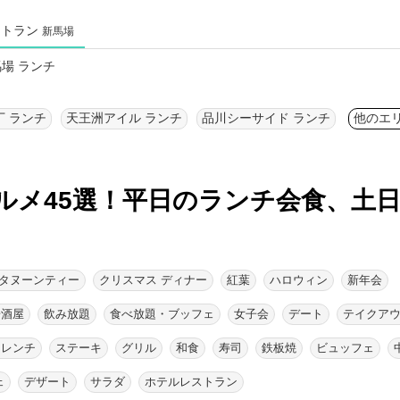
ストラン
新馬場
場 ランチ
丁 ランチ
天王洲アイル ランチ
品川シーサイド ランチ
他のエ
ルメ45選！
平日のランチ会食、土
タヌーンティー
クリスマス ディナー
紅葉
ハロウィン
新年会
居酒屋
飲み放題
食べ放題・ブッフェ
女子会
デート
テイクア
フレンチ
ステーキ
グリル
和食
寿司
鉄板焼
ビュッフェ
ェ
デザート
サラダ
ホテルレストラン